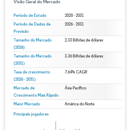
Visão Geral do Mercado
Período de Estudo
2020 - 2031
Período de Dados de
2026 - 2031
Previsão
Tamanho do Mercado
2.33 Bilhões de dólares
(2026)
Tamanho do Mercado
3.36 Bilhões de dólares
(2031)
Taxa de crescimento
7.64% CAGR
(2026 - 2031)
Mercado de
Ásia-Pacífico
Crescimento Mais Rápido
Maior Mercado
América do Norte
Imagem © Mordor Intelligence. O reuso requer atribuição conforme CC BY 4.0.
Principais jogadores