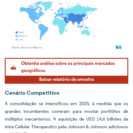
Imagem © Mordor Intelligence. O reuso requer atribuição conforme CC BY 4.0.
Cenário Competitivo
A consolidação se intensificou em 2025, à medida que os
grandes incumbentes correram para montar portfólios de
múltiplos mecanismos. A aquisição de USD 14,6 bilhões da
Intra-Cellular Therapeutics pela Johnson & Johnson adicionou