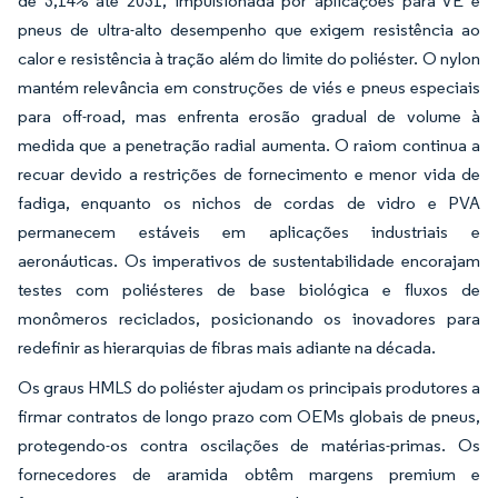
de 3,14% até 2031, impulsionada por aplicações para VE e
pneus de ultra-alto desempenho que exigem resistência ao
calor e resistência à tração além do limite do poliéster. O nylon
mantém relevância em construções de viés e pneus especiais
para off-road, mas enfrenta erosão gradual de volume à
medida que a penetração radial aumenta. O raiom continua a
recuar devido a restrições de fornecimento e menor vida de
fadiga, enquanto os nichos de cordas de vidro e PVA
permanecem estáveis em aplicações industriais e
aeronáuticas. Os imperativos de sustentabilidade encorajam
testes com poliésteres de base biológica e fluxos de
monômeros reciclados, posicionando os inovadores para
redefinir as hierarquias de fibras mais adiante na década.
Os graus HMLS do poliéster ajudam os principais produtores a
firmar contratos de longo prazo com OEMs globais de pneus,
protegendo-os contra oscilações de matérias-primas. Os
fornecedores de aramida obtêm margens premium e