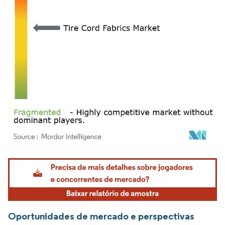
Imagem © Mordor Intelligence. O reuso requer atribuição conforme CC BY 4.0.
Oportunidades de mercado e perspectivas