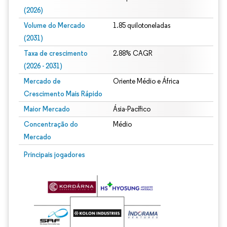
(2026)
Volume do Mercado
1.85 quilotoneladas
(2031)
Taxa de crescimento
2.88% CAGR
(2026 - 2031)
Mercado de
Oriente Médio e África
Crescimento Mais Rápido
Maior Mercado
Ásia-Pacífico
Concentração do
Médio
Mercado
Imagem © Mordor Intelligence. O reuso requer atribuição conforme CC BY 4.0.
Principais jogadores