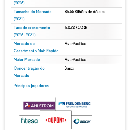
(2026)
Tamanho do Mercado
86.55 Bilhões de dólares
(2031)
Taxa de crescimento
6.03% CAGR
(2026 - 2031)
Mercado de
Ásia-Pacífico
Crescimento Mais Rápido
Maior Mercado
Ásia-Pacífico
Concentração do
Baixo
Mercado
Imagem © Mordor Intelligence. O reuso requer atribuição conforme CC BY 4.0.
Principais jogadores