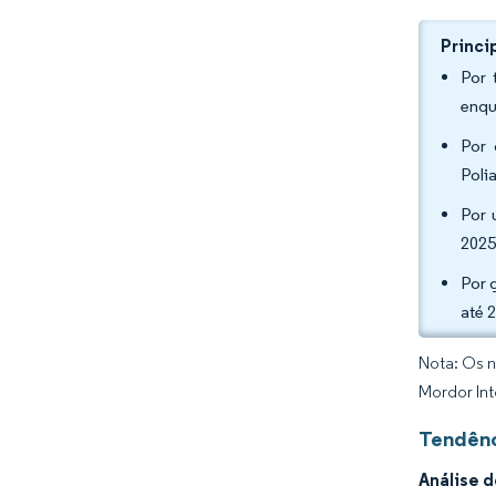
Princi
Por 
enqu
Por 
Poli
Por 
2025
Por 
até 
Nota: Os n
Mordor Int
Tendênc
Análise 