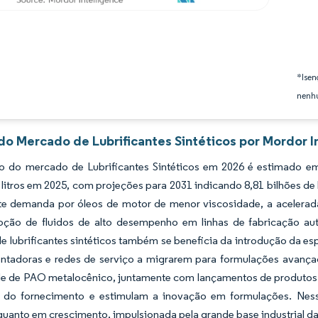
*Isen
nenhu
do Mercado de Lubrificantes Sintéticos por Mordor I
 do mercado de Lubrificantes Sintéticos em 2026 é estimado em 5,
 litros em 2025, com projeções para 2031 indicando 8,81 bilhões d
te demanda por óleos de motor de menor viscosidade, a acelerada
oção de fluidos de alto desempenho em linhas de fabricação au
 lubrificantes sintéticos também se beneficia da introdução da e
ntadoras e redes de serviço a migrarem para formulações avanç
e de PAO metalocênico, juntamente com lançamentos de produtos a
 do fornecimento e estimulam a inovação em formulações. Ness
anto em crescimento, impulsionada pela grande base industrial da 