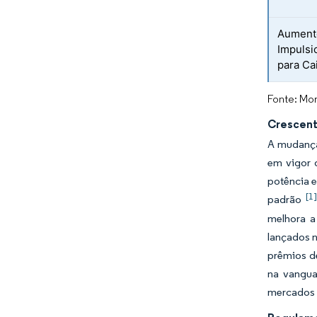
Aumento
Impulsi
para Ca
Fonte: Mor
Crescent
A mudança
em vigor 
potência 
[1]
padrão
melhora a
lançados 
prêmios d
na vangua
mercados u