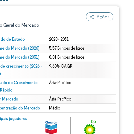
Ações
o Geral do Mercado
odo de Estudo
2020 - 2031
me do Mercado (2026)
5.57 Bilhões de litros
me do Mercado (2031)
8.81 Bilhões de litros
 de crescimento (2026 -
9.60% CAGR
)
ado de Crescimento
Ásia-Pacífico
ão conforme CC BY 4.0.
 Rápido
r Mercado
Ásia-Pacífico
entração do Mercado
Médio
m © Mordor Intelligence. O reuso requer atribuição conforme CC BY 4.0.
cipais jogadores