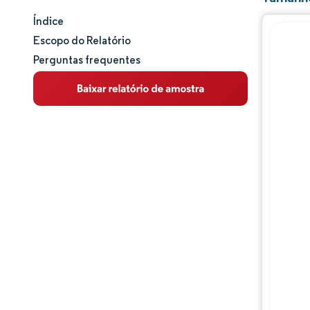
Índice
Tamanho e participação de mercado
Escopo do Relatório
Perguntas frequentes
Análise de mercado
Tendências e insights
Análise de segmentos
Análise geográfica
Panorama competitivo
Principais jogadores
Desenvolvimentos da indústria