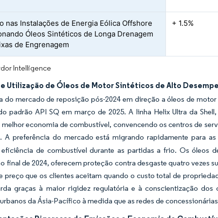
 nas Instalações de Energia Eólica Offshore
+ 1.5%
onando Óleos Sintéticos de Longa Drenagem
ixas de Engrenagem
dor Intelligence
e Utilização de Óleos de Motor Sintéticos de Alto Desem
 do mercado de reposição pós-2024 em direção a óleos de motor t
do padrão API SQ em março de 2025. A linha Helix Ultra da Shell,
e melhor economia de combustível, convencendo os centros de ser
. A preferência do mercado está migrando rapidamente para as
 eficiência de combustível durante as partidas a frio. Os óleos 
no final de 2024, oferecem proteção contra desgaste quatro vezes
e preço que os clientes aceitam quando o custo total de propried
rda graças à maior rigidez regulatória e à conscientização dos
rbanos da Ásia-Pacífico à medida que as redes de concessionárias 