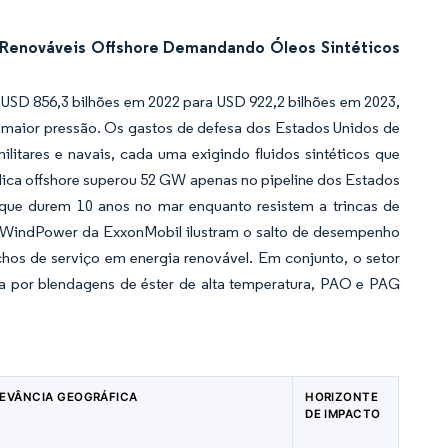
 Renováveis Offshore Demandando Óleos Sintéticos
USD 856,3 bilhões em 2022 para USD 922,2 bilhões em 2023,
de maior pressão. Os gastos de defesa dos Estados Unidos de
itares e navais, cada uma exigindo fluidos sintéticos que
lica offshore superou 52 GW apenas no pipeline dos Estados
 que durem 10 anos no mar enquanto resistem a trincas de
0 WindPower da ExxonMobil ilustram o salto de desempenho
chos de serviço em energia renovável. Em conjunto, o setor
da por blendagens de éster de alta temperatura, PAO e PAG
LEVÂNCIA GEOGRÁFICA
HORIZONTE
DE IMPACTO