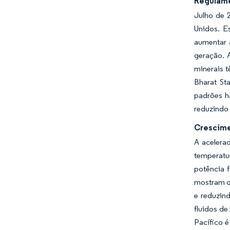
Regulame
Julho de 
Unidos. E
aumentar 
geração. 
minerais t
Bharat St
padrões h
reduzindo 
Crescime
A acelera
temperatu
potência 
mostram q
e reduzin
fluidos de
Pacífico é