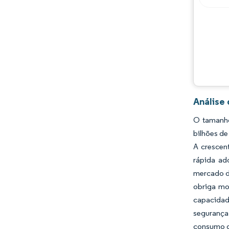
Análise 
O tamanho
bilhões de
A crescen
rápida ad
mercado de
obriga mo
capacidad
segurança
consumo qu