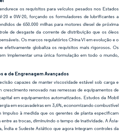
el
endurece os requisitos para veículos pesados nos Estados
20 e 0W-20, forçando os formuladores de lubrificantes a
tendidos de 650.000 milhas para motores diesel de próxima
role de desgaste da corrente de distribuição que os óleos
spensáveis. Os marcos regulatórios China VI em evolução e o
ue efetivamente globaliza os requisitos mais rigorosos. Os
odem implementar uma única formulação em todo o mundo,
os e de Engrenagem Avançados
recisão capazes de manter viscosidade estável sob carga e
 um crescimento renovado nas remessas de equipamentos de
 capital em equipamentos automatizados. Estudos da Mobil
energia em escavadeiras em 3,6%, economizando combustível
 impulso à medida que os gerentes de planta especificam
 entre as trocas, diminuindo o tempo de inatividade. A Ásia-
na, Índia e Sudeste Asiático que agora integram controles da