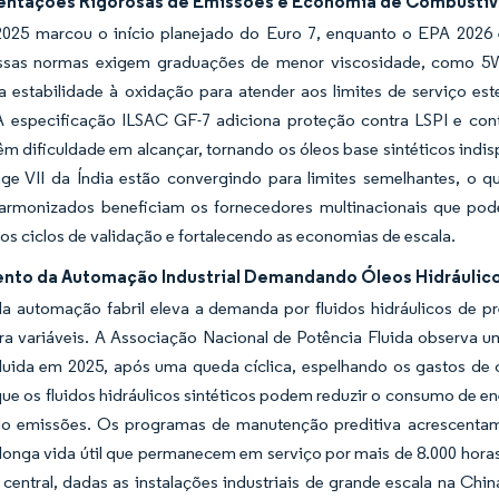
ntações Rigorosas de Emissões e Economia de Combustív
2025 marcou o início planejado do Euro 7, enquanto o EPA 2026 
ssas normas exigem graduações de menor viscosidade, como 5W-
a estabilidade à oxidação para atender aos limites de serviço es
A especificação ILSAC GF-7 adiciona proteção contra LSPI e cont
êm dificuldade em alcançar, tornando os óleos base sintéticos indi
age VII da Índia estão convergindo para limites semelhantes, o q
armonizados beneficiam os fornecedores multinacionais que p
os ciclos de validação e fortalecendo as economias de escala.
nto da Automação Industrial Demandando Óleos Hidráulic
da automação fabril eleva a demanda por fluidos hidráulicos de p
ra variáveis. A Associação Nacional de Potência Fluida observa
fluida em 2025, após uma queda cíclica, espelhando os gastos de
ue os fluidos hidráulicos sintéticos podem reduzir o consumo de 
do emissões. Os programas de manutenção preditiva acrescentam
 longa vida útil que permanecem em serviço por mais de 8.000 horas
 central, dadas as instalações industriais de grande escala na Chi