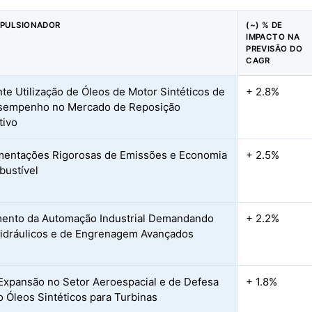
MPULSIONADOR
(~) % DE
IMPACTO NA
PREVISÃO DO
CAGR
te Utilização de Óleos de Motor Sintéticos de
+ 2.8%
esempenho no Mercado de Reposição
tivo
entações Rigorosas de Emissões e Economia
+ 2.5%
ustível
ento da Automação Industrial Demandando
+ 2.2%
idráulicos e de Engrenagem Avançados
Expansão no Setor Aeroespacial e de Defesa
+ 1.8%
o Óleos Sintéticos para Turbinas