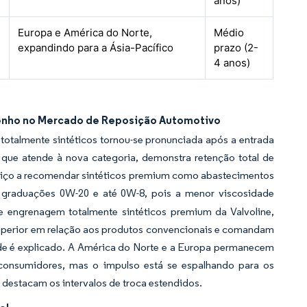
anos)
Europa e América do Norte,
Médio
expandindo para a Ásia-Pacífico
prazo (2-
4 anos)
penho no Mercado de Reposição Automotivo
otalmente sintéticos tornou-se pronunciada após a entrada
 que atende à nova categoria, demonstra retenção total de
viço a recomendar sintéticos premium como abastecimentos
 graduações 0W-20 e até 0W-8, pois a menor viscosidade
de engrenagem totalmente sintéticos premium da Valvoline,
 superior em relação aos produtos convencionais e comandam
ade é explicado. A América do Norte e a Europa permanecem
 consumidores, mas o impulso está se espalhando para os
destacam os intervalos de troca estendidos.