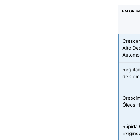
FATOR I
Crescen
Alto D
Automo
Regulam
de Comb
Crescim
Óleos H
Rápida 
Exigind