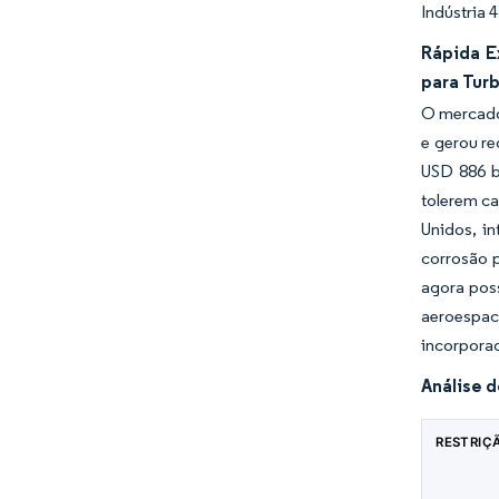
Indústria 
Rápida E
para Tur
O mercado
e gerou re
USD 886 b
tolerem ca
Unidos, i
corrosão 
agora poss
aeroespac
incorpora
Análise 
RESTRIÇ