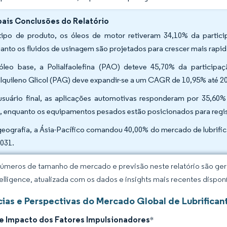
pais Conclusões do Relatório
tipo de produto, os óleos de motor retiveram 34,10% da partici
anto os fluidos de usinagem são projetados para crescer mais rap
óleo base, a Polialfaolefina (PAO) deteve 45,70% da participa
alquileno Glicol (PAG) deve expandir-se a um CAGR de 10,95% até 2
usuário final, as aplicações automotivas responderam por 35,60
, enquanto os equipamentos pesados estão posicionados para regi
geografia, a Ásia-Pacífico comandou 40,00% do mercado de lubrifi
2031.
úmeros de tamanho de mercado e previsão neste relatório são gera
elligence, atualizada com os dados e insights mais recentes disponí
ias e Perspectivas do Mercado Global de Lubrificant
de Impacto dos Fatores Impulsionadores
*