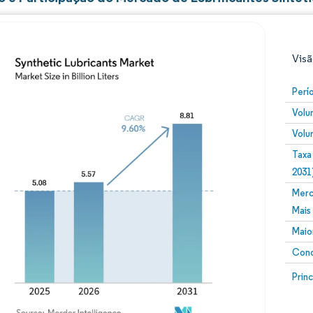
Visã
Perí
Volu
Volu
Taxa
2031
Merc
Imagem © Mordor Intelligence. O reuso requer atribuiç
Mais
Maio
Conc
Image
Prin