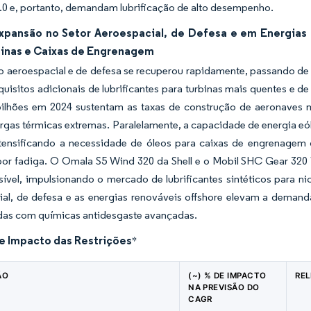
4.0 e, portanto, demandam lubrificação de alto desempenho.
xpansão no Setor Aeroespacial, de Defesa e em Energias
binas e Caixas de Engrenagem
 aeroespacial e de defesa se recuperou rapidamente, passando de 
quisitos adicionais de lubrificantes para turbinas mais quentes e 
ilhões em 2024 sustentam as taxas de construção de aeronaves mil
rgas térmicas extremas. Paralelamente, a capacidade de energia eó
ntensificando a necessidade de óleos para caixas de engrenagem
por fadiga. O Omala S5 Wind 320 da Shell e o Mobil SHC Gear 32
ível, impulsionando o mercado de lubrificantes sintéticos para ni
ial, de defesa e as energias renováveis offshore elevam a deman
das com químicas antidesgaste avançadas.
de Impacto das Restrições
*
ÃO
(~) % DE IMPACTO
RE
NA PREVISÃO DO
CAGR