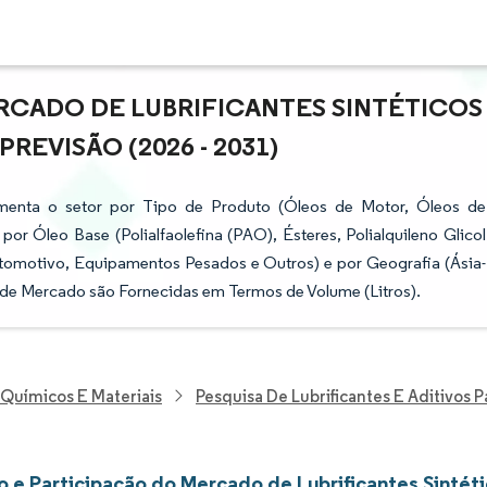
RCADO DE LUBRIFICANTES SINTÉTICOS
REVISÃO (2026 - 2031)
gmenta o setor por Tipo de Produto (Óleos de Motor, Óleos de
or Óleo Base (Polialfaolefina (PAO), Ésteres, Polialquileno Glicol
utomotivo, Equipamentos Pesados e Outros) e por Geografia (Ásia-
s de Mercado são Fornecidas em Termos de Volume (Litros).
 Químicos E Materiais
Pesquisa De Lubrificantes E Aditivos 
 e Participação do Mercado de Lubrificantes Sintét