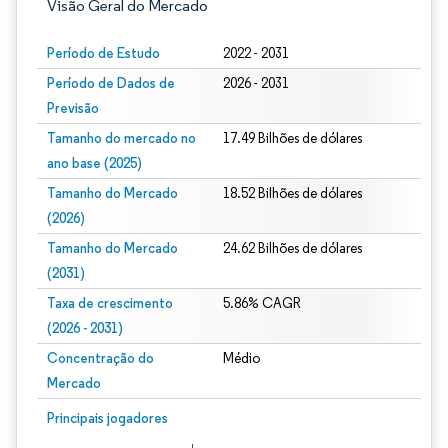
Visão Geral do Mercado
Período de Estudo
2022 - 2031
Período de Dados de
2026 - 2031
Previsão
Tamanho do mercado no
17.49 Bilhões de dólares
ano base (2025)
Tamanho do Mercado
18.52 Bilhões de dólares
(2026)
Tamanho do Mercado
24.62 Bilhões de dólares
(2031)
Taxa de crescimento
5.86% CAGR
(2026 - 2031)
Concentração do
Médio
Mercado
Imagem © Mordor Intelligence. O reuso requer atribuição conforme CC BY 4.0.
Principais jogadores