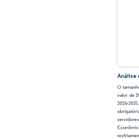
Análise
O tamanho
valor de 
2026-2031
obrigatór
servidore
Econômica
resfriame