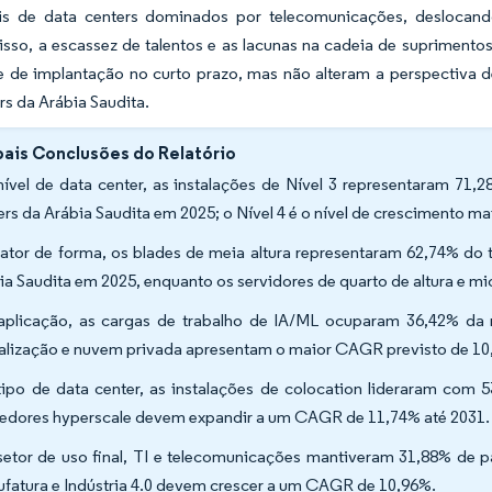
ais de data centers dominados por telecomunicações, deslocan
isso, a escassez de talentos e as lacunas na cadeia de suprimen
e de implantação no curto prazo, mas não alteram a perspectiva 
rs da Arábia Saudita.
pais Conclusões do Relatório
nível de data center, as instalações de Nível 3 representaram 71
ers da Arábia Saudita em 2025; o Nível 4 é o nível de crescimento
fator de forma, os blades de meia altura representaram 62,74% do
ia Saudita em 2025, enquanto os servidores de quarto de altura e 
aplicação, as cargas de trabalho de IA/ML ocuparam 36,42% da 
ualização e nuvem privada apresentam o maior CAGR previsto de 10
tipo de data center, as instalações de colocation lideraram com 
edores hyperscale devem expandir a um CAGR de 11,74% até 2031.
setor de uso final, TI e telecomunicações mantiveram 31,88% de p
fatura e Indústria 4.0 devem crescer a um CAGR de 10,96%.