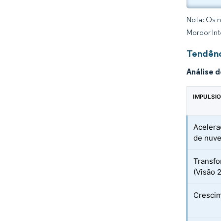
Nota: Os n
Mordor Int
Tendênc
Análise 
IMPULSI
Acelera
de nuv
Transfo
(Visão 
Crescim