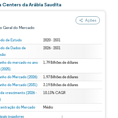
 Centers da Arábia Saudita
Ações
o Geral do Mercado
odo de Estudo
2020 - 2031
odo de Dados de
2026 - 2031
isão
nho do mercado no ano
1.79 Bilhões de dólares
 (2025)
nho do Mercado (2026)
1.97 Bilhões de dólares
ão conforme CC BY 4.0.
nho do Mercado (2031)
3.19 Bilhões de dólares
 de crescimento (2026 -
10.13% CAGR
)
entração do Mercado
Médio
m © Mordor Intelligence. O reuso requer atribuição conforme CC BY 4.0.
cipais jogadores