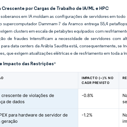
Crescente por Cargas de Trabalho de IA/ML e HPC
 soberanos em IA moldam as configurações de servidores em todo 
o supercomputador Dammam-7 da Aramco entrega 55,4 petaflops pa
xigem clusters em escala de petabytes equipados com resfriamento 
ão de fraudes intensificam a necessidade de servidores com al
 para data centers da Arábia Saudita está, consequentemente, se i
es, que exigem atualizações elétricas e de resfriamento em toda a i
de Impacto das Restrições
*
ÃO
IMPACTO (~)% NO
RE
CAGR PREVISTO
crescente de violações de
-0.8%
Na
ça de dados
se
PEX para hardware de servidor de
-1.2%
Na
 geração
i