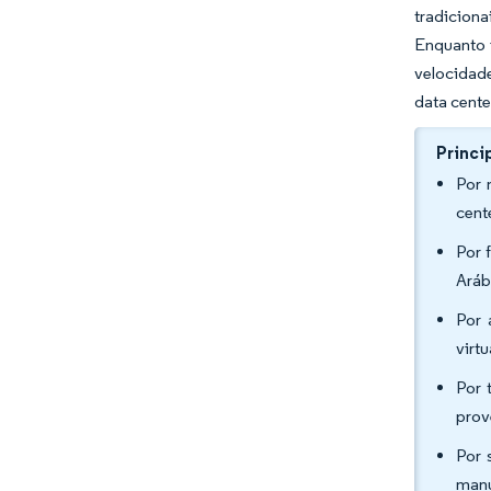
tradicion
Enquanto 
velocidad
data cente
Princi
Por 
cent
Por 
Aráb
Por 
virt
Por 
prov
Por 
manu