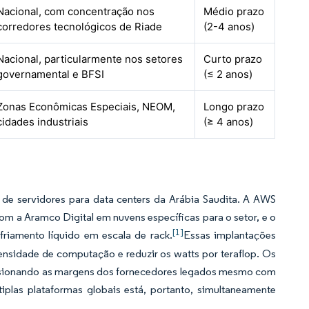
Nacional, com concentração nos
Médio prazo
corredores tecnológicos de Riade
(2-4 anos)
Nacional, particularmente nos setores
Curto prazo
governamental e BFSI
(≤ 2 anos)
Zonas Econômicas Especiais, NEOM,
Longo prazo
cidades industriais
(≥ 4 anos)
e servidores para data centers da Arábia Saudita. A AWS
om a Aramco Digital em nuvens específicas para o setor, e o
[1]
riamento líquido em escala de rack.
Essas implantações
ensidade de computação e reduzir os watts por teraflop. Os
ssionando as margens dos fornecedores legados mesmo com
plas plataformas globais está, portanto, simultaneamente