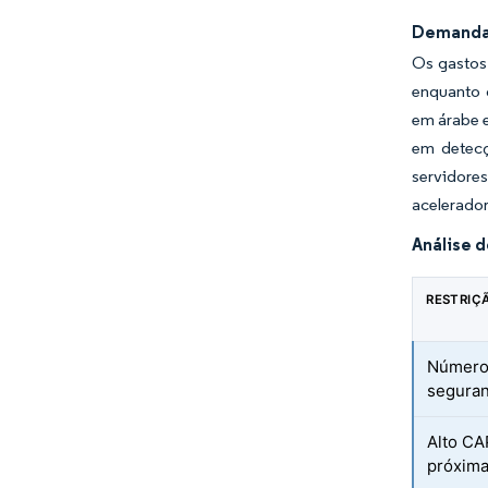
Demanda 
Os gastos
enquanto 
em árabe e
em detecç
servidores
acelerador
Análise 
RESTRIÇ
Número 
seguran
Alto CA
próxima