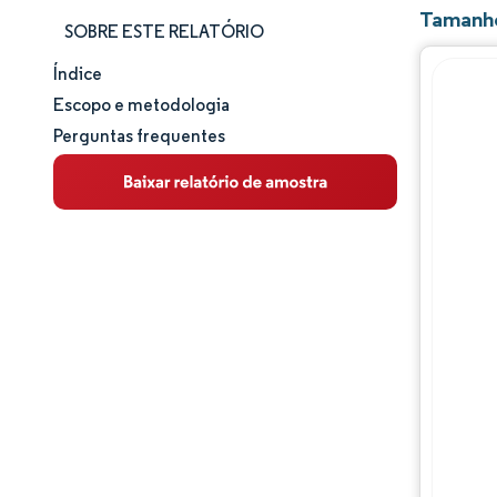
Tamanho
SOBRE ESTE RELATÓRIO
Índice
Tamanho e participação de mercado
Escopo e metodologia
Perguntas frequentes
Análise de mercado
Tendências e insights
Análise de segmentos
Análise geográfica
Panorama competitivo
Principais jogadores
Desenvolvimentos da indústria