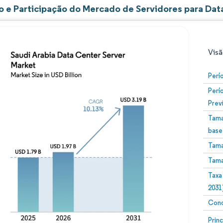
 e Participação do Mercado de Servidores para Data
Visã
Perí
Perí
Prev
Tama
base
Tama
Imagem © Mordor Intelligence. O reuso requer atribuiç
Tama
Taxa
2031
Conc
Image
Prin