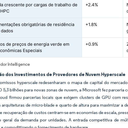
 crescente por cargas de trabalho de
+2.4%
e HPC
entações obrigatórias de residência
+1.8%
e dados
vos de preços de energia verde em
+0.9%
conômicas Especiais
dor Intelligence
ão dos Investimentos de Provedores de Nuvem Hyperscale
missos hyperscale redesenharam o mapa de capital do mercado d
 5,3 bilhões para novas zonas de nuvem, a Microsoft fez parceria c
oud firmou parcerias locais que exigem clusters de GPU com resf
arquiteturas de micro-blade e quarto de altura para maximizar a d
e recuperação de custos centram-se em economias de escala, pre
 geral da demanda por unidades. A entrada competitiva de múlti
 e comoditizando o fornecimento de hardware.