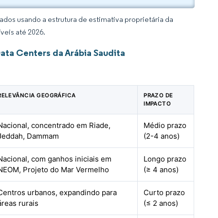
dos usando a estrutura de estimativa proprietária da
veis até 2026.
ata Centers da Arábia Saudita
RELEVÂNCIA GEOGRÁFICA
PRAZO DE
IMPACTO
Nacional, concentrado em Riade,
Médio prazo
Jeddah, Dammam
(2-4 anos)
Nacional, com ganhos iniciais em
Longo prazo
NEOM, Projeto do Mar Vermelho
(≥ 4 anos)
Centros urbanos, expandindo para
Curto prazo
áreas rurais
(≤ 2 anos)