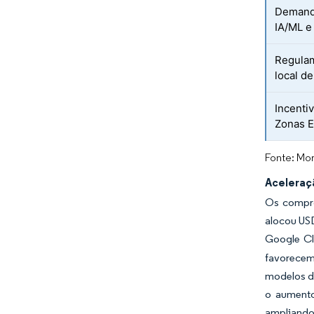
Demanda
IA/ML 
Regulam
local d
Incenti
Zonas E
Fonte: Mor
Aceleraç
Os compro
alocou USD
Google Cl
favorecem 
modelos d
o aumento
ampliando