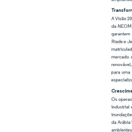
Transfor
A Visão 20
da NEOM at
garantem 
Riade e Je
matricula
mercado d
renovável
para uma 
especiali
Crescime
Os operad
industria
inundaçõe
da Arábia 
ambientes 