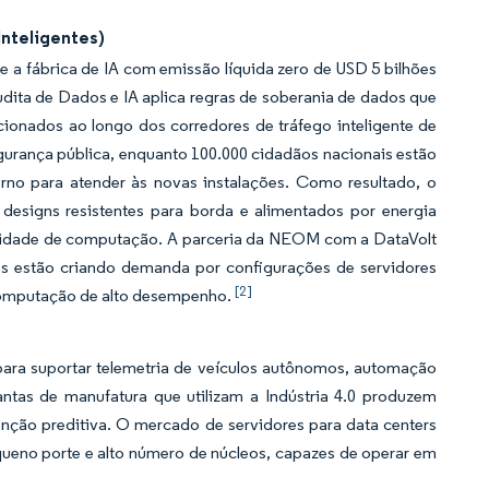
Inteligentes)
e a fábrica de IA com emissão líquida zero de USD 5 bilhões
dita de Dados e IA aplica regras de soberania de dados que
onados ao longo dos corredores de tráfego inteligente de
gurança pública, enquanto 100.000 cidadãos nacionais estão
no para atender às novas instalações. Como resultado, o
 designs resistentes para borda e alimentados por energia
sidade de computação. A parceria da NEOM com a DataVolt
s estão criando demanda por configurações de servidores
[2]
 computação de alto desempenho.
ara suportar telemetria de veículos autônomos, automação
lantas de manufatura que utilizam a Indústria 4.0 produzem
ção preditiva. O mercado de servidores para data centers
queno porte e alto número de núcleos, capazes de operar em