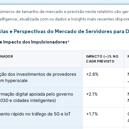
úmeros de tamanho de mercado e previsão neste relatório são gera
elligence, atualizada com os dados e insights mais recentes disponí
ias e Perspectivas do Mercado de Servidores para D
de Impacto dos Impulsionadores
*
ONADOR
IMPACTO (~)% NO
CAGR PREVISTO
ção dos investimentos de provedores
+2.8%
em hyperscale
rmação digital apoiada pelo governo
+2.1%
2030 e cidades inteligentes)
ento rápido no tráfego de 5G e IoT
+1.7%