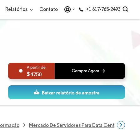
Relatórios
Contato
+1 617-765-2493
4750
nformação
Mercado De Servidores Para Data Centers Da Aráb