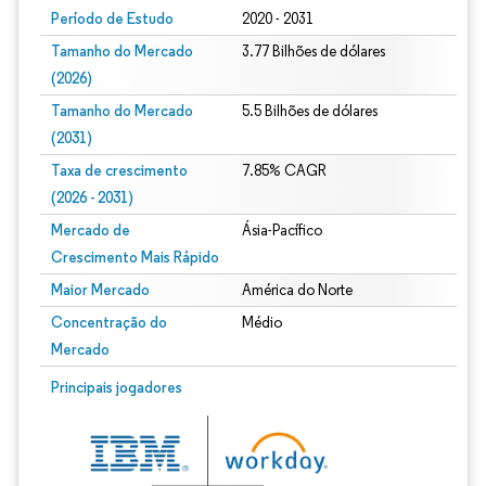
Período de Estudo
2020 - 2031
Tamanho do Mercado
3.77 Bilhões de dólares
(2026)
Tamanho do Mercado
5.5 Bilhões de dólares
(2031)
Taxa de crescimento
7.85% CAGR
(2026 - 2031)
Mercado de
Ásia-Pacífico
Crescimento Mais Rápido
Maior Mercado
América do Norte
Concentração do
Médio
Mercado
Imagem © Mordor Intelligence. O reuso requer atribuição conforme CC BY 4.0.
Principais jogadores