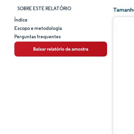
SOBRE ESTE RELATÓRIO
Tamanho
Índice
Tamanho e participação de mercado
Escopo e metodologia
Perguntas frequentes
Análise de mercado
Tendências e insights
Análise de segmentos
Análise geográfica
Panorama regulatório
Panorama competitivo
Principais jogadores