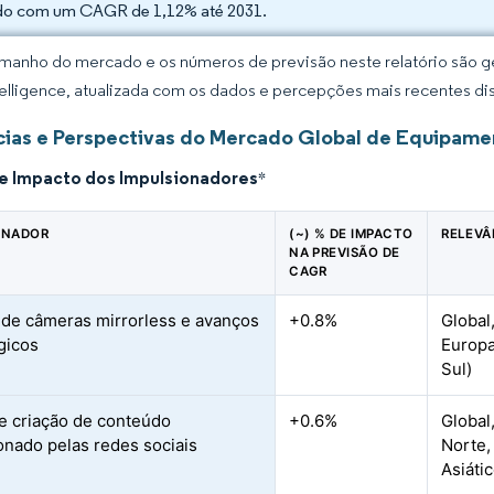
do com um CAGR de 1,12% até 2031.
manho do mercado e os números de previsão neste relatório são ge
elligence, atualizada com os dados e percepções mais recentes di
ias e Perspectivas do Mercado Global de Equipame
de Impacto dos Impulsionadores
*
ONADOR
(~) % DE IMPACTO
RELEVÂ
NA PREVISÃO DE
CAGR
de câmeras mirrorless e avanços
+0.8%
Global
gicos
Europa
Sul)
 criação de conteúdo
+0.6%
Global
onado pelas redes sociais
Norte,
Asiátic