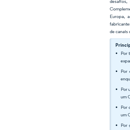
desafios
Complemen
Europa, a
fabricante
de canais 
Princi
Por 
expa
Por 
enqu
Por 
um C
Por 
um C
Por 