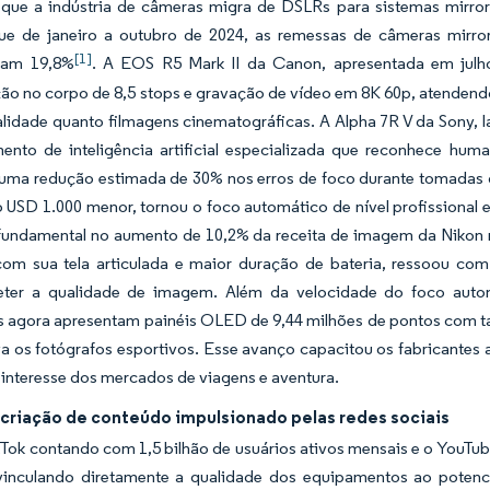
que a indústria de câmeras migra de DSLRs para sistemas mirror
ue de janeiro a outubro de 2024, as remessas de câmeras mirr
[1]
ram 19,8%
. A EOS R5 Mark II da Canon, apresentada em julho
ção no corpo de 8,5 stops e gravação de vídeo em 8K 60p, atendend
alidade quanto filmagens cinematográficas. A Alpha 7R V da Sony, 
ento de inteligência artificial especializada que reconhece huma
 uma redução estimada de 30% nos erros de foco durante tomadas 
 USD 1.000 menor, tornou o foco automático de nível profissional
undamental no aumento de 10,2% da receita de imagem da Nikon no e
com sua tela articulada e maior duração de bateria, ressoou c
er a qualidade de imagem. Além da velocidade do foco automá
s agora apresentam painéis OLED de 9,44 milhões de pontos com tax
a os fotógrafos esportivos. Esse avanço capacitou os fabricantes 
 interesse dos mercados de viagens e aventura.
criação de conteúdo impulsionado pelas redes sociais
ok contando com 1,5 bilhão de usuários ativos mensais e o YouTube
vinculando diretamente a qualidade dos equipamentos ao poten