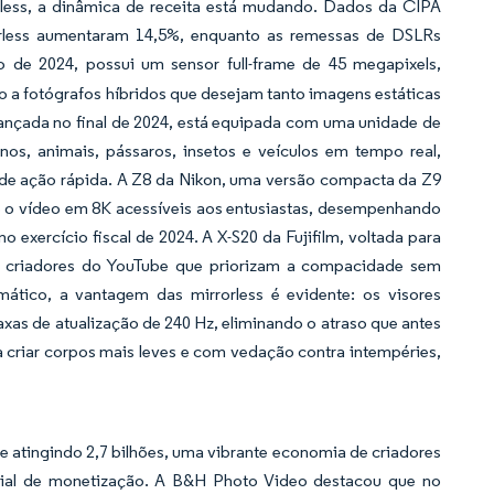
less, a dinâmica de receita está mudando. Dados da CIPA
orless aumentaram 14,5%, enquanto as remessas de DSLRs
 de 2024, possui um sensor full-frame de 45 megapixels,
o a fotógrafos híbridos que desejam tanto imagens estáticas
lançada no final de 2024, está equipada com uma unidade de
nos, animais, pássaros, insetos e veículos em tempo real,
de ação rápida. A Z8 da Nikon, uma versão compacta da Z9
 e o vídeo em 8K acessíveis aos entusiastas, desempenhando
xercício fiscal de 2024. A X-S20 da Fujifilm, voltada para
om criadores do YouTube que priorizam a compacidade sem
tico, a vantagem das mirrorless é evidente: os visores
as de atualização de 240 Hz, eliminando o atraso que antes
a criar corpos mais leves e com vedação contra intempéries,
 atingindo 2,7 bilhões, uma vibrante economia de criadores
cial de monetização. A B&H Photo Video destacou que no