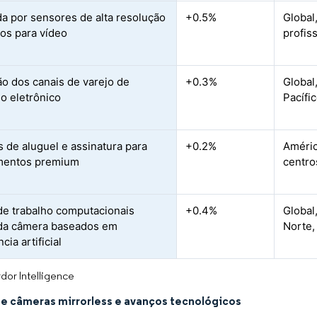
 por sensores de alta resolução
+0.5%
Global
dos para vídeo
profis
o dos canais de varejo de
+0.3%
Global
o eletrônico
Pacífi
 de aluguel e assinatura para
+0.2%
Améric
mentos premium
centro
de trabalho computacionais
+0.4%
Global
da câmera baseados em
Norte,
ncia artificial
dor Intelligence
e câmeras mirrorless e avanços tecnológicos