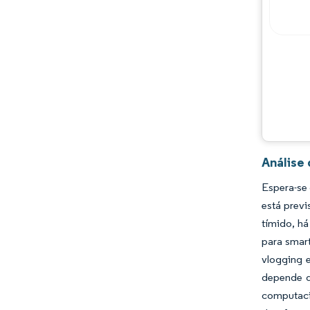
Oportunidades e perspectivas
Desenvolvimentos da indústria
Análise
Espera-se
está prev
tímido, h
para smar
vlogging 
depende d
computaci