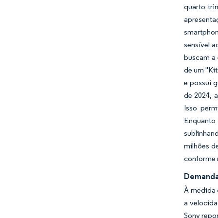
quarto tr
apresenta
smartphon
sensível a
buscam a 
de um "Ki
e possui g
de 2024, a
Isso perm
Enquanto
sublinhan
milhões de
conforme 
Demanda 
À medida q
a velocida
Sony repor