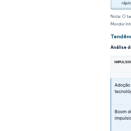
rápi
Nota: O ta
Mordor Int
Tendênc
Análise 
IMPULSI
Adoção 
tecnoló
Boom de
impulsi