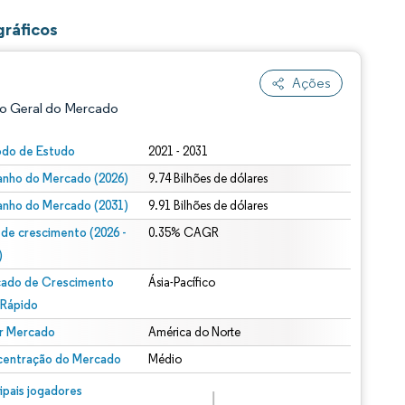
ráficos
Ações
o Geral do Mercado
odo de Estudo
2021 - 2031
nho do Mercado (2026)
9.74 Bilhões de dólares
nho do Mercado (2031)
9.91 Bilhões de dólares
 de crescimento (2026 -
0.35% CAGR
)
ado de Crescimento
Ásia-Pacífico
ão conforme CC BY 4.0.
 Rápido
r Mercado
América do Norte
entração do Mercado
Médio
m © Mordor Intelligence. O reuso requer atribuição conforme CC BY 4.0.
cipais jogadores