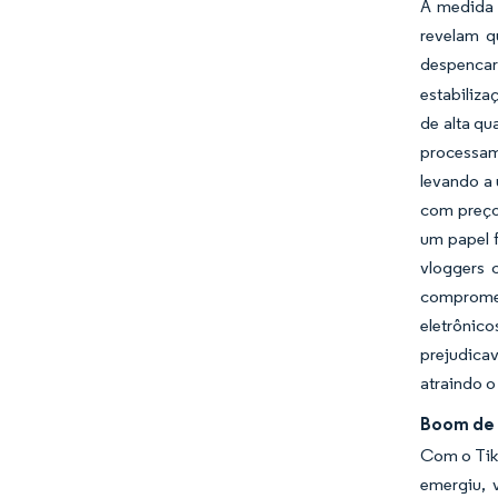
À medida 
revelam q
despenca
estabiliza
de alta qu
processam
levando a
com preço
um papel f
vloggers 
compromet
eletrônico
prejudicav
atraindo o
Boom de 
Com o TikT
emergiu, 