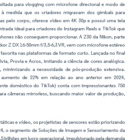
voltada para vlogging com microfone direcional e modo de
, à medida que os criadores migravam dos gimbals para
s pelo corpo, oferece vídeo em 4K 30p e possui uma tela
trada ideal para criadores do Instagram Reels e TikTok que
phones não conseguem proporcionar. A Z30 da Nikon, parte
kkor Z DX 16-50mm f/3,5-6,3 VR, vem com microfone estéreo
favorita nas plataformas de formato curto. Lançada no final
ia, Provia e Acros, imitando a ciência de cores analógica.
a, minimizando a necessidade de pós-produção extensiva.
m aumento de 22% em relação ao ano anterior em 2024,
ente doméstico do TikTok) conta com impressionantes 750
para câmeras mirrorless, buscando maior valor de produção,
icas e vídeo, os projetistas de sensores estão priorizando
 2024, o segmento de Soluções de Imagem e Sensoriamento da
,5 bilhões em lucro operacional, impulsionado pela demanda