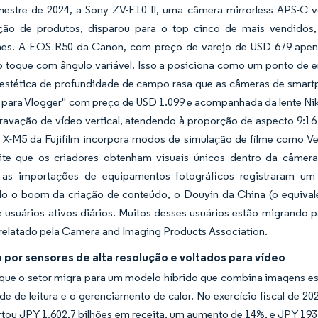
imestre de 2024, a Sony ZV-E10 II, uma câmera mirrorless APS-C 
ção de produtos, disparou para o top cinco de mais vendidos
es. A EOS R50 da Canon, com preço de varejo de USD 679 apena
o toque com ângulo variável. Isso a posiciona como um ponto de en
estética de profundidade de campo rasa que as câmeras de smart
t para Vlogger" com preço de USD 1.099 e acompanhada da lente Ni
ravação de vídeo vertical, atendendo à proporção de aspecto 9:16 
 X-M5 da Fujifilm incorpora modos de simulação de filme como Velv
ite que os criadores obtenham visuais únicos dentro da câmer
 as importações de equipamentos fotográficos registraram u
do o boom da criação de conteúdo, o Douyin da China (o equival
 usuários ativos diários. Muitos desses usuários estão migrando 
relatado pela Camera and Imaging Products Association.
por sensores de alta resolução e voltados para vídeo
ue o setor migra para um modelo híbrido que combina imagens estát
de de leitura e o gerenciamento de calor. No exercício fiscal de
tou JPY 1.602,7 bilhões em receita, um aumento de 14%, e JPY 193