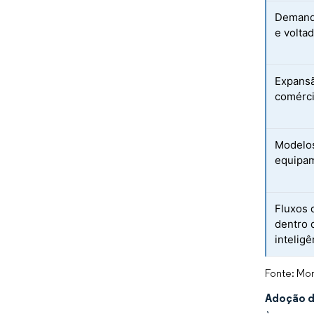
Demanda
e volta
Expansã
comérci
Modelos
equipa
Fluxos 
dentro 
inteligê
Fonte: Mor
Adoção d