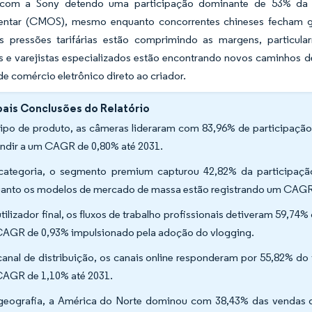
, com a Sony detendo uma participação dominante de 53% da 
tar (CMOS), mesmo enquanto concorrentes chineses fecham gr
s pressões tarifárias estão comprimindo as margens, particul
s e varejistas especializados estão encontrando novos caminhos de
de comércio eletrônico direto ao criador.
pais Conclusões do Relatório
tipo de produto, as câmeras lideraram com 83,96% de participação 
ndir a um CAGR de 0,80% até 2031.
categoria, o segmento premium capturou 42,82% da participaç
anto os modelos de mercado de massa estão registrando um CAGR 
utilizador final, os fluxos de trabalho profissionais detiveram 59,7
AGR de 0,93% impulsionado pela adoção do vlogging.
canal de distribuição, os canais online responderam por 55,82% do 
AGR de 1,10% até 2031.
geografia, a América do Norte dominou com 38,43% das vendas de