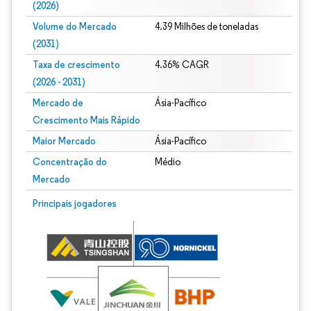
(2026)
Volume do Mercado
4.39 Milhões de toneladas
(2031)
Taxa de crescimento
4.36% CAGR
(2026 - 2031)
Mercado de
Ásia-Pacífico
Crescimento Mais Rápido
Maior Mercado
Ásia-Pacífico
Concentração do
Médio
Mercado
Imagem © Mordor Intelligence. O reuso requer atribuição conforme CC BY 4.0.
Principais jogadores