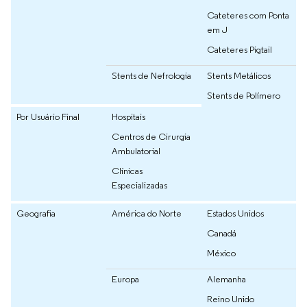
Cateteres com Ponta
em J
Cateteres Pigtail
Stents de Nefrologia
Stents Metálicos
Stents de Polímero
Por Usuário Final
Hospitais
Centros de Cirurgia
Ambulatorial
Clínicas
Especializadas
Geografia
América do Norte
Estados Unidos
Canadá
México
Europa
Alemanha
Reino Unido