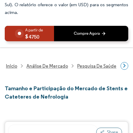
Sul). O relatório oferece o valor (em USD) para os segmentos
acima.
4750
Início
Análise De Mercado
Pesquisa De Saúde
Pes
Tamanho e Participação do Mercado de Stents e
Cateteres de Nefrologia
Share