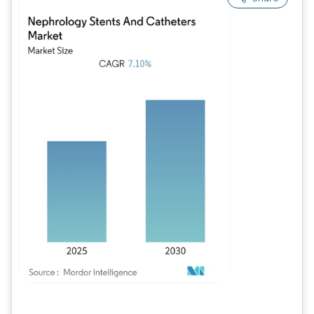
Imagem © Mordor Intelligence. O reuso requer atribuição conforme CC BY 4.0.