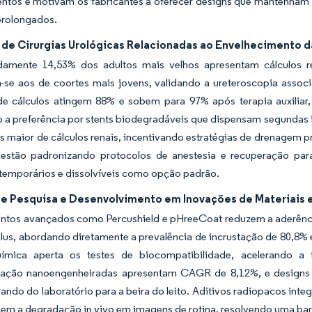
ntos e motivam os fabricantes a oferecer designs que mantenham
prolongados.
de Cirurgias Urológicas Relacionadas ao Envelhecimento 
amente 14,53% dos adultos mais velhos apresentam cálculos r
se aos de coortes mais jovens, validando a ureteroscopia associad
de cálculos atingem 88% e sobem para 97% após terapia auxili
 a preferência por stents biodegradáveis que dispensam segundas i
s maior de cálculos renais, incentivando estratégias de drenagem p
a estão padronizando protocolos de anestesia e recuperação par
 temporários e dissolvíveis como opção padrão.
e Pesquisa e Desenvolvimento em Inovações de Materiais 
ntos avançados como Percushield e pHreeCoat reduzem a aderência
us, abordando diretamente a prevalência de incrustação de 80,8% 
uímica aperta os testes de biocompatibilidade, acelerando a 
stação nanoengenheiradas apresentam CAGR de 8,12%, e designs d
ando do laboratório para a beira do leito. Aditivos radiopacos int
 a degradação in vivo em imagens de rotina, resolvendo uma barrei