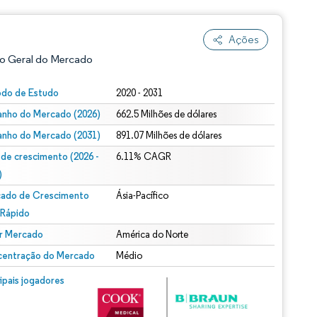
Ações
o Geral do Mercado
odo de Estudo
2020 - 2031
nho do Mercado (2026)
662.5 Milhões de dólares
nho do Mercado (2031)
891.07 Milhões de dólares
 de crescimento (2026 -
6.11% CAGR
)
ado de Crescimento
Ásia-Pacífico
ão conforme CC BY 4.0.
 Rápido
r Mercado
América do Norte
entração do Mercado
Médio
m © Mordor Intelligence. O reuso requer atribuição conforme CC BY 4.0.
cipais jogadores