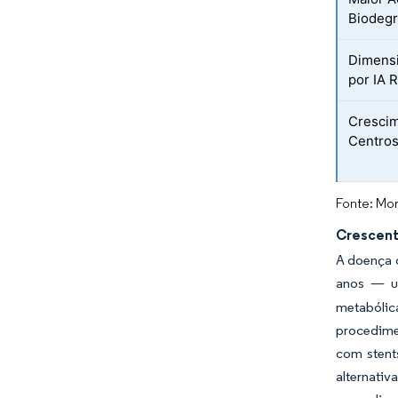
Biodegr
Dimens
por IA 
Crescim
Centros
Fonte: Mor
Crescent
A doença 
anos — um
metabólic
procedimen
com stent
alternati