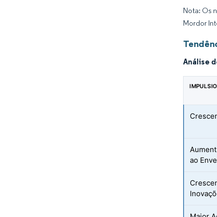
Nota: Os n
Mordor Int
Tendênc
Análise 
IMPULSI
Crescen
Aumento
ao Enve
Crescen
Inovaçõ
Maior A