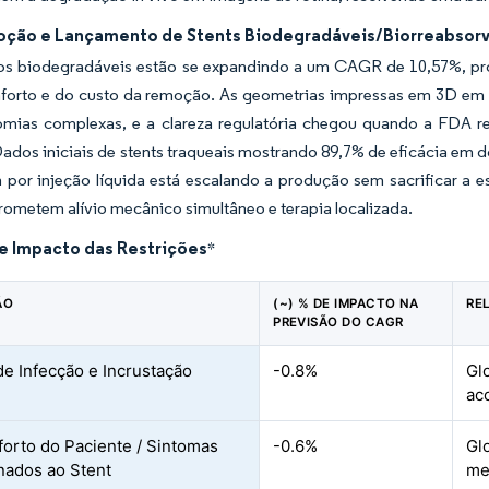
oção e Lançamento de Stents Biodegradáveis/Biorreabsorv
s biodegradáveis estão se expandindo a um CAGR de 10,57%, pro
forto e do custo da remoção. As geometrias impressas em 3D e
omias complexas, e a clareza regulatória chegou quando a FDA 
Dados iniciais de stents traqueais mostrando 89,7% de eficácia em
por injeção líquida está escalando a produção sem sacrificar a e
ometem alívio mecânico simultâneo e terapia localizada.
de Impacto das Restrições
*
ÃO
(~) % DE IMPACTO NA
RE
PREVISÃO DO CAGR
de Infecção e Incrustação
-0.8%
Gl
ac
orto do Paciente / Sintomas
-0.6%
Gl
nados ao Stent
me