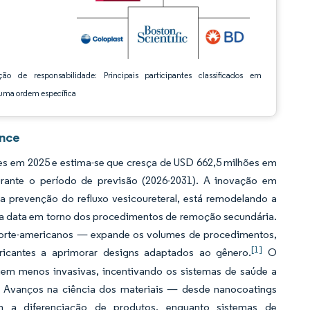
ção de responsabilidade: Principais participantes classificados em
ma ordem específica
ence
es em 2025 e estima-se que cresça de USD 662,5 milhões em
rante o período de previsão (2026-2031). A inovação em
 prevenção do refluxo vesicoureteral, está remodelando a
 data em torno dos procedimentos de remoção secundária.
 norte-americanos — expande os volumes de procedimentos,
[1]
icantes a aprimorar designs adaptados ao gênero.
O
em menos invasivas, incentivando os sistemas de saúde a
es. Avanços na ciência dos materiais — desde nanocoatings
em a diferenciação de produtos, enquanto sistemas de