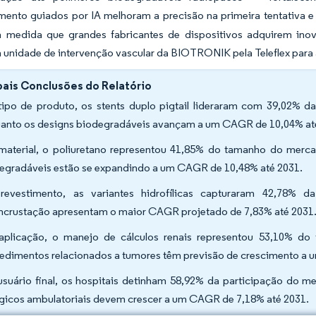
mento guiados por IA melhoram a precisão na primeira tentativa e
à medida que grandes fabricantes de dispositivos adquirem in
 unidade de intervenção vascular da BIOTRONIK pela Teleflex para 
pais Conclusões do Relatório
tipo de produto, os stents duplo pigtail lideraram com 39,02% d
anto os designs biodegradáveis avançam a um CAGR de 10,04% at
material, o poliuretano representou 41,85% do tamanho do merca
egradáveis estão se expandindo a um CAGR de 10,48% até 2031.
revestimento, as variantes hidrofílicas capturaram 42,78% d
incrustação apresentam o maior CAGR projetado de 7,83% até 2031
aplicação, o manejo de cálculos renais representou 53,10% do
edimentos relacionados a tumores têm previsão de crescimento a
usuário final, os hospitais detinham 58,92% da participação do m
rgicos ambulatoriais devem crescer a um CAGR de 7,18% até 2031.