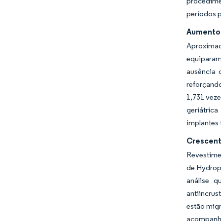
procedime
períodos 
Aumento 
Aproximad
equiparam-
ausência 
reforçando
1,731 veze
geriátric
implantes
Crescent
Revestime
de Hydropl
análise q
antiincru
estão migr
acompanhem