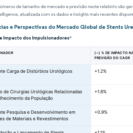
úmeros de tamanho de mercado e previsão neste relatório são gera
elligence, atualizada com os dados e insights mais recentes disponí
ias e Perspectivas do Mercado Global de Stents Ure
de Impacto dos Impulsionadores
*
ONADOR
(~) % DE IMPACTO N
PREVISÃO DO CAGR
te Carga de Distúrbios Urológicos
+1.2%
 de Cirurgias Urológicas Relacionadas
+1.8%
lhecimento da População
te Pesquisa e Desenvolvimento em
+0.9%
es de Materiais e Revestimentos
doção e Lançamento de Stents
+1.1%