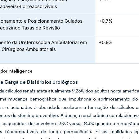
adáveis/Biorreabsorvíveis
ionamento e Posicionamento Guiados
+0.7%
Reduzindo Taxas de Revisão
ento da Ureteroscopia Ambulatorial em
+0.9%
 Cirúrgicos Ambulatoriais
dor Intelligence
e Carga de Distúrbios Urológicos
de cálculos renais afeta atualmente 9,25% dos adultos norte-amer
a mudança demográfica que impulsiona o aprimoramento do de
as relacionadas à obesidade aceleram a formação de cálculos 
tos de stenting preventivo. A doença renal crônica correlaciona-s
s esquecidos desenvolvem DRC versus 8,3% quando a remoção ocor
vas biocompatíveis de longa permanência. Essas realidades 