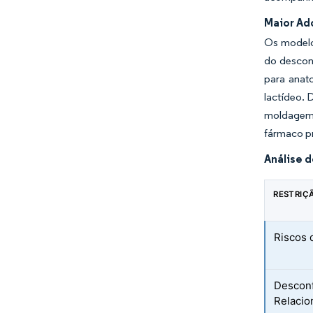
Maior Ad
Os modelo
do descon
para anat
lactídeo. 
moldagem 
fármaco pr
Análise 
RESTRIÇ
Riscos 
Desconf
Relacio