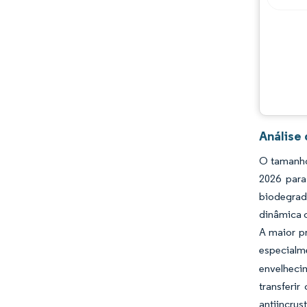
Análise
O tamanho
2026 para
biodegrad
dinâmica 
A maior p
especialm
envelheci
transferi
antiincr