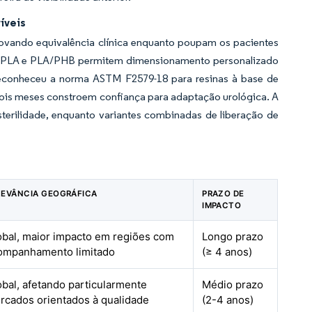
íveis
vando equivalência clínica enquanto poupam os pacientes
m PLA e PLA/PHB permitem dimensionamento personalizado
reconheceu a norma ASTM F2579-18 para resinas à base de
 dois meses constroem confiança para adaptação urológica. A
sterilidade, enquanto variantes combinadas de liberação de
LEVÂNCIA GEOGRÁFICA
PRAZO DE
IMPACTO
obal, maior impacto em regiões com
Longo prazo
ompanhamento limitado
(≥ 4 anos)
obal, afetando particularmente
Médio prazo
rcados orientados à qualidade
(2-4 anos)