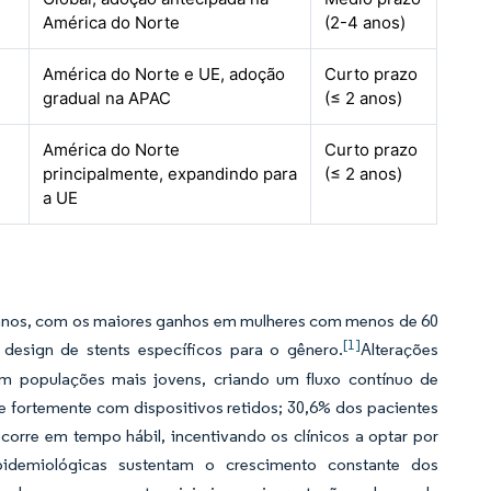
América do Norte
(2-4 anos)
América do Norte e UE, adoção
Curto prazo
gradual na APAC
(≤ 2 anos)
América do Norte
Curto prazo
principalmente, expandindo para
(≤ 2 anos)
a UE
icanos, com os maiores ganhos em mulheres com menos de 60
[1]
sign de stents específicos para o gênero.
Alterações
em populações mais jovens, criando um fluxo contínuo de
e fortemente com dispositivos retidos; 30,6% dos pacientes
re em tempo hábil, incentivando os clínicos a optar por
epidemiológicas sustentam o crescimento constante dos