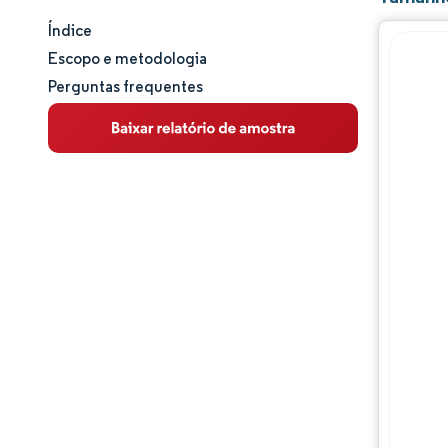
Índice
Tamanho e participação de mercado
Escopo e metodologia
Perguntas frequentes
Análise de mercado
Tendências e insights
Análise de segmentos
Análise geográfica
Panorama competitivo
Principais jogadores
Desenvolvimentos da indústria