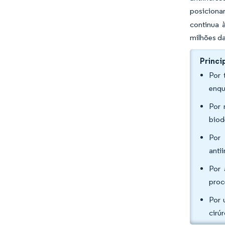
posiciona
continua 
milhões da
Princi
Por 
enqu
Por 
biod
Por 
anti
Por 
proc
Por 
cirú