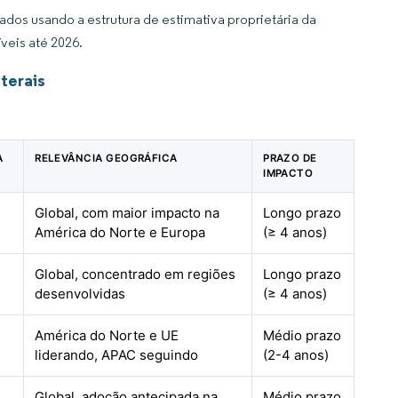
dos usando a estrutura de estimativa proprietária da
veis até 2026.
terais
A
RELEVÂNCIA GEOGRÁFICA
PRAZO DE
IMPACTO
Global, com maior impacto na
Longo prazo
América do Norte e Europa
(≥ 4 anos)
Global, concentrado em regiões
Longo prazo
desenvolvidas
(≥ 4 anos)
América do Norte e UE
Médio prazo
liderando, APAC seguindo
(2-4 anos)
Global, adoção antecipada na
Médio prazo