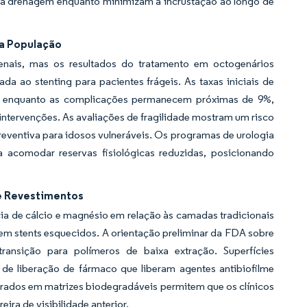
 a drenagem enquanto minimizam a incrustação ao longo de
da População
enais, mas os resultados do tratamento em octogenários
a ao stenting para pacientes frágeis. As taxas iniciais de
ar, enquanto as complicações permanecem próximas de 9%,
ntervenções. As avaliações de fragilidade mostram um risco
reventiva para idosos vulneráveis. Os programas de urologia
a acomodar reservas fisiológicas reduzidas, posicionando
e Revestimentos
 de cálcio e magnésio em relação às camadas tradicionais
em stents esquecidos. A orientação preliminar da FDA sobre
transição para polímeros de baixa extração. Superfícies
e liberação de fármaco que liberam agentes antibiofilme
egrados em matrizes biodegradáveis permitem que os clínicos
ra de visibilidade anterior.