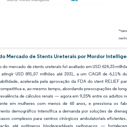
*Isen
nenhu
 do Mercado de Stents Ureterais por Mordor Intellig
 do mercado de stents ureterais foi avaliado em USD 624,35 milhõ
 atingir USD 891,07 milhões até 2031, a um CAGR de 6,11% du
abilidade, acelerada pela aprovação da FDA do stent RELIEF para
competitiva e, ao mesmo tempo, abordando preocupações de longa
revalência de cálculos renais — agora em 9,25% entre os adultos
ente em mulheres com menos de 60 anos, e pressiona os fabr
mento demográfico intensifica a demanda por soluções de drenag
r casos complexos para centros cirúrgicos ambulatoriais eficient
ustação até polímeros biodegradáveis radiopacos — fortalec