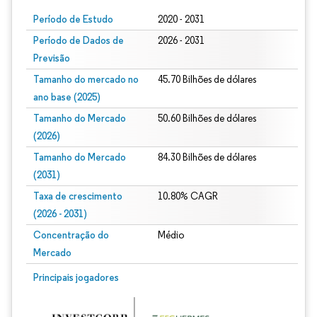
Período de Estudo
2020 - 2031
Período de Dados de
2026 - 2031
Previsão
Tamanho do mercado no
45.70 Bilhões de dólares
ano base (2025)
Tamanho do Mercado
50.60 Bilhões de dólares
(2026)
Tamanho do Mercado
84.30 Bilhões de dólares
(2031)
Taxa de crescimento
10.80% CAGR
(2026 - 2031)
Concentração do
Médio
Mercado
Imagem © Mordor Intelligence. O reuso requer atribuição conforme CC BY 4.0.
Principais jogadores