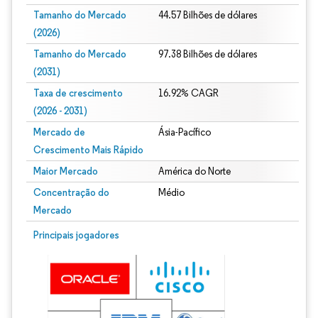
Tamanho do Mercado
44.57 Bilhões de dólares
(2026)
Tamanho do Mercado
97.38 Bilhões de dólares
(2031)
Taxa de crescimento
16.92% CAGR
(2026 - 2031)
Mercado de
Ásia-Pacífico
Crescimento Mais Rápido
Maior Mercado
América do Norte
Concentração do
Médio
Mercado
Imagem © Mordor Intelligence. O reuso requer atribuição conforme CC BY 4.0.
Principais jogadores