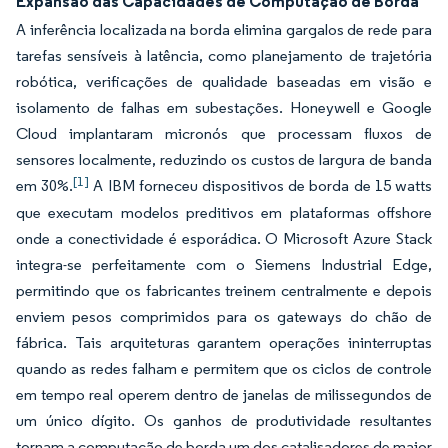
Expansão das Capacidades de Computação de Borda
A inferência localizada na borda elimina gargalos de rede para
tarefas sensíveis à latência, como planejamento de trajetória
robótica, verificações de qualidade baseadas em visão e
isolamento de falhas em subestações. Honeywell e Google
Cloud implantaram micronós que processam fluxos de
sensores localmente, reduzindo os custos de largura de banda
[1]
em 30%.
A IBM forneceu dispositivos de borda de 15 watts
que executam modelos preditivos em plataformas offshore
onde a conectividade é esporádica. O Microsoft Azure Stack
integra-se perfeitamente com o Siemens Industrial Edge,
permitindo que os fabricantes treinem centralmente e depois
enviem pesos comprimidos para os gateways do chão de
fábrica. Tais arquiteturas garantem operações ininterruptas
quando as redes falham e permitem que os ciclos de controle
em tempo real operem dentro de janelas de milissegundos de
um único dígito. Os ganhos de produtividade resultantes
tornam a computação de borda um dos catalisadores de maior