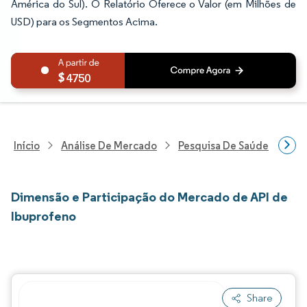
América do Sul). O Relatório Oferece o Valor (em Milhões de
USD) para os Segmentos Acima.
4750
Início
Análise De Mercado
Pesquisa De Saúde
Pes
Dimensão e Participação do Mercado de API de
Ibuprofeno
Share