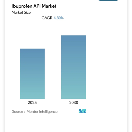
Imagem © Mordor Intelligence. O reuso requer atribuição conforme CC BY 4.0.