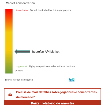
Imagem © Mordor Intelligence. O reuso requer atribuição conforme CC BY 4.0.