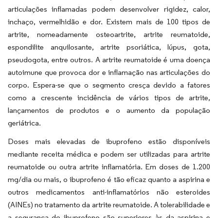
articulações inflamadas podem desenvolver rigidez, calor,
inchaço, vermelhidão e dor. Existem mais de 100 tipos de
artrite, nomeadamente osteoartrite, artrite reumatoide,
espondilite anquilosante, artrite psoriática, lúpus, gota,
pseudogota, entre outros. A artrite reumatoide é uma doença
autoimune que provoca dor e inflamação nas articulações do
corpo. Espera-se que o segmento cresça devido a fatores
como a crescente incidência de vários tipos de artrite,
lançamentos de produtos e o aumento da população
geriátrica.
Doses mais elevadas de ibuprofeno estão disponíveis
mediante receita médica e podem ser utilizadas para artrite
reumatoide ou outra artrite inflamatória. Em doses de 1.200
mg/dia ou mais, o ibuprofeno é tão eficaz quanto a aspirina e
outros medicamentos anti-inflamatórios não esteroides
(AINEs) no tratamento da artrite reumatoide. A tolerabilidade e
a segurança do ibuprofeno são superiores às da aspirina e