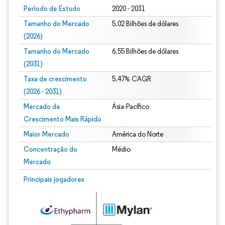
Período de Estudo
2020 - 2031
Tamanho do Mercado
5.02 Bilhões de dólares
(2026)
Tamanho do Mercado
6.55 Bilhões de dólares
(2031)
Taxa de crescimento
5.47% CAGR
(2026 - 2031)
Mercado de
Ásia-Pacífico
Crescimento Mais Rápido
Maior Mercado
América do Norte
Concentração do
Médio
Mercado
Imagem © Mordor Intelligence. O reuso requer atribuição conforme CC BY 4.0.
Principais jogadores