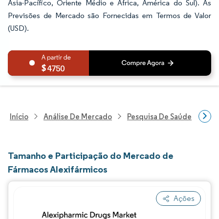
Ásia-Pacífico, Oriente Médio e África, América do Sul). As
Previsões de Mercado são Fornecidas em Termos de Valor
(USD).
4750
Início
Análise De Mercado
Pesquisa De Saúde
Pes
Tamanho e Participação do Mercado de
Fármacos Alexifármicos
Ações