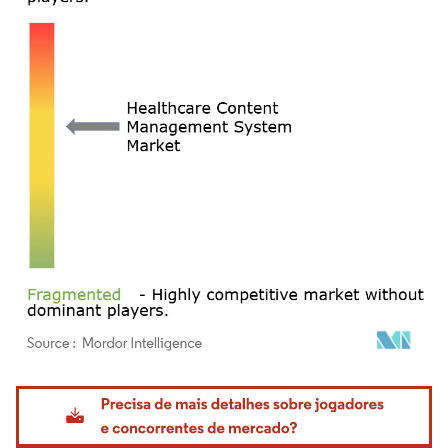
Imagem © Mordor Intelligence. O reuso requer atribuição conforme CC BY 4.0.