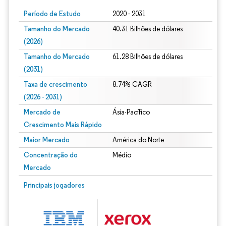
Período de Estudo
2020 - 2031
Tamanho do Mercado
40.31 Bilhões de dólares
(2026)
Tamanho do Mercado
61.28 Bilhões de dólares
(2031)
Taxa de crescimento
8.74% CAGR
(2026 - 2031)
Mercado de
Ásia-Pacífico
Crescimento Mais Rápido
Maior Mercado
América do Norte
Concentração do
Médio
Mercado
Imagem © Mordor Intelligence. O reuso requer atribuição conforme CC BY 4.0.
Principais jogadores