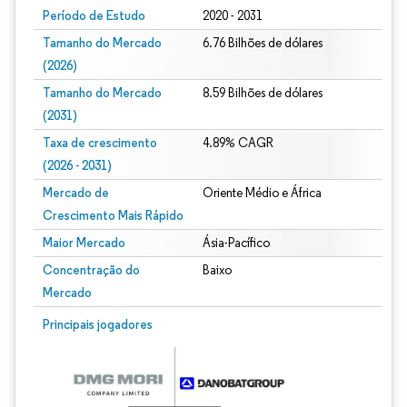
Período de Estudo
2020 - 2031
Tamanho do Mercado
6.76 Bilhões de dólares
(2026)
Tamanho do Mercado
8.59 Bilhões de dólares
(2031)
Taxa de crescimento
4.89% CAGR
(2026 - 2031)
Mercado de
Oriente Médio e África
Crescimento Mais Rápido
Maior Mercado
Ásia-Pacífico
Concentração do
Baixo
Mercado
Imagem © Mordor Intelligence. O reuso requer atribuição conforme CC BY 4.0.
Principais jogadores