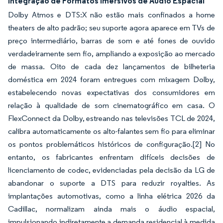
Integração de Formatos Imersivos de Áudio Espacial
Dolby Atmos e DTS:X não estão mais confinados a home
theaters de alto padrão; seu suporte agora aparece em TVs de
preço intermediário, barras de som e até fones de ouvido
verdadeiramente sem fio, ampliando a exposição ao mercado
de massa. Oito de cada dez lançamentos de bilheteria
doméstica em 2024 foram entregues com mixagem Dolby,
estabelecendo novas expectativas dos consumidores em
relação à qualidade de som cinematográfico em casa. O
FlexConnect da Dolby, estreando nas televisões TCL de 2024,
calibra automaticamente os alto-falantes sem fio para eliminar
os pontos problemáticos históricos de configuração.
[2]
No
entanto, os fabricantes enfrentam difíceis decisões de
licenciamento de codec, evidenciadas pela decisão da LG de
abandonar o suporte a DTS para reduzir royalties. As
implantações automotivas, como a linha elétrica 2026 da
Cadillac, normalizam ainda mais o áudio espacial,
impulsionando indiretamente a demanda residencial à medida