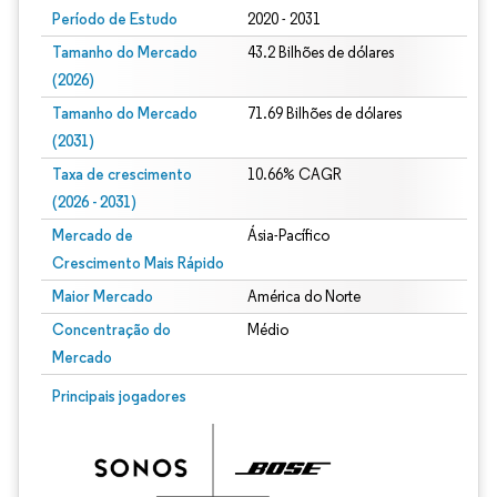
Período de Estudo
2020 - 2031
Tamanho do Mercado
43.2 Bilhões de dólares
(2026)
Tamanho do Mercado
71.69 Bilhões de dólares
(2031)
Taxa de crescimento
10.66% CAGR
(2026 - 2031)
Mercado de
Ásia-Pacífico
Crescimento Mais Rápido
Maior Mercado
América do Norte
Concentração do
Médio
Mercado
Imagem © Mordor Intelligence. O reuso requer atribuição conforme CC BY 4.0.
Principais jogadores