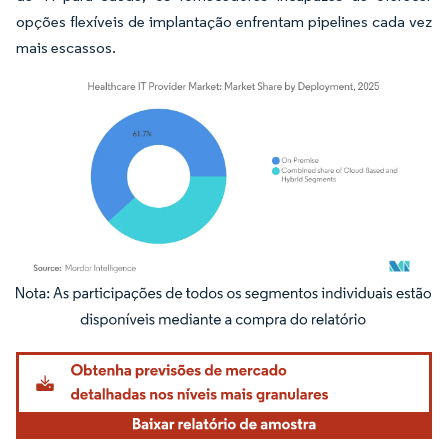
opções flexíveis de implantação enfrentam pipelines cada vez
mais escassos.
Imagem © Mordor Intelligence. O reuso requer atribuição conforme CC BY 4.0.