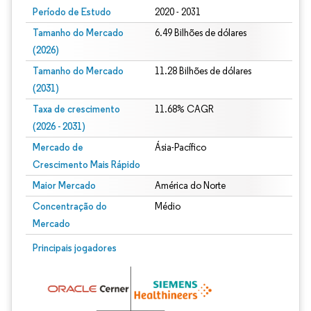
Período de Estudo
2020 - 2031
Tamanho do Mercado
6.49 Bilhões de dólares
(2026)
Tamanho do Mercado
11.28 Bilhões de dólares
(2031)
Taxa de crescimento
11.68% CAGR
(2026 - 2031)
Mercado de
Ásia-Pacífico
Crescimento Mais Rápido
Maior Mercado
América do Norte
Concentração do
Médio
Mercado
Imagem © Mordor Intelligence. O reuso requer atribuição conforme CC BY 4.0.
Principais jogadores