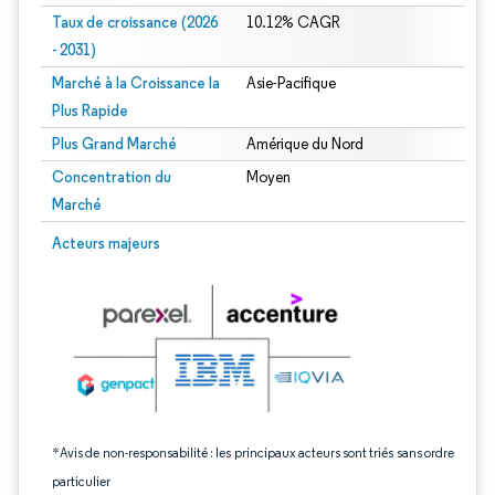
Taux de croissance (2026
10.12% CAGR
- 2031)
Marché à la Croissance la
Asie-Pacifique
Plus Rapide
Plus Grand Marché
Amérique du Nord
Concentration du
Moyen
Marché
Image © Mordor Intelligence. La réutilisation nécessite une attribution sous CC 
Acteurs majeurs
*Avis de non-responsabilité : les principaux acteurs sont triés sans ordre
particulier