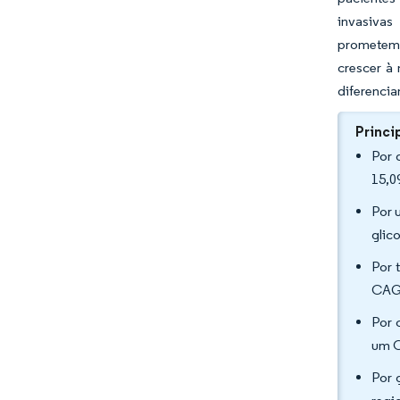
invasivas
prometem 
crescer à
diferencia
Princi
Por 
15,0
Por 
glic
Por 
CAGR
Por 
um C
Por 