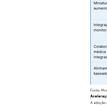
Miniatu
aumenta
Integra
monitor
Colabor
médica 
integra
Alinham
baseado
Fonte: Mor
Aceleraç
A adoção d