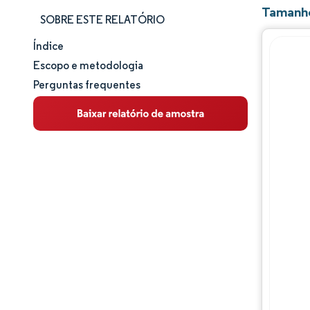
Tamanho
SOBRE ESTE RELATÓRIO
Índice
Tamanho e participação de mercado
Escopo e metodologia
Perguntas frequentes
Análise de mercado
Tendências e insights
Análise de segmentos
Análise geográfica
Panorama competitivo
Principais jogadores
Desenvolvimentos da indústria