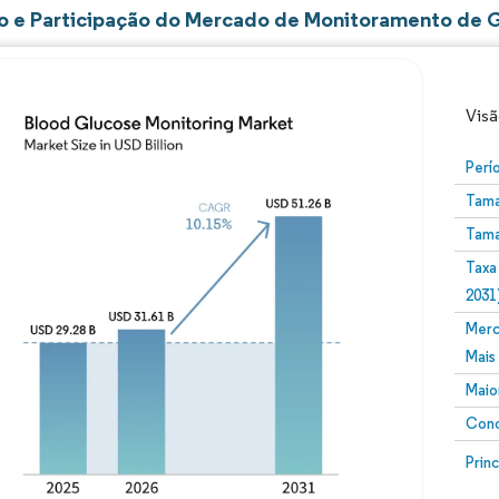
 e Participação do Mercado de Monitoramento de G
Visã
Perí
Tama
Tama
Taxa
2031
Merc
Imagem © Mordor Intelligence. O reuso requer atribuiç
Mais
Maio
Conc
Image
Prin