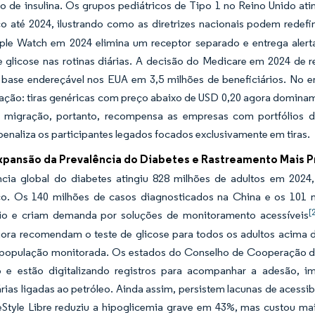
ção de insulina. Os grupos pediátricos de Tipo 1 no Reino Unido
co até 2024, ilustrando como as diretrizes nacionais podem redefi
le Watch em 2024 elimina um receptor separado e entrega alerta
de glicose nas rotinas diárias. A decisão do Medicare em 2024 de
 base endereçável nos EUA em 3,5 milhões de beneficiários. No e
ção: tiras genéricas com preço abaixo de USD 0,20 agora dominam a
 migração, portanto, recompensa as empresas com portfólios d
enaliza os participantes legados focados exclusivamente em tiras.
xpansão da Prevalência do Diabetes e Rastreamento Mais
ncia global do diabetes atingiu 828 milhões de adultos em 202
co. Os 140 milhões de casos diagnosticados na China e os 101 m
[
io e criam demanda por soluções de monitoramento acessíveis
ora recomendam o teste de glicose para todos os adultos acima d
 população monitorada. Os estados do Conselho de Cooperação do
e estão digitalizando registros para acompanhar a adesão, 
ias ligadas ao petróleo. Ainda assim, persistem lacunas de acessib
eStyle Libre reduziu a hipoglicemia grave em 43%, mas custou ma