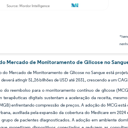
*Isen
nenhu
 do Mercado de Monitoramento de Glicose no Sangue
 do Mercado de Monitoramento de Glicose no Sangue está projeta
 deverá atingir 51,26 bilhões de USD até 2031, crescendo a um CAG
o do reembolso para o monitoramento contínuo de glicose (MCG), 
 terapêuticas digitais sustentam a aceleração da receita, mesm
MGB) enfrentando compressão de preços. A adoção do MCG está cr
urbana, auxiliada pela expansão da cobertura do Medicare em 2024
 grupo de pacientes diagnosticados. A adoção em ambiente domic
 que monetizam dispositivos conectados e reduzem as consulta