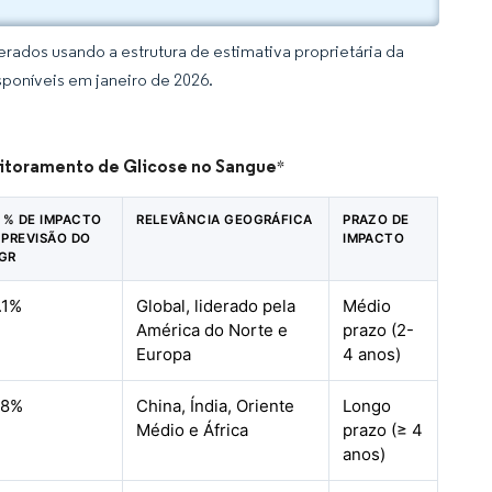
rados usando a estrutura de estimativa proprietária da
sponíveis em janeiro de 2026.
nitoramento de Glicose no Sangue
*
) % DE IMPACTO
RELEVÂNCIA GEOGRÁFICA
PRAZO DE
 PREVISÃO DO
IMPACTO
GR
.1%
Global, liderado pela
Médio
América do Norte e
prazo (2-
Europa
4 anos)
.8%
China, Índia, Oriente
Longo
Médio e África
prazo (≥ 4
anos)