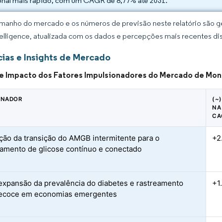
onal mais rápido, com um CAGR de 8,77% até 2031.
manho do mercado e os números de previsão neste relatório são ge
elligence, atualizada com os dados e percepções mais recentes di
ias e Insights de Mercado
de Impacto dos Fatores Impulsionadores do Mercado de Mo
ONADOR
(~
NA
CA
ção da transição do AMGB intermitente para o
+2
amento de glicose contínuo e conectado
expansão da prevalência do diabetes e rastreamento
+1
recoce em economias emergentes