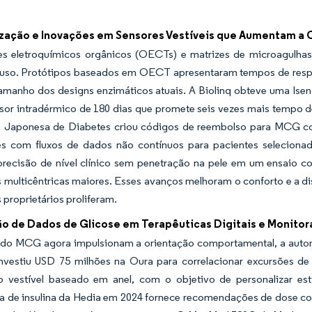
ização e Inovações em Sensores Vestíveis que Aumentam a 
res eletroquímicos orgânicos (OECTs) e matrizes de microagulha
uso. Protótipos baseados em OECT apresentaram tempos de respos
tamanho dos designs enzimáticos atuais. A Biolinq obteve uma Ise
sor intradérmico de 180 dias que promete seis vezes mais tempo
 Japonesa de Diabetes criou códigos de reembolso para MCG com 
es com fluxos de dados não contínuos para pacientes seleciona
precisão de nível clínico sem penetração na pele em um ensaio 
s multicêntricas maiores. Esses avanços melhoram o conforto e a
 proprietários proliferam.
ão de Dados de Glicose em Terapêuticas Digitais e Monit
do MCG agora impulsionam a orientação comportamental, a automaç
vestiu USD 75 milhões na Oura para correlacionar excursões de 
vo vestível baseado em anel, com o objetivo de personalizar es
ra de insulina da Hedia em 2024 fornece recomendações de dose c