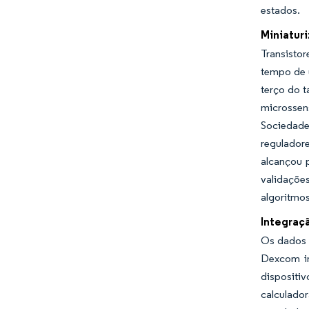
estados.
Miniatur
Transisto
tempo de 
terço do 
microssen
Sociedade
regulador
alcançou 
validaçõe
algoritmos
Integraç
Os dados 
Dexcom in
dispositi
calculado