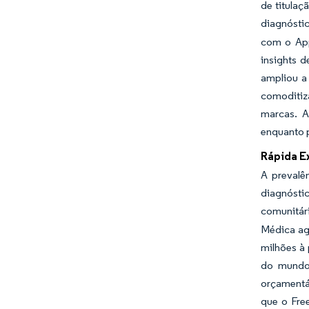
de titula
diagnósti
com o App
insights 
ampliou a
comoditiza
marcas. A
enquanto p
Rápida E
A prevalê
diagnósti
comunitár
Médica ag
milhões à
do mundo 
orçamentár
que o Fre