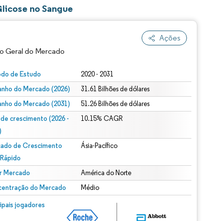
licose no Sangue
Ações
o Geral do Mercado
odo de Estudo
2020 - 2031
nho do Mercado (2026)
31.61 Bilhões de dólares
nho do Mercado (2031)
51.26 Bilhões de dólares
 de crescimento (2026 -
10.15% CAGR
)
ado de Crescimento
Ásia-Pacífico
ão conforme CC BY 4.0.
 Rápido
r Mercado
América do Norte
entração do Mercado
Médio
m © Mordor Intelligence. O reuso requer atribuição conforme CC BY 4.0.
cipais jogadores