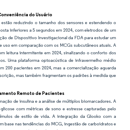
Conveniência do Usuário
s estão reduzindo o tamanho dos sensores e estendendo o
ta inferiores a 5 segundos em 2024, com eletrodos de um
nção de Dispositivo Investigacional da FDA para estudar um
 de uso em comparação com os MCGs subcutâneos atuais. A
leitura intermitente em 2024, sinalizando o conforto dos
dos. Uma plataforma optoacústica de infravermelho médio
com 200 pacientes em 2024, mas a comercialização aguarda
 discrição, mas também fragmentam os padrões à medida que
oramento Remoto de Pacientes
ão de insulina e a análise de múltiplos biomarcadores. A
glicose com métricas de sono e estresse capturadas pelo
tímulos de estilo de vida. A integração da Glooko com a
om base nas tendências do MCG, ingestão de carboidratos e