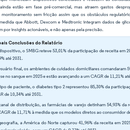
 ainda estão em fase pré-comercial, mas atraem gastos despro
monitoramento sem fricção assim que os obstáculos regulatório
 medida que Abbott, Dexcom e Medtronic integram dados de gli
m por insights acionáveis, e não apenas pela precisão.
pais Conclusões do Relatório
dispositivo, o SMBG reteve 53,01% da participação de receita e
9% até 2031.
usuário final, os ambientes de cuidados domiciliares comandaram
ose no sangue em 2025 e estão avançando a um CAGR de 11,21% até
tipo de paciente, o diabetes tipo 2 representou 85,30% da participa
 de 10,34% até 2031.
canal de distribuição, as farmácias de varejo detinham 54,93% da r
AGR de 11,71% à medida que os modelos diretos ao consumidor de
geografia, a América do Norte capturou 41,96% da receita em 2025,