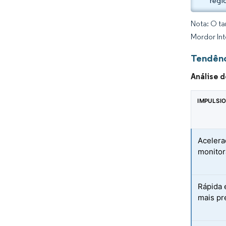
regi
Nota: O ta
Mordor Int
Tendênc
Análise 
IMPULSI
Acelera
monitor
Rápida 
mais p