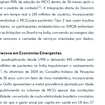
 atingiram 95% de adoção do MCG dentro de 36 meses após o
[1]
nir o padrão de cuidado
. A integração direta do Dexcom
s em tempo real a 100 milhões de usuários, incorporando
 reembolsar o MCG para pacientes Tipo 2 que usam insulina
ntanto, os participantes estabelecidos no AMGB enfrentam
s licitações no Brasil e na Índia, corroendo as margens das
e sensores e camadas de serviços orientadas por dados,
 Precoce em Economias Emergentes
4, quadruplicando desde 1990 e deixando 445 milhões sem
ilhões de pacientes na Índia impulsionam o rastreamento
2]
. As diretrizes de 2024 do Conselho Indiano de Pesquisa
e 30 anos com um fator de risco metabólico, incorporando
 Golfo apresentam a maior prevalência ajustada por idade
impulsionando os volumes de MCG apesar das oscilações
ilidade: um estudo de custo-efetividade brasileiro constatou
is do que o gasto anual per capita em saúde em 18 dos 27