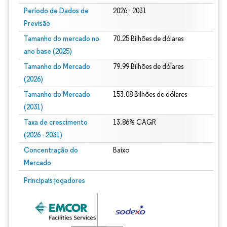
Período de Dados de
2026 - 2031
Previsão
Tamanho do mercado no
70.25 Bilhões de dólares
ano base (2025)
Tamanho do Mercado
79.99 Bilhões de dólares
(2026)
Tamanho do Mercado
153.08 Bilhões de dólares
(2031)
Taxa de crescimento
13.86% CAGR
(2026 - 2031)
Concentração do
Baixo
Mercado
Imagem © Mordor Intelligence. O reuso requer atribuição conforme CC BY 4.0.
Principais jogadores