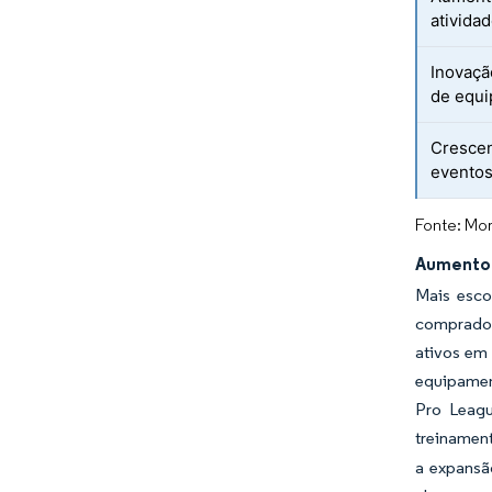
ativida
Inovaçã
de equ
Crescen
eventos
Fonte: Mor
Aumento 
Mais esco
comprador
ativos em 
equipamen
Pro Leagu
treinamen
a expansão