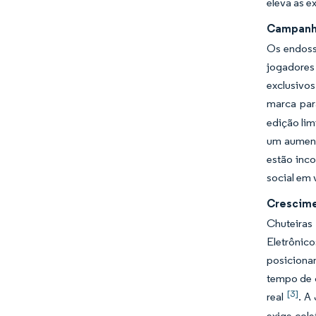
eleva as e
Campanha
Os endoss
jogadores 
exclusivo
marca par
edição lim
um aument
estão inc
social em 
Crescime
Chuteiras
Eletrônic
posiciona
tempo de c
[3]
real
. A
exige col