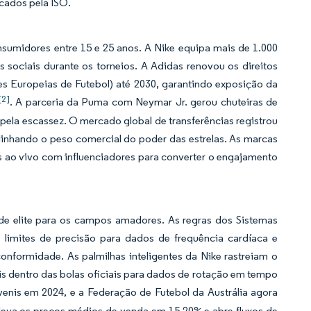
icados pela ISO.
umidores entre 15 e 25 anos. A Nike equipa mais de 1.000
 sociais durante os torneios. A Adidas renovou os direitos
s Europeias de Futebol) até 2030, garantindo exposição da
[2]
. A parceria da Puma com Neymar Jr. gerou chuteiras de
ela escassez. O mercado global de transferências registrou
inhando o peso comercial do poder das estrelas. As marcas
 ao vivo com influenciadores para converter o engajamento
 de elite para os campos amadores. As regras dos Sistemas
limites de precisão para dados de frequência cardíaca e
nformidade. As palmilhas inteligentes da Nike rastreiam o
s dentro das bolas oficiais para dados de rotação em tempo
venis em 2024, e a Federação de Futebol da Austrália agora
eleva os preços médios de venda em 15-20% e abre fluxos de