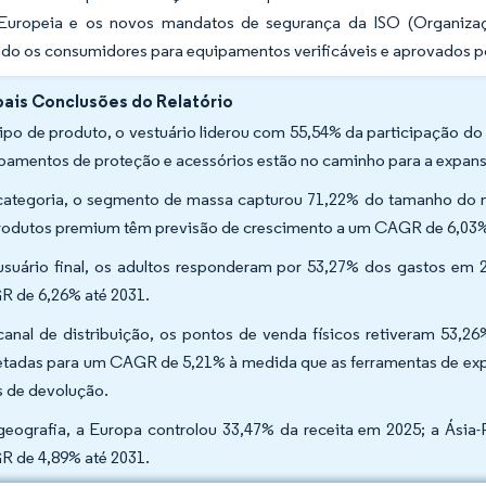
Europeia e os novos mandatos de segurança da ISO (Organizaçã
ndo os consumidores para equipamentos verificáveis e aprovados p
pais Conclusões do Relatório
tipo de produto, o vestuário liderou com 55,54% da participação 
pamentos de proteção e acessórios estão no caminho para a expan
categoria, o segmento de massa capturou 71,22% do tamanho do 
rodutos premium têm previsão de crescimento a um CAGR de 6,03%
usuário final, os adultos responderam por 53,27% dos gastos em 
 de 6,26% até 2031.
canal de distribuição, os pontos de venda físicos retiveram 53,2
etadas para um CAGR de 5,21% à medida que as ferramentas de ex
s de devolução.
geografia, a Europa controlou 33,47% da receita em 2025; a Ásia
 de 4,89% até 2031.