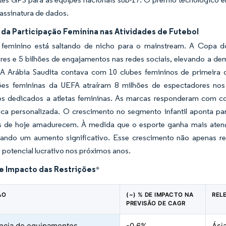
 assinatura de dados.
da Participação Feminina nas Atividades de Futebol
 feminino está saltando de nicho para o mainstream. A Copa d
res e 5 bilhões de engajamentos nas redes sociais, elevando a de
 A Arábia Saudita contava com 10 clubes femininos de primeira d
es femininas da UEFA atraíram 8 milhões de espectadores nos 
s dedicados a atletas femininas. As marcas responderam com cont
ca personalizada. O crescimento no segmento infantil aponta pa
 de hoje amadurecem. À medida que o esporte ganha mais atenção
ando um aumento significativo. Esse crescimento não apenas r
 potencial lucrativo nos próximos anos.
de Impacto das Restrições
*
ÃO
(~) % DE IMPACTO NA
REL
PREVISÃO DE CAGR
ncia de equipamentos
-0.6%
Ásia