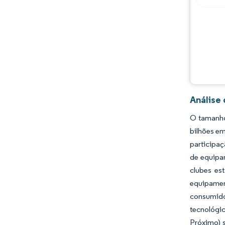
Desenvolvimentos da indústria
Análise
O tamanho
bilhões em
participaç
de equipa
clubes es
equipamen
consumidor
tecnológi
Próximo) 