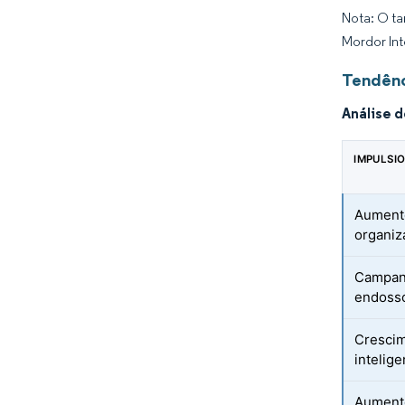
Nota: O ta
Mordor Int
Tendênc
Análise 
IMPULSI
Aumento
organiz
Campanh
endosso
Crescim
intelige
Aumento