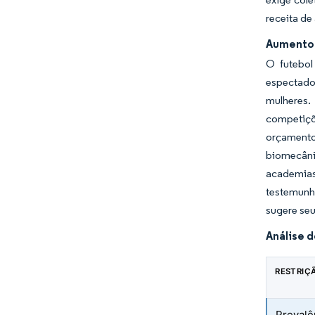
receita de
Aumento 
O futebol
espectado
mulheres.
competiçõ
orçamento
biomecâni
academias
testemunh
sugere seu
Análise 
RESTRIÇ
Prevalê