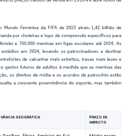
o Mundo Feminina da FIFA de 2023 atraiu 1,42 bilhão de
manda por chuteiras e tops de compressão específicos para
ivisão e 700.000 meninas em ligas escolares até 2024. As
estádios em 2024, levando os patrocinadores a destinar
rafortes de calcanhar mais estreitos, travas mais leves e
ra gastos futuros de adultos à medida que as meninas das
, os direitos de mídia e os acordos de patrocínio estão
essalta a crescente proeminência do esporte, mas também
EVÂNCIA GEOGRÁFICA
PRAZO DE
IMPACTO
-Pacífico, África, América do Sul
Médio prazo