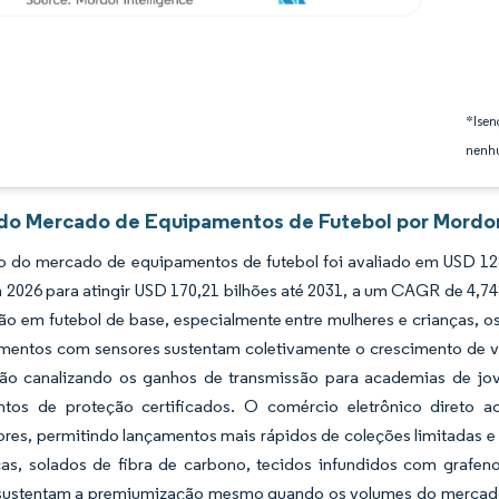
*Isen
nenhu
 do Mercado de Equipamentos de Futebol por Mordor
 do mercado de equipamentos de futebol foi avaliado em USD 128
 2026 para atingir USD 170,21 bilhões até 2031, a um CAGR de 4,7
ão em futebol de base, especialmente entre mulheres e crianças, o
mentos com sensores sustentam coletivamente o crescimento de v
tão canalizando os ganhos de transmissão para academias de jov
tos de proteção certificados. O comércio eletrônico direto a
es, permitindo lançamentos mais rápidos de coleções limitadas e 
cas, solados de fibra de carbono, tecidos infundidos com gra
sustentam a premiumização mesmo quando os volumes do mercado