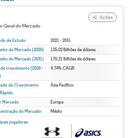
Ações
o Geral do Mercado
odo de Estudo
2021 - 2031
nho do Mercado (2026)
135.02 Bilhões de dólares
nho do Mercado (2031)
170.21 Bilhões de dólares
 de crescimento (2026 -
4.74% CAGR
)
ado de Crescimento
Ásia-Pacífico
ão conforme CC BY 4.0.
 Rápido
r Mercado
Europa
entração do Mercado
Médio
m © Mordor Intelligence. O reuso requer atribuição conforme CC BY 4.0.
cipais jogadores