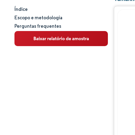
Índice
Tamanho e participação de mercado
Escopo e metodologia
Perguntas frequentes
Análise de mercado
Tendências e insights
Análise de segmentos
Análise geográfica
Panorama regulatório
Panorama competitivo
Principais jogadores
Oportunidades e perspectivas