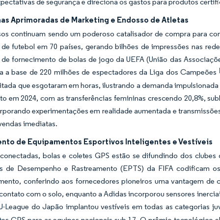
xpectativas de segurança e direciona os gastos para produtos certif
s Aprimoradas de Marketing e Endosso de Atletas
os continuam sendo um poderoso catalisador de compra para cons
de futebol em 70 países, gerando bilhões de impressões nas redes
s de fornecimento de bolas de jogo da UEFA (União das Associaçõe
a a base de 220 milhões de espectadores da Liga dos Campeões
itada que esgotaram em horas, ilustrando a demanda impulsionada p
o em 2024, com as transferências femininas crescendo 20,8%, subl
orporando experimentações em realidade aumentada e transmissões
vendas imediatas.
nto de Equipamentos Esportivos Inteligentes e Vestíveis
 conectadas, bolas e coletes GPS estão se difundindo dos clubes
os de Desempenho e Rastreamento (EPTS) da FIFA codificam os 
mento, conferindo aos fornecedores pioneiros uma vantagem de co
ontato com o solo, enquanto a Adidas incorporou sensores inerciai
 J-League do Japão implantou vestíveis em todas as categorias ju
etes GPS para as equipes nacionais sub-17. O prêmio tecnológico 