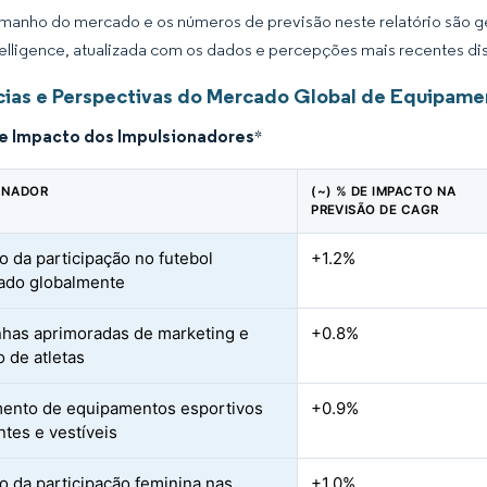
manho do mercado e os números de previsão neste relatório são ge
elligence, atualizada com os dados e percepções mais recentes di
ias e Perspectivas do Mercado Global de Equipame
de Impacto dos Impulsionadores
*
ONADOR
(~) % DE IMPACTO NA
PREVISÃO DE CAGR
 da participação no futebol
+1.2%
ado globalmente
as aprimoradas de marketing e
+0.8%
 de atletas
ento de equipamentos esportivos
+0.9%
ntes e vestíveis
 da participação feminina nas
+1.0%