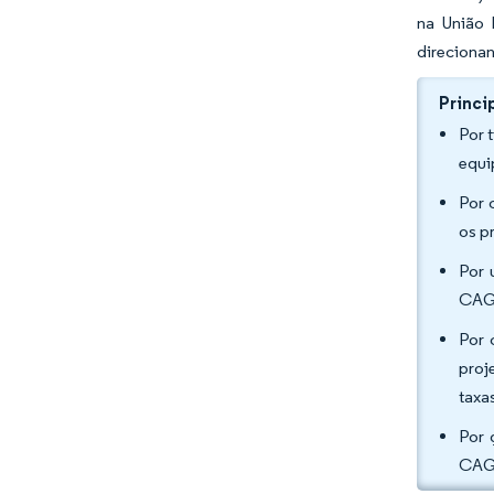
na União 
direciona
Princi
Por 
equi
Por 
os p
Por 
CAGR
Por 
proj
taxa
Por 
CAGR