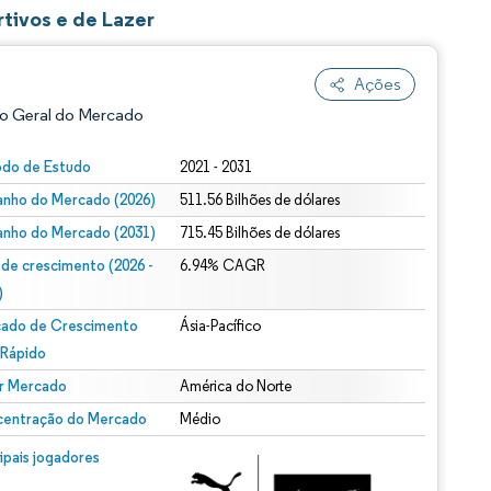
tivos e de Lazer
Ações
o Geral do Mercado
odo de Estudo
2021 - 2031
nho do Mercado (2026)
511.56 Bilhões de dólares
nho do Mercado (2031)
715.45 Bilhões de dólares
 de crescimento (2026 -
6.94% CAGR
)
ado de Crescimento
Ásia-Pacífico
ão conforme CC BY 4.0.
 Rápido
r Mercado
América do Norte
entração do Mercado
Médio
m © Mordor Intelligence. O reuso requer atribuição conforme CC BY 4.0.
cipais jogadores