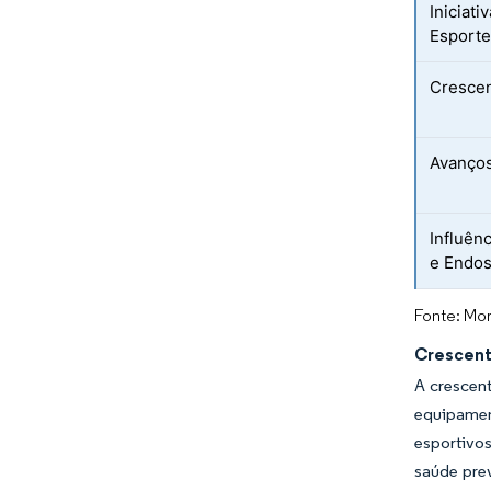
Iniciat
Esport
Crescen
Avanço
Influên
e Endos
Fonte: Mor
Crescent
A crescen
equipamen
esportivos
saúde prev