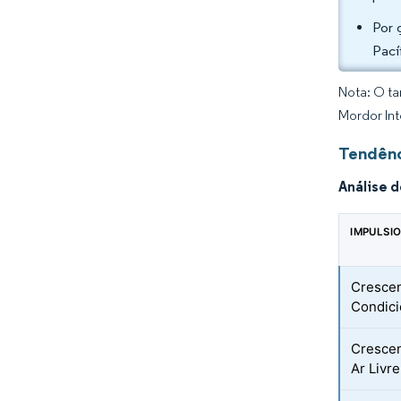
Por 
Pací
Nota: O ta
Mordor Int
Tendênc
Análise 
IMPULSI
Crescen
Condici
Crescen
Ar Livr