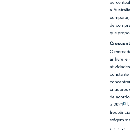
percentual
a Austrál
comparaç
de compra
que propor
Crescent
O mercado 
ar livre 
atividade
constante
concentra
criadores
de acordo 
[2]
e 2024
.
frequênci
exigem ma