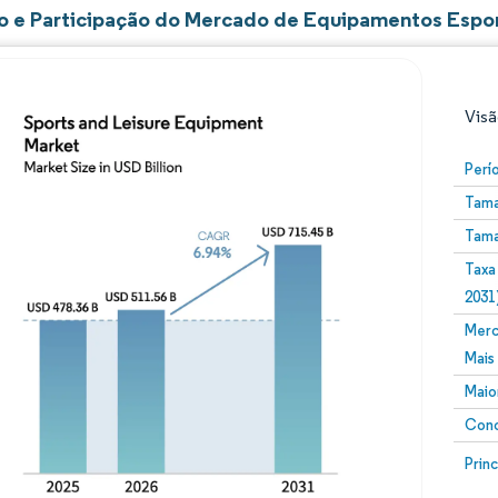
 e Participação do Mercado de Equipamentos Espor
Visã
Perí
Tama
Tama
Taxa
2031
Merc
Imagem © Mordor Intelligence. O reuso requer atribuiç
Mais
Maio
Conc
Image
Prin