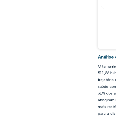
Oportunidades e perspectivas
Desenvolvimentos da indústria
Análise
O tamanho
511,56 bi
trajetóri
saúde com
31% dos a
atingiram
mais rest
para a di