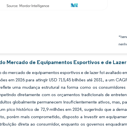
*Isen
nenhu
 do Mercado de Equipamentos Esportivos e de Lazer 
 do mercado de equipamentos esportivos e de lazer foi avaliado e
lhões em 2026 para atingir USD 715,45 bilhões até 2031, a um CAG
a reflete uma mudança estrutural na forma como os consumidores
petindo diretamente com os orçamentos tradicionais de entret
dultos globalmente permanecem insuficientemente ativos, mas, p
 um pico histórico de 72,9 milhões em 2024, sugerindo que a de
rito, porém mais comprometido, disposto a investir em equipamen
stribuição direta ao consumidor, enquanto os governos enquadram