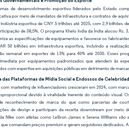
vas Governamentais e Promoção do Esporte
amas de desenvolvimento esportivo liderados pelo Estado co
tiva por meio de mandatos de infraestrutura e contratos de aquis
ndústria esportiva de CNY 5 trilhões até 2025, com 2,9 bilhões de
rticipação de 38,5%. O programa Khelo India da Índia alocou Rs. 3
niza as especificações de equipamentos e favorece os fabricant
AR 50 bilhões em infraestrutura esportiva, incluindo a reali
ção semanal em esportes de 13% para 40% até 2030. Esses pro
mediata por equipamentos padronizados que atendem às espec
dos com expertise em aquisições públicas em detrimento de marcas
ia das Plataformas de Mídia Social e Endossos de Celebrida
 com marketing de influenciadores cresceram em 2024, com marca
esproporcional devido à viralidade inerente do conteúdo visual
 de reconhecimento de marca do que como parcerias de cocri
ações de design e participam da receita downstream por meio de
 da Nike com atletas como LeBron James e Serena Williams vão al
s que comandam preços premium e geram seguidores dedicados. A 