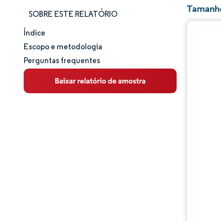
Tamanho
SOBRE ESTE RELATÓRIO
Índice
Tamanho e participação de mercado
Escopo e metodologia
Perguntas frequentes
Análise de mercado
Tendências e insights
Análise de segmentos
Análise geográfica
Panorama regulatório
Panorama competitivo
Principais jogadores