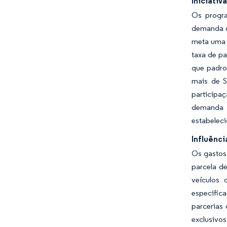
Iniciati
Os progr
demanda ca
meta uma i
taxa de pa
que padro
mais de S
participa
demanda i
estabeleci
Influênc
Os gastos
parcela d
veículos
especific
parcerias
exclusivo