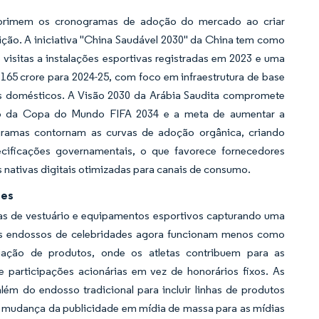
mprimem os cronogramas de adoção do mercado ao criar
ição. A iniciativa "China Saudável 2030" da China tem como
 visitas a instalações esportivas registradas em 2023 e uma
.165 crore para 2024-25, com foco em infraestrutura de base
es domésticos. A Visão 2030 da Arábia Saudita compromete
zação da Copa do Mundo FIFA 2034 e a meta de aumentar a
gramas contornam as curvas de adoção orgânica, criando
ificações governamentais, o que favorece fornecedores
 nativas digitais otimizadas para canais de consumo.
des
s de vestuário e equipamentos esportivos capturando uma
. Os endossos de celebridades agora funcionam menos como
ação de produtos, onde os atletas contribuem para as
 participações acionárias em vez de honorários fixos. As
ém do endosso tradicional para incluir linhas de produtos
mudança da publicidade em mídia de massa para as mídias