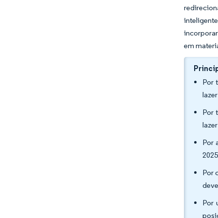
redirecio
inteligent
incorporar
em materia
Princi
Por 
laze
Por 
laze
Por 
2025
Por 
deve
Por 
posi