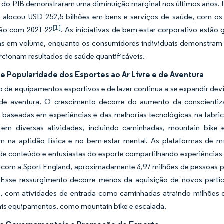
 do PIB demonstraram uma diminuição marginal nos últimos anos. D
ia alocou USD 252,5 bilhões em bens e serviços de saúde, com o
[1]
ão com 2021-22
. As iniciativas de bem-estar corporativo estã
s em volume, enquanto os consumidores individuais demonstram
cionam resultados de saúde quantificáveis.
e Popularidade dos Esportes ao Ar Livre e de Aventura
de equipamentos esportivos e de lazer continua a se expandir dev
e de aventura. O crescimento decorre do aumento da conscientiz
s baseadas em experiências e das melhorias tecnológicas na fab
 em diversas atividades, incluindo caminhadas, mountain bike
m na aptidão física e no bem-estar mental. As plataformas de 
 de conteúdo e entusiastas do esporte compartilhando experiência
com a Sport England, aproximadamente 3,97 milhões de pessoas par
 Esse ressurgimento decorre menos da aquisição de novos parti
a, com atividades de entrada como caminhadas atraindo milhões d
is equipamentos, como mountain bike e escalada.