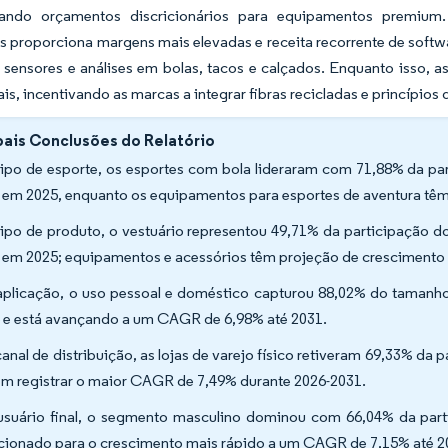
nando orçamentos discricionários para equipamentos premium
es proporciona margens mais elevadas e receita recorrente de softw
 sensores e análises em bolas, tacos e calçados. Enquanto isso, 
is, incentivando as marcas a integrar fibras recicladas e princípios d
pais Conclusões do Relatório
tipo de esporte, os esportes com bola lideraram com 71,88% da p
r em 2025, enquanto os equipamentos para esportes de aventura tê
tipo de produto, o vestuário representou 49,71% da participação
r em 2025; equipamentos e acessórios têm projeção de cresciment
aplicação, o uso pessoal e doméstico capturou 88,02% do tamanh
 e está avançando a um CAGR de 6,98% até 2031.
canal de distribuição, as lojas de varejo físico retiveram 69,33% da 
m registrar o maior CAGR de 7,49% durante 2026-2031.
usuário final, o segmento masculino dominou com 66,04% da part
cionado para o crescimento mais rápido a um CAGR de 7,15% até 2