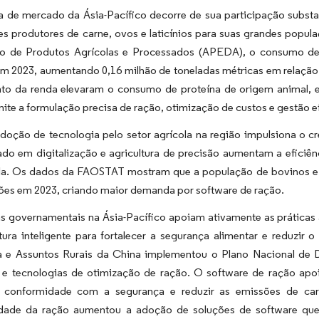
a de mercado da Ásia-Pacífico decorre de sua participação substan
es produtores de carne, ovos e laticínios para suas grandes pop
o de Produtos Agrícolas e Processados (APEDA), o consumo de c
m 2023, aumentando 0,16 milhão de toneladas métricas em relação 
to da renda elevaram o consumo de proteína de origem animal, 
ite a formulação precisa de ração, otimização de custos e gestão e
adoção de tecnologia pelo setor agrícola na região impulsiona o
ado em digitalização e agricultura de precisão aumentam a eficiê
ala. Os dados da FAOSTAT mostram que a população de bovinos e 
hões em 2023, criando maior demanda por software de ração.
cas governamentais na Ásia-Pacífico apoiam ativamente as prática
tura inteligente para fortalecer a segurança alimentar e reduzir
ra e Assuntos Rurais da China implementou o Plano Nacional de D
e tecnologias de otimização de ração. O software de ração apoia
a conformidade com a segurança e reduzir as emissões de car
lidade da ração aumentou a adoção de soluções de software q