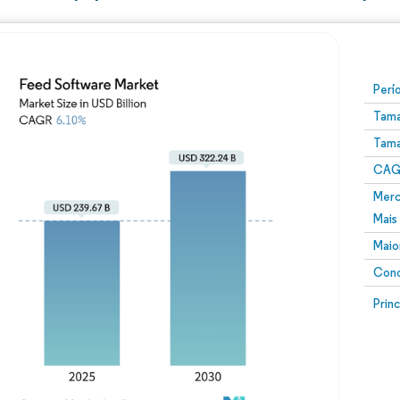
Perí
Tama
Tama
CAGR
Merc
Mais
Maio
Conc
Prin