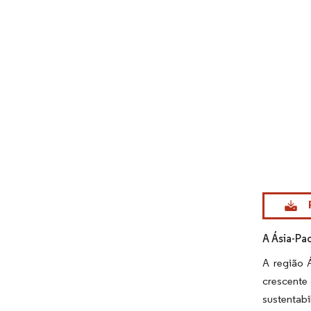
Imagem © Mo
A Ásia-Pa
A região 
crescente 
sustentabi