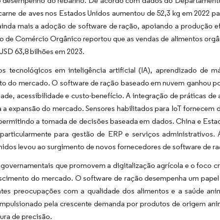
o desempenho do rebanho. De acordo com dados do Departamento 
carne de aves nos Estados Unidos aumentou de 52,3 kg em 2022 para
inda mais a adoção de software de ração, apoiando a produção ef
o de Comércio Orgânico reportou que as vendas de alimentos orgâ
USD 63,8 bilhões em 2023.
s tecnológicos em inteligência artificial (IA), aprendizado d
to do mercado. O software de ração baseado em nuvem ganhou pop
dade, acessibilidade e custo-benefício. A integração de práticas de 
ia a expansão do mercado. Sensores habilitados para IoT fornecem
 permitindo a tomada de decisões baseada em dados. China e Esta
 particularmente para gestão de ERP e serviços administrativos.
idos levou ao surgimento de novos fornecedores de software de raç
s governamentais que promovem a digitalização agrícola e o foco c
escimento do mercado. O software de ração desempenha um papel e
ntes preocupações com a qualidade dos alimentos e a saúde anim
 impulsionado pela crescente demanda por produtos de origem ani
tura de precisão.