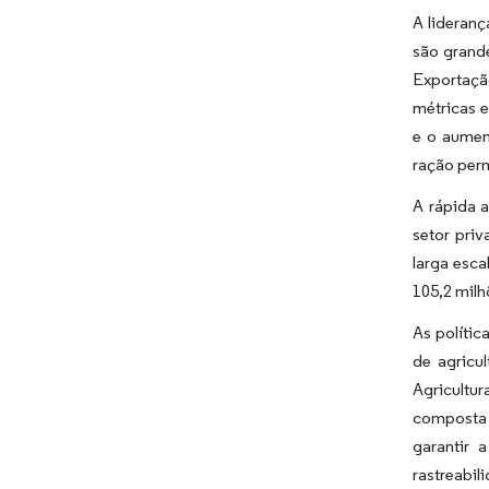
A lideranç
são grand
Exportaçã
métricas e
e o aumen
ração perm
A rápida 
setor priv
larga esc
105,2 mil
As políti
de agricul
Agricultu
composta 
garantir 
rastreabi