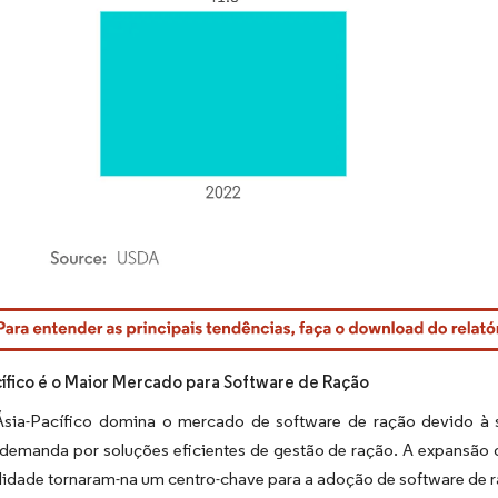
rdor Intelligence. O reuso requer atribuição conforme CC BY 4.0.
cífico é o Maior Mercado para Software de Ração
Ásia-Pacífico domina o mercado de software de ração devido à s
demanda por soluções eficientes de gestão de ração. A expansão d
lidade tornaram-na um centro-chave para a adoção de software de 