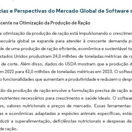
ias e Perspectivas do Mercado Global de Software 
cente na Otimização da Produção de Ração
na otimização da produção de ração está impulsionando o crescime
 pecuária global se expande para atender à crescente demanda po
e de uma produção de ração eficiente, econômica e sustentável to
stados Unidos produziram 24,0 milhões de toneladas métricas de ra
 de corte. Além disso, dados do USDA mostram que a produção d
m 2022 para 43,0 milhões de toneladas métricas em 2023. O software
o funcionalidades que aumentam a produtividade e reduzem o desp
ção da produção de ração envolve a formulação precisa de ração 
nutrientes necessários para crescimento e saúde ideais. O softwar
tes, valores nutricionais e preços de mercado. Essas ferramenta
das e econômicas adaptadas a espécies animais específicas, est
duzir a superalimentação, deficiências nutricionais e despesas de
de ração.