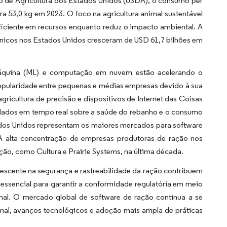
de Agricultura dos Estados Unidos (USDA), o consumo per
 53,0 kg em 2023. O foco na agricultura animal sustentável
iciente em recursos enquanto reduz o impacto ambiental. A
nicos nos Estados Unidos cresceram de USD 61,7 bilhões em
e máquina (ML) e computação em nuvem estão acelerando o
ularidade entre pequenas e médias empresas devido à sua
agricultura de precisão e dispositivos de Internet das Coisas
 dados em tempo real sobre a saúde do rebanho e o consumo
dos Unidos representam os maiores mercados para software
 A alta concentração de empresas produtoras de ração nos
ão, como Cultura e Prairie Systems, na última década.
rescente na segurança e rastreabilidade da ração contribuem
ssencial para garantir a conformidade regulatória em meio
al. O mercado global de software de ração continua a se
mal, avanços tecnológicos e adoção mais ampla de práticas