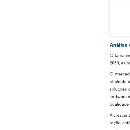
Análise
O tamanho
2030, a u
O mercado
eficiente
soluções 
software 
qualidade 
A crescent
ração est