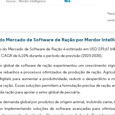
Imagem © Mordor Intelligence. O reuso requer atribuição conforme CC BY 4.0.
*Isen
nenhu
 do Mercado de Software de Ração por Mordor Intell
 do Mercado de Software de Ração é estimado em USD 239,67 bilhõ
m CAGR de 6,10% durante o período de previsão (2025-2030).
 global de software de ração experimentou um crescimento signi
 de rebanhos e processos otimizados de produção de ração. Agricu
digitais para aumentar a produtividade, reduzir o desperdício e 
de ração. Essas soluções permitem a formulação precisa de ração 
da ração para apoiar o setor global de pecuária.
e demanda global por produtos de origem animal, incluindo carne, l
ão implementando soluções de software avançadas para otimizar 