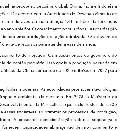
cial na produção pecuária global. China, Índia e Indonésia
ulações. De acordo com a Autoridade de Desenvolvimento de
arne de aves da Índia atingiu 4,41 milhões de toneladas
ao ano anterior. O crescimento populacional, a urbanização
exigindo uma produção de ração otimizada. O software de
ficiente de recursos para atender a essa demanda.
 crescimento do mercado. Os investimentos do governo e do
ncia da gestão pecuária. Isso apoia a produção pecuária em
búfalos da China aumentou de 102,3 milhões em 2022 para
s agrícolas modernas. As autoridades promovem tecnologias
 o impacto ambiental da pecuária. Em 2023, o Ministério da
esenvolvimento da Maricultura, que inclui testes de ração
 essas iniciativas ao otimizar os processos de produção,
bono. A crescente conscientização sobre a segurança e
ue fornecem capacidades abrangentes de monitoramento e