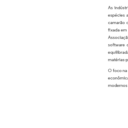
As indústr
espécies 
camarão d
fixada em
Associaçã
software 
equilibra
matérias-p
O foco na
econômicas
modernos f