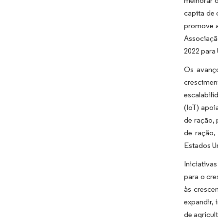
melhorar 
capita de 
promove a
Associaçã
2022 para 
Os avanço
crescimen
escalabili
(IoT) apo
de ração,
de ração,
Estados Un
Iniciativa
para o cr
às cresce
expandir,
de agricul