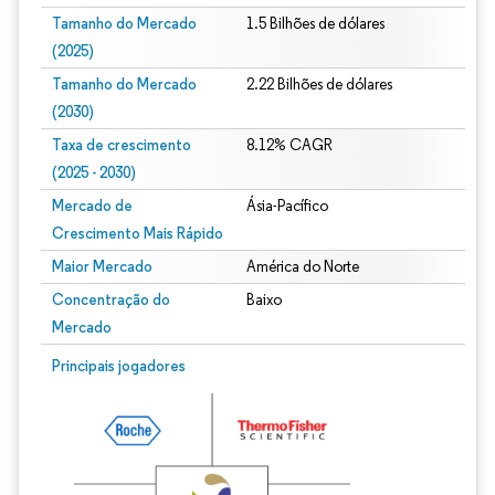
Tamanho do Mercado
1.5 Bilhões de dólares
(2025)
Tamanho do Mercado
2.22 Bilhões de dólares
(2030)
Taxa de crescimento
8.12% CAGR
(2025 - 2030)
Mercado de
Ásia-Pacífico
Crescimento Mais Rápido
Maior Mercado
América do Norte
Concentração do
Baixo
Mercado
Imagem © Mordor Intelligence. O reuso requer atribuição conforme CC BY 4.0.
Principais jogadores