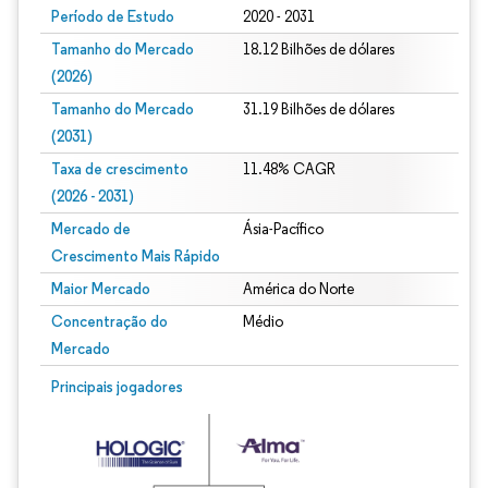
Período de Estudo
2020 - 2031
Tamanho do Mercado
18.12 Bilhões de dólares
(2026)
Tamanho do Mercado
31.19 Bilhões de dólares
(2031)
Taxa de crescimento
11.48% CAGR
(2026 - 2031)
Mercado de
Ásia-Pacífico
Crescimento Mais Rápido
Maior Mercado
América do Norte
Concentração do
Médio
Mercado
Imagem © Mordor Intelligence. O reuso requer atribuição conforme CC BY 4.0.
Principais jogadores