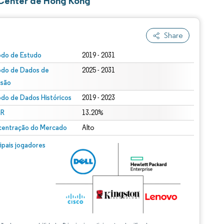
 Center de Hong Kong
Share
odo de Estudo
2019 - 2031
odo de Dados de
2025 - 2031
isão
odo de Dados Históricos
2019 - 2023
R
13.20%
entração do Mercado
Alto
cipais jogadores