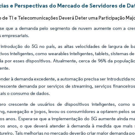
ias e Perspectivas do Mercado de Servidores de D
de TI e Telecomunicações Deverá Deter uma Participação Majo
-se que a demanda pelo segmento de nuvem aumente com a cresce
s empresariais.
ntrodução do 5G no país, as altas velocidades de largura de ba
tivos inteligentes, como wearables inteligentes, tablets, sistemas de
 por esses dispositivos. Atualmente, cerca de 96% da população
ente.
ender à demanda excedente, a automação precisa ser introduzida no
rescente demanda por serviços de streaming, serviços financeiros 
ais o consumo de dados.
o crescente de usuários de dispositivos inteligentes, como s
ng, navegação e jogos, levou os consumidores a optarem pelos s
os anos. Espera-se que a implementação do 5G aumente ainda ma
dos anos, o que deverá atender à demanda à medida que mais
ureiro. Tais melhorias no mercado deverão criar maior demanda por