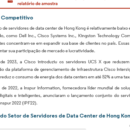
 Competitivo
de servidores de data center de Hong Kong é relativamente baixo 
o, como Dell Inc., Cisco Systems Inc., Kingston Technology Compa
tes concentram-se em expandir sua base de clientes no país. Essas
tar sua participação de mercado e lucratividade.
e 2023, a Cisco introduziu os servidores UCS X que reduzem
o da plataforma de gerenciamento de infraestrutura Cisco Inters
 reduz o consumo de energia dos data centers em até 52% a uma tax
de 2022, a Inspur Information, fornecedora líder mundial de solu
digitais e inteligentes, anunciaram o lançamento conjunto do se
Inspur 2022 (IPF22).
 do Setor de Servidores de Data Center de Hong Ko