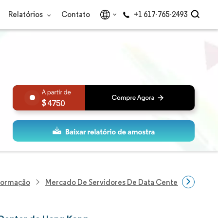
Relatórios
Contato
+1 617-765-2493
4750
nformação
Mercado De Servidores De Data Center De Hong 