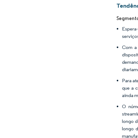
Tendênc
Segmento 
Espera
serviço
Com a i
disposi
demanda
diariam
Para at
que a c
ainda m
O númer
streami
longo d
longo 
manufat