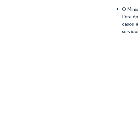
O Minis
fibra ó
casos a
servido