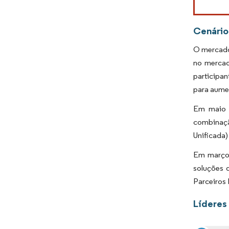
Cenário
O mercado 
no mercad
participan
para aumen
Em maio d
combinaçã
Unificada)
Em março 
soluções 
Parceiros 
Líderes