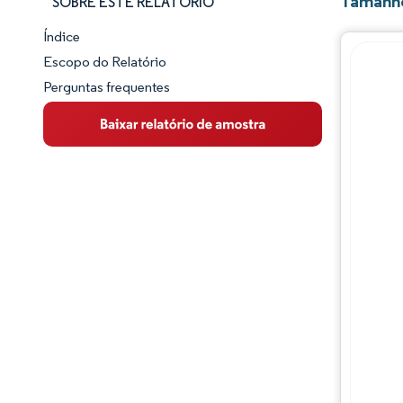
Tamanho
SOBRE ESTE RELATÓRIO
Índice
Panorama do Mercado
Escopo do Relatório
Perguntas frequentes
Visão Geral do Mercado
Principais Tendências de Mercado
Panorama competitivo
Desenvolvimentos da indústria