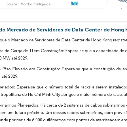
*Isen
nenhu
Imagem © Mordor Intelligence. O reuso requer atribuição conforme CC BY 4.0.
 do Mercado de Servidores de Data Center de Hong K
 que o Mercado de Servidores de Data Center de Hong Kong registr
e de Carga de TI em Construção: Espera-se que a capacidade de c
00 MW até 2029.
 Piso Elevado em Construção: Espera-se que a construção de áre
 até 2029.
ejados: Espera-se que o número total de racks a serem instalados
ropolitana de Ho Chi Minh City abrigue o maior número de racks at
marinos Planejados: Há cerca de 2 sistemas de cabos submarinos 
s em um futuro próximo. Um desses cabos submarinos, com previsã
tende por mais de 6.000 quilômetros com pontos de aterrissagem e