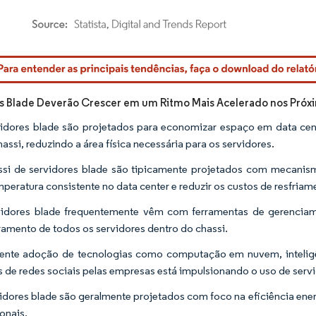
rdor Intelligence. O reuso requer atribuição conforme CC BY 4.0.
s Blade Deverão Crescer em um Ritmo Mais Acelerado nos Próx
idores blade são projetados para economizar espaço em data cen
assi, reduzindo a área física necessária para os servidores.
si de servidores blade são tipicamente projetados com mecanism
peratura consistente no data center e reduzir os custos de resfriam
idores blade frequentemente vêm com ferramentas de gerenciame
amento de todos os servidores dentro do chassi.
ente adoção de tecnologias como computação em nuvem, inteligência
s de redes sociais pelas empresas está impulsionando o uso de serv
idores blade são geralmente projetados com foco na eficiência ener
onais.