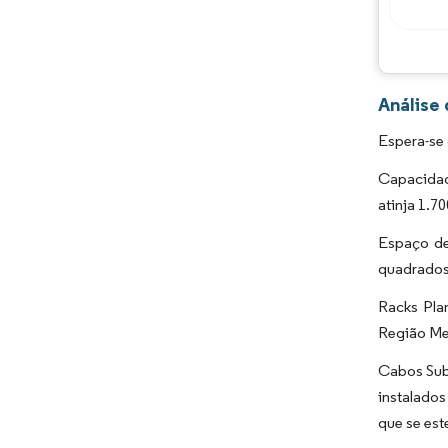
Análise
Espera-se
Capacidad
atinja 1.7
Espaço de
quadrados
Racks Plan
Região Met
Cabos Sub
instalado
que se es