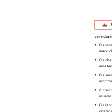
Imagem © Mo
Servidore
Os serv
único ch
Os chas
uma tem
Os serv
monitor
A cresc
usuário
Os serv
operaci