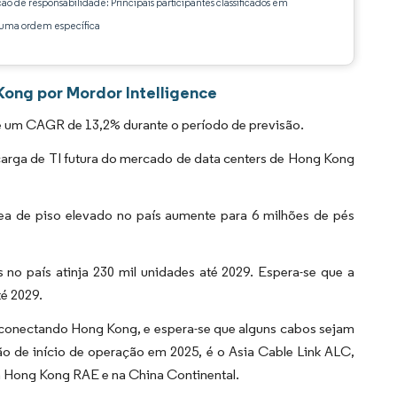
ção de responsabilidade: Principais participantes classificados em
ma ordem específica
ong por Mordor Intelligence
e um CAGR de 13,2% durante o período de previsão.
arga de TI futura do mercado de data centers de Hong Kong
a de piso elevado no país aumente para 6 milhões de pés
 no país atinja 230 mil unidades até 2029. Espera-se que a
é 2029.
conectando Hong Kong, e espera-se que alguns cabos sejam
o de início de operação em 2025, é o Asia Cable Link ALC,
m Hong Kong RAE e na China Continental.