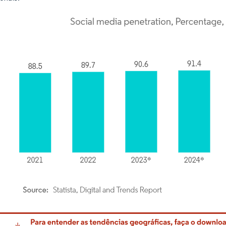
rdor Intelligence. O reuso requer atribuição conforme CC BY 4.0.