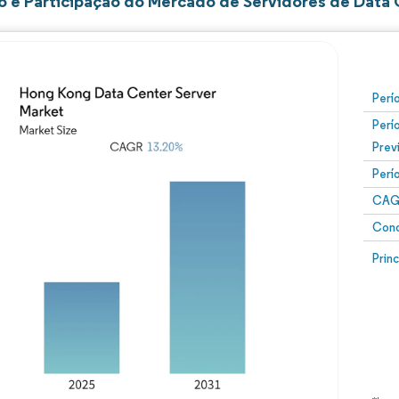
 e Participação do Mercado de Servidores de Data
Perí
Perí
Prev
Perí
CAG
Conc
Prin