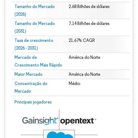
Tamanho do Mercado
2.68 Bilhões de dólares
(2026)
Tamanho do Mercado
7.14 Bilhões de dólares
(2031)
Taxa de crescimento
21.67% CAGR
(2026 - 2031)
Mercado de
América do Norte
Crescimento Mais Rápido
Maior Mercado
América do Norte
Concentração do
Médio
Mercado
Imagem © Mordor Intelligence. O reuso requer atribuição conforme CC BY 4.0.
Principais jogadores