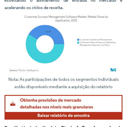
estreitando o alinhamento de entrada no mercado e
acelerando os ciclos de receita.
Nota: As participações de todos os segmentos individuais
Imagem © Mordor Intelligence. O reuso requer atribuição conforme CC BY 4.0.
estão disponíveis mediante a aquisição do relatório