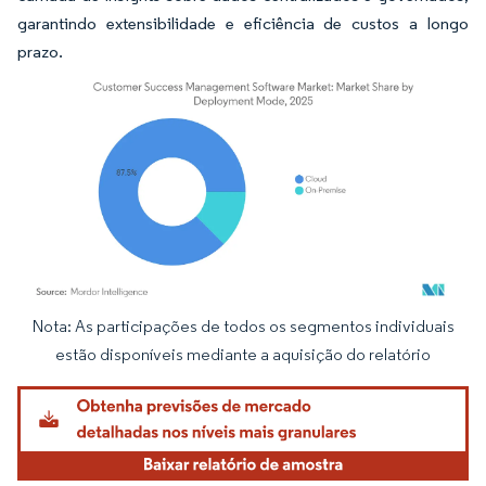
garantindo extensibilidade e eficiência de custos a longo
prazo.
Nota: As participações de todos os segmentos individuais
Imagem © Mordor Intelligence. O reuso requer atribuição conforme CC BY 4.0.
estão disponíveis mediante a aquisição do relatório