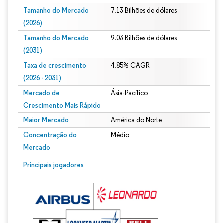
Tamanho do Mercado
7.13 Bilhões de dólares
(2026)
Tamanho do Mercado
9.03 Bilhões de dólares
(2031)
Taxa de crescimento
4.85% CAGR
(2026 - 2031)
Mercado de
Ásia-Pacífico
Crescimento Mais Rápido
Maior Mercado
América do Norte
Concentração do
Médio
Mercado
Imagem © Mordor Intelligence. O reuso requer atribuição conforme CC BY 4.0.
Principais jogadores