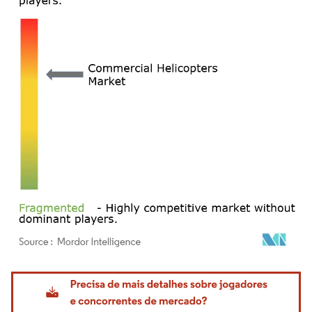
Imagem © Mordor Intelligence. O reuso requer atribuição conforme CC BY 4.0.