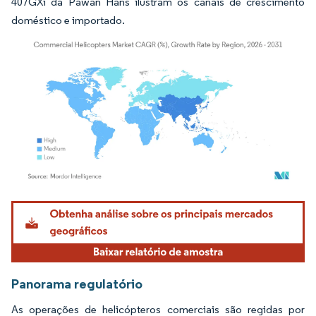
407GXi da Pawan Hans ilustram os canais de crescimento
doméstico e importado.
Imagem © Mordor Intelligence. O reuso requer atribuição conforme CC BY 4.0.
Panorama regulatório
As operações de helicópteros comerciais são regidas por