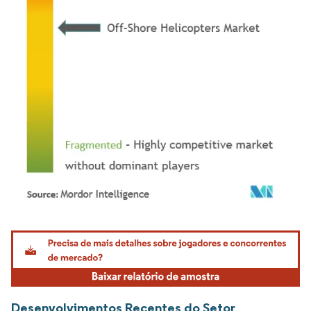
Imagem © Mordor Intelligence. O reuso requer atribuição conforme CC BY 4.0.
Desenvolvimentos Recentes do Setor