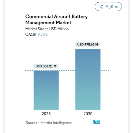
Ações
Imagem © Mordor Intelligence. O reuso req