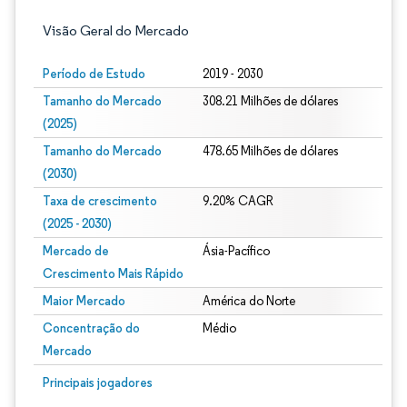
Visão Geral do Mercado
Período de Estudo
2019 - 2030
Tamanho do Mercado
308.21 Milhões de dólares
(2025)
Tamanho do Mercado
478.65 Milhões de dólares
(2030)
Taxa de crescimento
9.20% CAGR
(2025 - 2030)
Mercado de
Ásia-Pacífico
Crescimento Mais Rápido
Maior Mercado
América do Norte
Concentração do
Médio
Mercado
Imagem © Mordor Intelligence. O reuso requer atribuição conforme CC BY 4.0.
Principais jogadores