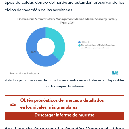
tipos de celdas dentro del hardware estándar, preservando los
ciclos de inversión de las aerolíneas.
Imagen © Mordor Intelligence. El uso requiere atribución según CC BY 4.0.
Por Tipo de Aeronave: La Aviación Comercial Lidera