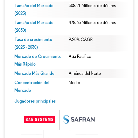
Tamaño del Mercado
308.21 Millones de dólares
(2025)
Tamaño del Mercado
478.65 Millones de dólares
(2030)
Tasa de crecimiento
9.20% CAGR
(2025 - 2030)
Mercado de Crecimiento
Asia Pacífico
Más Rápido
Mercado Más Grande
América del Norte
Concentración del
Medio
Mercado
Imagen © Mordor Intelligence. El uso requiere atribución según CC BY 4.0.
Jugadores principales