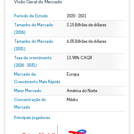
Visão Geral do Mercado
Período de Estudo
2020 - 2031
Tamanho do Mercado
3.15 Bilhões de dólares
(2026)
Tamanho do Mercado
6.05 Bilhões de dólares
(2031)
Taxa de crescimento
13.98% CAGR
(2026 - 2031)
Mercado de
Europa
Crescimento Mais Rápido
Maior Mercado
América do Norte
Concentração do
Médio
Mercado
Imagem © Mordor Intelligence. O reuso requer atribuição conforme CC BY 4.0.
Principais jogadores