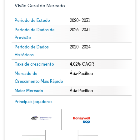
Visão Geral do Mercado
Período de Estudo
2020 - 2031
Período de Dados de
2026 - 2031
Previsão
Período de Dados
2020 - 2024
Históricos
Taxa de crescimento
4.02% CAGR
Mercado de
Ásia-Pacífico
Crescimento Mais Rápido
Maior Mercado
Ásia-Pacífico
Imagem © Mordor Intelligence. O reuso requer atribuição conforme CC BY 4.0.
Principais jogadores