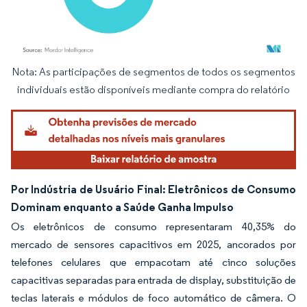
Nota: As participações de segmentos de todos os segmentos
Imagem © Mordor Intelligence. O reuso requer atribuição conforme CC BY 4.0.
individuais estão disponíveis mediante compra do relatório
Por Indústria de Usuário Final: Eletrônicos de Consumo
Dominam enquanto a Saúde Ganha Impulso
Os eletrônicos de consumo representaram 40,35% do
mercado de sensores capacitivos em 2025, ancorados por
telefones celulares que empacotam até cinco soluções
capacitivas separadas para entrada de display, substituição de
teclas laterais e módulos de foco automático de câmera. O