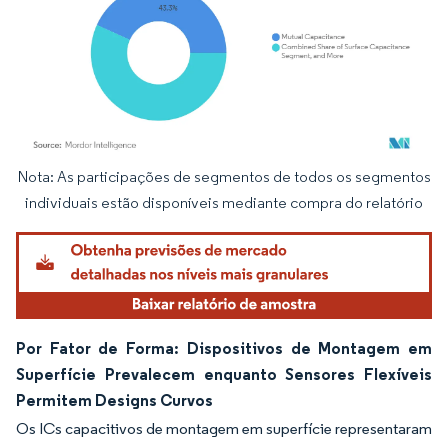
Nota: As participações de segmentos de todos os segmentos
Imagem © Mordor Intelligence. O reuso requer atribuição conforme CC BY 4.0.
individuais estão disponíveis mediante compra do relatório
Por Fator de Forma: Dispositivos de Montagem em
Superfície Prevalecem enquanto Sensores Flexíveis
Permitem Designs Curvos
Os ICs capacitivos de montagem em superfície representaram