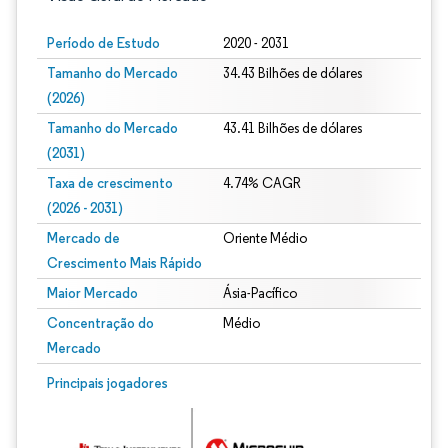
Período de Estudo
2020 - 2031
Tamanho do Mercado
34.43 Bilhões de dólares
(2026)
Tamanho do Mercado
43.41 Bilhões de dólares
(2031)
Taxa de crescimento
4.74% CAGR
(2026 - 2031)
Mercado de
Oriente Médio
Crescimento Mais Rápido
Maior Mercado
Ásia-Pacífico
Concentração do
Médio
Mercado
Imagem © Mordor Intelligence. O reuso requer atribuição conforme CC BY 4.0.
Principais jogadores