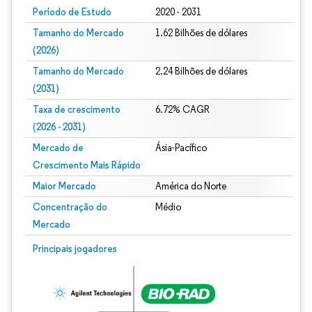
Período de Estudo
2020 - 2031
Tamanho do Mercado
1.62 Bilhões de dólares
(2026)
Tamanho do Mercado
2.24 Bilhões de dólares
(2031)
Taxa de crescimento
6.72% CAGR
(2026 - 2031)
Mercado de
Ásia-Pacífico
Crescimento Mais Rápido
Maior Mercado
América do Norte
Concentração do
Médio
Mercado
Imagem © Mordor Intelligence. O reuso requer atribuição conforme CC BY 4.0.
Principais jogadores