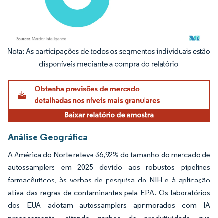
Imagem © Mordor Intelligence. O reuso requer atribuição conforme CC BY 4.0.
Análise Geográfica
A América do Norte reteve 36,92% do tamanho do mercado de
autossamplers em 2025 devido aos robustos pipelines
farmacêuticos, às verbas de pesquisa do NIH e à aplicação
ativa das regras de contaminantes pela EPA. Os laboratórios
dos EUA adotam autossamplers aprimorados com IA
precocemente, citando ganhos de produtividade que