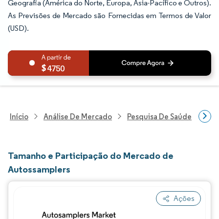
Geografia (América do Norte, Europa, Ásia-Pacífico e Outros).
As Previsões de Mercado são Fornecidas em Termos de Valor
(USD).
4750
Início
Análise De Mercado
Pesquisa De Saúde
Pes
Tamanho e Participação do Mercado de
Autossamplers
Ações