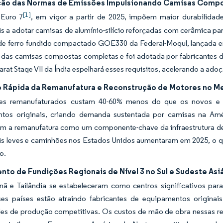
ção das Normas de Emissões Impulsionando Camisas Comp
[1]
 Euro 7
, em vigor a partir de 2025, impõem maior durabilidad
 a adotar camisas de alumínio-silício reforçadas com cerâmica para
de ferro fundido compactado GOE330 da Federal-Mogul, lançada em
o das camisas compostas completas e foi adotada por fabricantes d
rat Stage VII da Índia espelhará esses requisitos, acelerando a a
 Rápida da Remanufatura e Reconstrução de Motores no M
es remanufaturados custam 40-60% menos do que os novos e t
tos originais, criando demanda sustentada por camisas na Amé
m a remanufatura como um componente-chave da infraestrutura de
s leves e caminhões nos Estados Unidos aumentaram em 2025, o q
o.
nto de Fundições Regionais de Nível 3 no Sul e Sudeste Asi
etnã e Tailândia se estabeleceram como centros significativos pa
ses países estão atraindo fabricantes de equipamentos origina
es de produção competitivas. Os custos de mão de obra nessas 