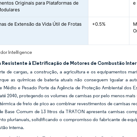
entos Originais para Plataformas de
e
Modulares
as de Extensão da Vida Útil de Frotas
+0.5%
M
O
dor Intelligence
Resistente à Eletrificação de Motores de Combustão Intern
rte de cargas, a construção, a agricultura e os equipamentos ma
orque as químicas de bateria atuais não conseguem igualar a au
de Médio e Pesado Porte da Agência de Proteção Ambiental dos E
a até 2040, protegendo os volumes de camisas por pelo menos mai
 térmica de freio de pico ao combinar revestimentos de camisas re
e Base Comum de 13 litros da TRATON apresenta camisas compost
nto plurianuais, solidificando o compromisso do fabricante de eq
tão interna.