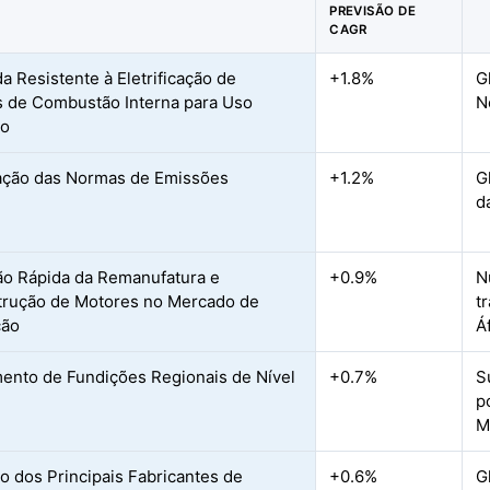
PREVISÃO DE
CAGR
 Resistente à Eletrificação de
+1.8%
G
 de Combustão Interna para Uso
N
vo
ação das Normas de Emissões
+1.2%
G
d
o Rápida da Remanufatura e
+0.9%
N
rução de Motores no Mercado de
t
ção
Á
ento de Fundições Regionais de Nível
+0.7%
S
p
M
o dos Principais Fabricantes de
+0.6%
G