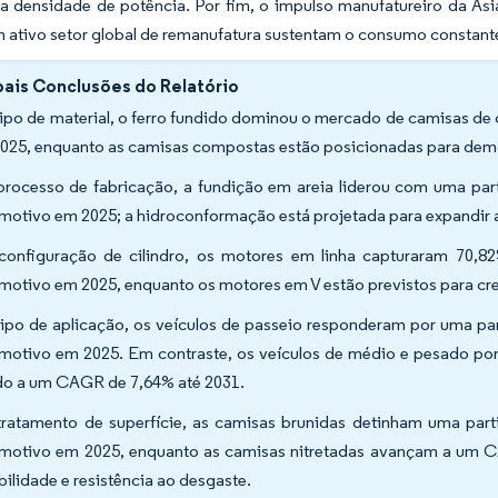
 a densidade de potência. Por fim, o impulso manufatureiro da Ás
m ativo setor global de remanufatura sustentam o consumo constante
pais Conclusões do Relatório
tipo de material, o ferro fundido dominou o mercado de camisas d
025, enquanto as camisas compostas estão posicionadas para dem
processo de fabricação, a fundição em areia liderou com uma pa
motivo em 2025; a hidroconformação está projetada para expandir
configuração de cilindro, os motores em linha capturaram 70,8
motivo em 2025, enquanto os motores em V estão previstos para cr
tipo de aplicação, os veículos de passeio responderam por uma pa
motivo em 2025. Em contraste, os veículos de médio e pesado port
do a um CAGR de 7,64% até 2031.
tratamento de superfície, as camisas brunidas detinham uma par
motivo em 2025, enquanto as camisas nitretadas avançam a um CA
bilidade e resistência ao desgaste.