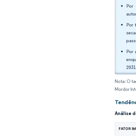
Por 
auto
Por 
seca
pass
Por 
enqu
2031
Nota: O ta
Mordor Int
Tendênc
Análise 
FATOR I