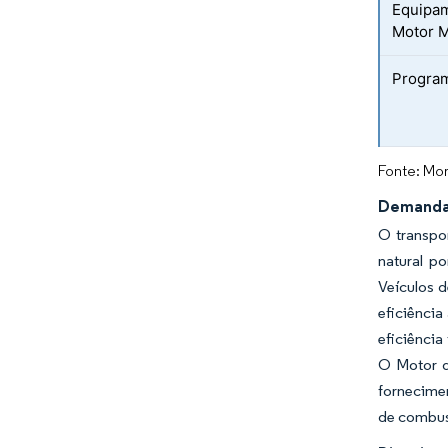
Equipam
Motor 
Program
Fonte: Mor
Demanda 
O transpo
natural p
Veículos 
eficiênci
eficiência
O Motor d
fornecime
de combus