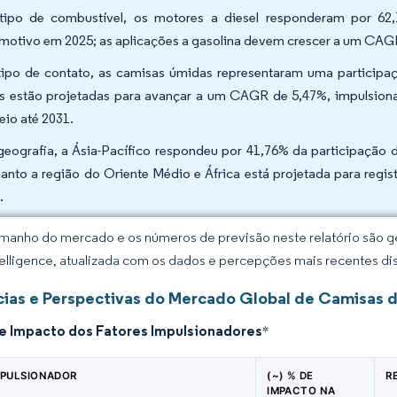
tipo de combustível, os motores a diesel responderam por 6
motivo em 2025; as aplicações a gasolina devem crescer a um CAGR
tipo de contato, as camisas úmidas representaram uma participa
s estão projetadas para avançar a um CAGR de 5,47%, impulsiona
eio até 2031.
geografia, a Ásia-Pacífico respondeu por 41,76% da participação
anto a região do Oriente Médio e África está projetada para regi
.
manho do mercado e os números de previsão neste relatório são ge
elligence, atualizada com os dados e percepções mais recentes di
ias e Perspectivas do Mercado Global de Camisas d
de Impacto dos Fatores Impulsionadores
*
MPULSIONADOR
(~) % DE
R
IMPACTO NA