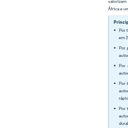
valorizam
África e u
Princi
Por 
em 2
Por 
auto
Por 
auto
Por 
auto
rápi
Por 
auto
dura