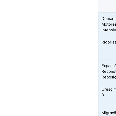
Demanda
Motores
Intensi
Rigoriz
Expansã
Reconst
Reposi
Crescim
3
Migraçã