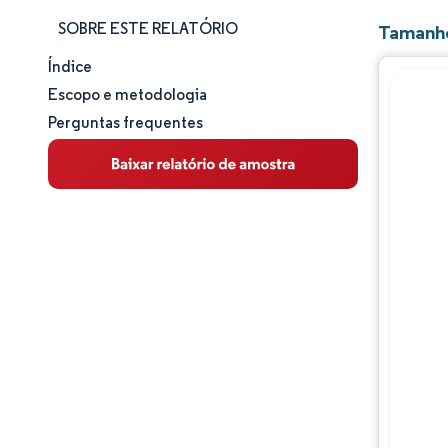
SOBRE ESTE RELATÓRIO
Tamanho
Índice
Tamanho e participação de mercado
Escopo e metodologia
Perguntas frequentes
Análise de mercado
Tendências e insights
Análise de segmentos
Análise geográfica
Panorama regulatório
Análise da cadeia de valor
Panorama competitivo