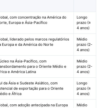
lobal, com concentração na América do
Longo
orte, Europa e Ásia-Pacífico
prazo (≥
4 anos)
lobal, liderado pelos marcos regulatórios
Médio
a Europa e da América do Norte
prazo (2-
4 anos)
úcleo na Ásia-Pacífico, com
Médio
ransbordamento para o Oriente Médio e
prazo (2-
frica e América Latina
4 anos)
ul da Ásia e Sudeste Asiático, com
Longo
otencial de exportação para o Oriente
prazo (≥
édio e África
4 anos)
lobal, com adoção antecipada na Europa
Médio