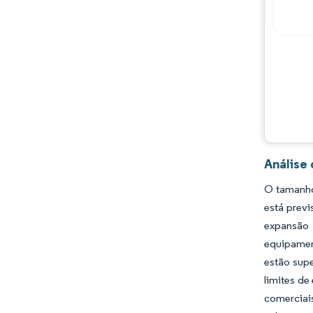
Principais jogadores
Oportunidades e perspectivas
Desenvolvimentos da indústria
Análise
O tamanho
está previ
expansão 
equipamen
estão sup
limites d
comerciai