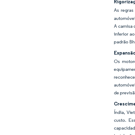
Rigoriza
As regras
automóveis
A camisa 
inferior a
padrão Bha
Expansão
Os motor
equipamen
reconhece
automóvei
de previsã
Crescime
Índia, Vi
custo. Es
capacidad