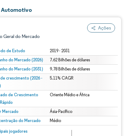
o Automotivo
Ações
o Geral do Mercado
odo de Estudo
2019 - 2031
nho do Mercado (2026)
7.62 Bilhões de dólares
nho do Mercado (2031)
9.78 Bilhões de dólares
 de crescimento (2026 -
5.11% CAGR
)
ado de Crescimento
Oriente Médio e África
ão conforme CC BY 4.0.
 Rápido
r Mercado
Ásia-Pacífico
entração do Mercado
Médio
m © Mordor Intelligence. O reuso requer atribuição conforme CC BY 4.0.
cipais jogadores