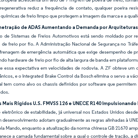
egenerativa reduz a frequência de contato, qualquer poeira residu
químicas de freio limpo que protegem a imagem da marca e a quali
netração de ADAS Aumentando a Demanda por Arquiteturas 
 de Sistemas de Freios Automotivos está sendo moldado por re
a de freio por fio. A Administração Nacional de Segurança no Trá
frenagem de emergência automática que exige desempenho de prev
do hardware de freio por fio de alta largura de banda em plataform
ete essa expectativa em velocidades de rodovia. A ZF obteve um 
nicos, e o Integrated Brake Control da Bosch elimina o servo a vá
al tem como alvo os chassis definidos por software que permitem 
ndos.
 Mais Rígidos U.S. FMVSS 126 e UNECE R140 Impulsionando
 eletrônico de estabilidade, já universal nos Estados Unidos desd
m desenvolvimento adotam gradualmente as regras alinhadas à UNEC
ela Mando, enquanto a atualização da norma chinesa GB 21670 ampl
ece a camada fundamental sobre a qual o controle de tração, a dis