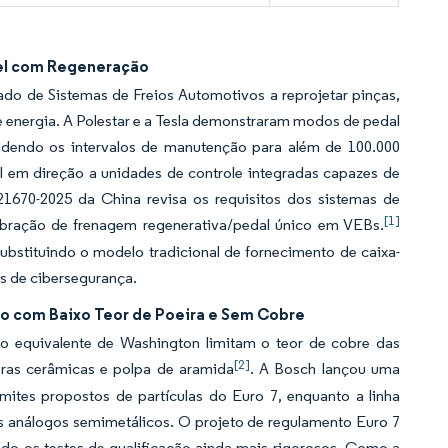
vel com Regeneração
o de Sistemas de Freios Automotivos a reprojetar pinças,
 energia. A Polestar e a Tesla demonstraram modos de pedal
ndendo os intervalos de manutenção para além de 100.000
el em direção a unidades de controle integradas capazes de
1670-2025 da China revisa os requisitos dos sistemas de
[1]
alibração de frenagem regenerativa/pedal único em VEBs.
bstituindo o modelo tradicional de fornecimento de caixa-
s de cibersegurança.
ão com Baixo Teor de Poeira e Sem Cobre
o equivalente de Washington limitam o teor de cobre das
[2]
bras cerâmicas e polpa de aramida
. A Bosch lançou uma
imites propostos de partículas do Euro 7, enquanto a linha
 análogos semimetálicos. O projeto de regulamento Euro 7
ndo os testes de qualificação ainda mais rigorosos. Como a