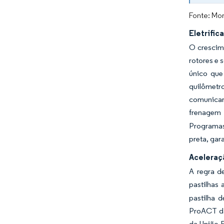
Fonte: Mor
Eletrifi
O crescim
rotores e
único que
quilômetr
comunicar
frenagem 
Programas
preta, gar
Aceleraç
A regra d
pastilhas
pastilha 
ProACT da
da União 