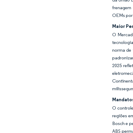
frenagem r
OEMs por 
Maior Pe
O Mercado
tecnologi
norma de 
padronizan
2025 refl
eletromecâ
Continent
milissegu
Mandatos
O controle
regiões e
Bosch e p
ABS perman