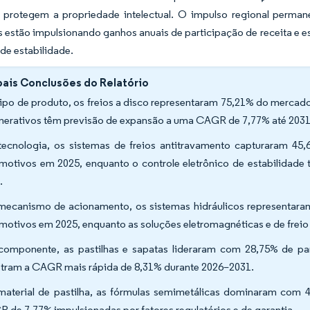
e protegem a propriedade intelectual. O impulso regional perman
s estão impulsionando ganhos anuais de participação de receita e 
 de estabilidade.
pais Conclusões do Relatório
tipo de produto, os freios a disco representaram 75,21% do mercad
nerativos têm previsão de expansão a uma CAGR de 7,77% até 2031
tecnologia, os sistemas de freios antitravamento capturaram 45
motivos em 2025, enquanto o controle eletrônico de estabilidad
.
mecanismo de acionamento, os sistemas hidráulicos representar
motivos em 2025, enquanto as soluções eletromagnéticas e de frei
componente, as pastilhas e sapatas lideraram com 28,75% de par
stram a CAGR mais rápida de 8,31% durante 2026–2031.
material de pastilha, as fórmulas semimetálicas dominaram com
 de 7,77% impulsionadas por fatores regulatórios e de garantia.