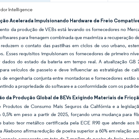
dor Intelligence
cação Acelerada Impulsionando Hardware de Freio Compatí
ento da produção de VEBs está levando os fornecedores no Mercad
 softwares para frenagem combinada que maximiza a recuperação de
 reduzem o contato das pastilhas em ciclos de uso urbano, este
os. Esses requisitos impulsionam os fornecedores de primeiro nív
 dados do estado da bateria em tempo real. A atualização GB 2
para veículos de passeio e deve influenciar as estratégias de c
 de engenharia conjunta entre montadoras e fornecedores estão su
antindo a propriedade do software e a conformidade com os padrõe
ão da Produção Global de BEVs Exigindo Materiais de Fricç
e Produtos de Consumo Mais Seguros da Califórnia e a legislaçã
 a 0,5% em peso a partir de 2025, forçando uma mudança para fi
de baixo teor metálico certificada pela ECE R90 que atende aos l
 Akebono afirma redução de poeira superior a 60% em relação aos
Europeia acrescenta um teto de 7 mg/km de poeira de freio, torna