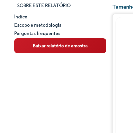
SOBRE ESTE RELATÓRIO
Tamanho
Índice
Tamanho e participação de mercado
Escopo e metodologia
Perguntas frequentes
Análise de mercado
Tendências e insights
Análise de segmentos
Análise geográfica
Panorama regulatório
Panorama competitivo
Principais jogadores