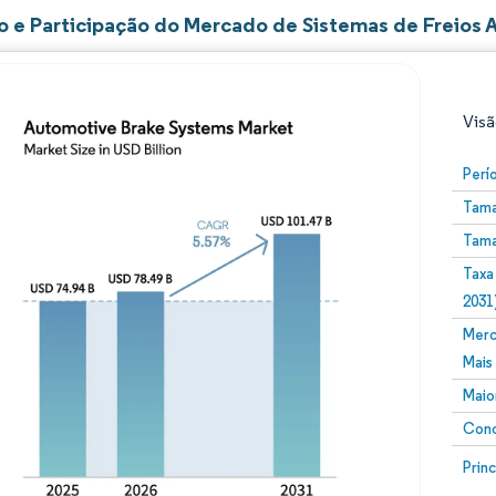
 e Participação do Mercado de Sistemas de Freios 
Visã
Perí
Tama
Tama
Taxa
2031
Merc
Imagem © Mordor Intelligence. O reuso requer atribuiç
Mais
Maio
Conc
Image
Prin