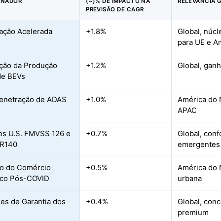
ONADOR
(~)% DE IMPACTO NA
RELEVÂNCIA 
PREVISÃO DE CAGR
icação Acelerada
+1.8%
Global, núc
para UE e A
ção da Produção
+1.2%
Global, ganh
de BEVs
enetração de ADAS
+1.0%
América do 
APAC
s U.S. FMVSS 126 e
+0.7%
Global, con
R140
emergentes
o do Comércio
+0.5%
América do 
ico Pós-COVID
urbana
es de Garantia dos
+0.4%
Global, con
premium