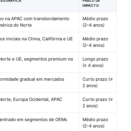
GEOGRÁFICA
PRAZO DE
IMPACTO
leo na APAC com transbordamento
Médio prazo
mérica do Norte
(2–4 anos)
os iniciais na China, Califórnia e UE
Médio prazo
(2–4 anos)
Norte e UE, segmentos premium na
Longo prazo
(≥ 4 anos)
formidade gradual em mercados
Curto prazo (≤
2 anos)
Norte, Europa Ocidental, APAC
Curto prazo (≤
2 anos)
centrado em segmentos de OEMs
Médio prazo
(2–4 anos)