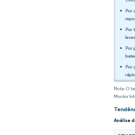
Por 
repo
Por 
leve
Por 
bate
Por 
rápi
Nota: O ta
Mordor Int
Tendênc
Análise 