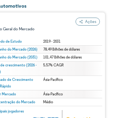
Automotivos
Ações
o Geral do Mercado
odo de Estudo
2019 - 2031
nho do Mercado (2026)
78.49 Bilhões de dólares
nho do Mercado (2031)
101.47 Bilhões de dólares
 de crescimento (2026 -
5.57% CAGR
)
ado de Crescimento
Ásia-Pacífico
ão conforme CC BY 4.0.
 Rápido
r Mercado
Ásia-Pacífico
entração do Mercado
Médio
m © Mordor Intelligence. O reuso requer atribuição conforme CC BY 4.0.
cipais jogadores