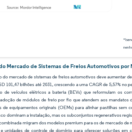
*Isen
nenhu
 do Mercado de Sistemas de Freios Automotivos por 
 do mercado de sistemas de freios automotivos deve aumentar de 
 USD 101,47 bilhões até 2031, crescendo a uma CAGR de 5,57% no 
o de veículos elétricos a bateria (BEVs) que reformulam os com
 adoção de módulos de freio por fio que atendem aos mandatos 
es de equipamentos originais (OEMs) para alinhar pastilhas sem c
isco dominam a instalação, mas os subconjuntos regenerativos regi
combinada migram dos modelos premium para os de mercado de mas
 e unidades de controle de domínio para oferecer soluções em c