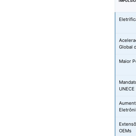
IMPULSI
Eletrif
Acelera
Global 
Maior P
Mandato
UNECE 
Aument
Eletrôn
Extensõ
OEMs