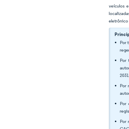
veículos 
localizada
eletrônico
Princi
Por 
rege
Por 
auto
2031
Por 
auto
Por 
regi
Por 
CAGR