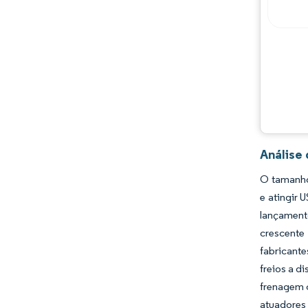
Oportunidades e perspectivas
Desenvolvimentos da indústria
Análise
O tamanho
e atingir
lançament
crescente
fabricant
freios a d
frenagem 
atuadores