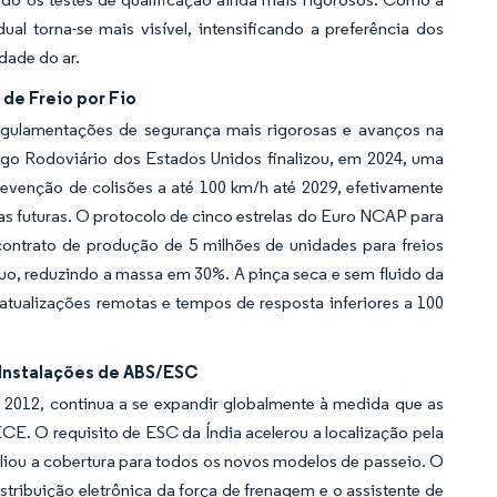
al torna-se mais visível, intensificando a preferência dos
dade do ar.
de Freio por Fio
gulamentações de segurança mais rigorosas e avanços na
fego Rodoviário dos Estados Unidos finalizou, em 2024, uma
enção de colisões a até 100 km/h até 2029, efetivamente
as futuras. O protocolo de cinco estrelas do Euro NCAP para
contrato de produção de 5 milhões de unidades para freios
cuo, reduzindo a massa em 30%. A pinça seca e sem fluido da
atualizações remotas e tempos de resposta inferiores a 100
 Instalações de ABS/ESC
e 2012, continua a se expandir globalmente à medida que as
E. O requisito de ESC da Índia acelerou a localização pela
iou a cobertura para todos os novos modelos de passeio. O
tribuição eletrônica da força de frenagem e o assistente de