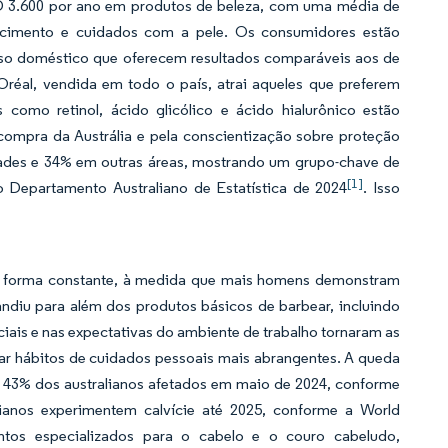
UD 3.600 por ano em produtos de beleza, com uma média de
cimento e cuidados com a pele. Os consumidores estão
so doméstico que oferecem resultados comparáveis aos de
L'Oréal, vendida em todo o país, atrai aqueles que preferem
como retinol, ácido glicólico e ácido hialurônico estão
 compra da Austrália e pela conscientização sobre proteção
ades e 34% em outras áreas, mostrando um grupo-chave de
[1]
 Departamento Australiano de Estatística de 2024
. Isso
de forma constante, à medida que mais homens demonstram
ndiu para além dos produtos básicos de barbear, incluindo
iais e nas expectativas do ambiente de trabalho tornaram as
tar hábitos de cuidados pessoais mais abrangentes. A queda
 43% dos australianos afetados em maio de 2024, conforme
ianos experimentem calvície até 2025, conforme a World
ntos especializados para o cabelo e o couro cabeludo,