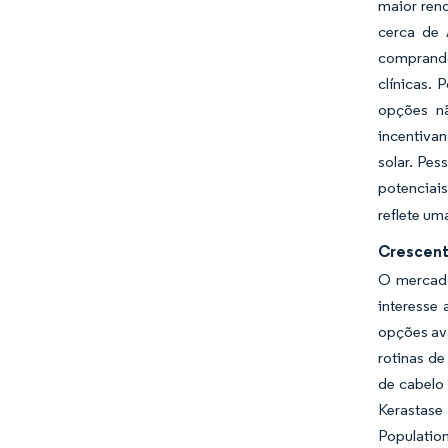
maior ren
cerca de 
comprando
clínicas. 
opções nã
incentivan
solar. Pe
potenciai
reflete um
Crescent
O mercado
interesse
opções ava
rotinas de
de cabelo
Kerastase
Populatio