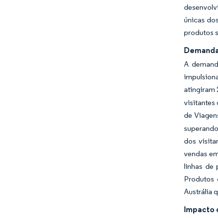
desenvolv
únicas do
produtos 
Demanda 
A demanda
impulsiona
atingiram 
visitante
de Viage
superando
dos visit
vendas em 
linhas de
Produtos 
Austrália 
Impacto d