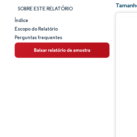
Tamanho
SOBRE ESTE RELATÓRIO
Índice
Tamanho e participação de mercado
Escopo do Relatório
Perguntas frequentes
Análise de mercado
Tendências e insights
Análise de segmentos
Análise geográfica
Panorama competitivo
Principais jogadores
Desenvolvimentos da indústria