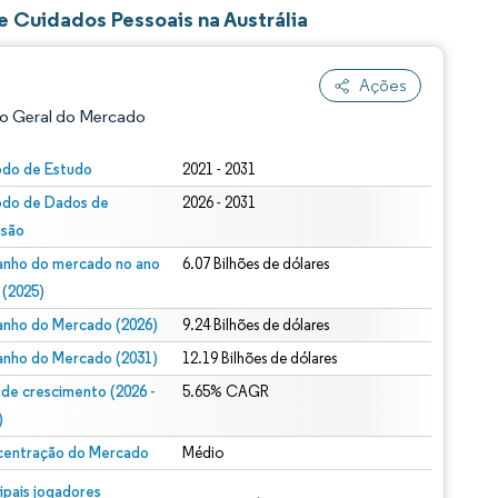
 Cuidados Pessoais na Austrália
Ações
o Geral do Mercado
odo de Estudo
2021 - 2031
odo de Dados de
2026 - 2031
isão
nho do mercado no ano
6.07 Bilhões de dólares
 (2025)
nho do Mercado (2026)
9.24 Bilhões de dólares
ão conforme CC BY 4.0.
nho do Mercado (2031)
12.19 Bilhões de dólares
 de crescimento (2026 -
5.65% CAGR
)
entração do Mercado
Médio
m © Mordor Intelligence. O reuso requer atribuição conforme CC BY 4.0.
cipais jogadores