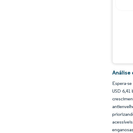
Análise
Espera-se
USD 6,41 
crescimen
antienvelh
priorizan
acessívei
enganosas