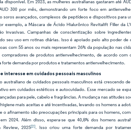
da disponível. Em 2023, as mulheres australianas gastaram até A
AUD 300 por mês, demonstrando um forte foco em antienvelhe
 soros avançados, complexos de peptídeos e dispositivos para u
Por exemplo, a Máscara de Ácido Hialurônico Revitalift Filler da 
o invasivas. Campanhas de conscientização sobre ingredientes 
do seu uso em rotinas diárias. Isso é apoiado pelo alto poder de
ssoas com 55 anos ou mais representam 26% da população nas cid
s compradores de produtos antienvelhecimento, de acordo com o
a forte demanda por produtos e tratamentos antienvelhecimento.
e interesse em cuidados pessoais masculinos
 australiano de cuidados pessoais masculinos está crescendo 
 ativo em cuidados estéticos e autocuidado. Esse mercado se expa
nçadas para pele, cabelo e fragrâncias. A mudança nas atitudes soc
 higiene mais aceitas e até incentivadas, levando os homens a ado
 e o afinamento são preocupações principais para os homens, com
 em 2024. Além disso, espera-se que 40,8% dos homens austral
[2]
n Review, 2025
. Isso criou uma forte demanda por tratame