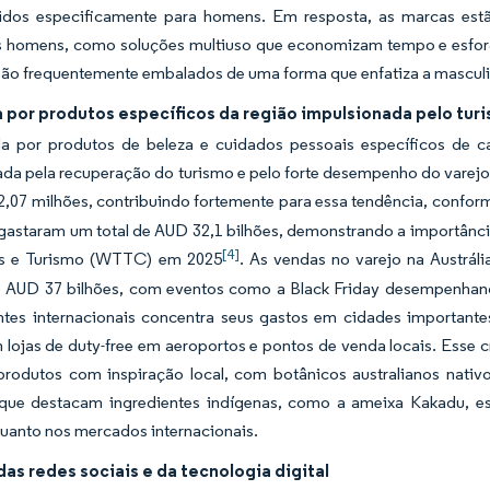
idos especificamente para homens. Em resposta, as marcas es
s homens, como soluções multiuso que economizam tempo e esforço
são frequentemente embalados de uma forma que enfatiza a masculi
por produtos específicos da região impulsionada pelo tur
 por produtos de beleza e cuidados pessoais específicos de cad
da pela recuperação do turismo e pelo forte desempenho do varejo.
2,07 milhões, contribuindo fortemente para essa tendência, confor
s gastaram um total de AUD 32,1 bilhões, demonstrando a importân
[4]
ns e Turismo (WTTC) em 2025
. As vendas no varejo na Austr
 AUD 37 bilhões, com eventos como a Black Friday desempenhan
antes internacionais concentra seus gastos em cidades importan
lojas de duty-free em aeroportos e pontos de venda locais. Esse c
 produtos com inspiração local, com botânicos australianos nati
que destacam ingredientes indígenas, como a ameixa Kakadu, es
quanto nos mercados internacionais.
as redes sociais e da tecnologia digital