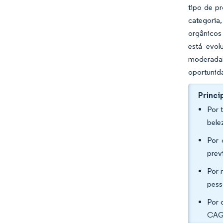
tipo de p
categoria
orgânicos
está evol
moderadam
oportunid
Princi
Por 
bele
Por 
prev
Por 
pess
Por 
CAGR