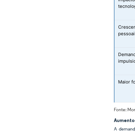
tecnolog
Crescen
pessoai
Demanda
impulsi
Maior f
Fonte: Mor
Aumento 
A demanda