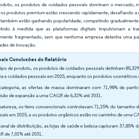
roduto, os produtos de cuidados pessoais dominam o mercado, 
, os produtos premium estão crescendo rapidamente, desafiando 
 também estão ganhando popularidade, competindo gradualmente c
uindo à medida que as plataformas digitais impulsionam a t
ente fragmentado, sem que nenhuma empresa detenha uma parti
ades de inovação.
pais Conclusões do Relatório
tipo de produto, os produtos de cuidados pessoais detinham 85,32
za e cuidados pessoais em 2025, enquanto os produtos cosmético
categoria, as ofertas de massa dominaram com 71,98% de partic
isão de expansão a uma CAGR de 6,32% até 2031.
natureza, os itens convencionais controlavam 71,25% do tamanho d
oais em 2025, e os produtos orgânicos estão no caminho de uma C
canal de distribuição, as lojas de saúde e beleza capturam 37,85% 
 de 7,02% até 2031.