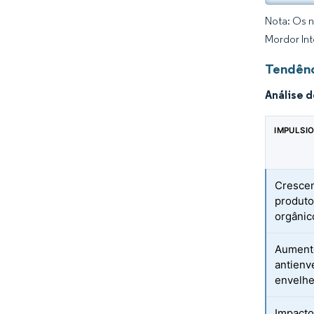
Nota: Os n
Mordor Int
Tendênc
Análise 
IMPULSI
Crescen
produto
orgânic
Aument
antienv
envelh
Impacto