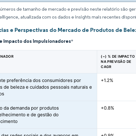
úmeros de tamanho de mercado e previsão neste relatório são gera
elligence, atualizada com os dados e insights mais recentes disponí
ias e Perspectivas do Mercado de Produtos de Belez
de Impacto dos Impulsionadores
*
ONADOR
(~) % DE IMPACTO
NA PREVISÃO DE
CAGR
te preferência dos consumidores por
+1.2%
s de beleza e cuidados pessoais naturais e
os
o da demanda por produtos
+0.8%
elhecimento e de gestão do
ecimento
 das redes sociais e dos avanços em
+0.9%