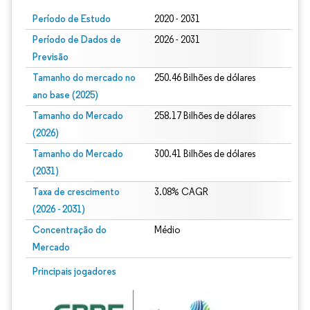
Período de Estudo
2020 - 2031
Período de Dados de
2026 - 2031
Previsão
Tamanho do mercado no
250.46 Bilhões de dólares
ano base (2025)
Tamanho do Mercado
258.17 Bilhões de dólares
(2026)
Tamanho do Mercado
300.41 Bilhões de dólares
(2031)
Taxa de crescimento
3.08% CAGR
(2026 - 2031)
Concentração do
Médio
Mercado
Imagem © Mordor Intelligence. O reuso requer atribuição conforme CC BY 4.0.
Principais jogadores