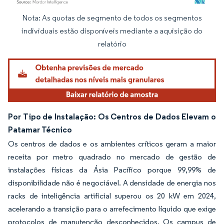
Nota: As quotas de segmento de todos os segmentos
Imagem © Mordor Intelligence. O reuso requer atribuição conforme CC BY 4.0.
individuais estão disponíveis mediante a aquisição do
relatório
Por Tipo de Instalação: Os Centros de Dados Elevam o
Patamar Técnico
Os centros de dados e os ambientes críticos geram a maior
receita por metro quadrado no mercado de gestão de
instalações físicas da Ásia Pacífico porque 99,99% de
disponibilidade não é negociável. A densidade de energia nos
racks de inteligência artificial superou os 20 kW em 2024,
acelerando a transição para o arrefecimento líquido que exige
protocolos de manutenção desconhecidos. Os campus de