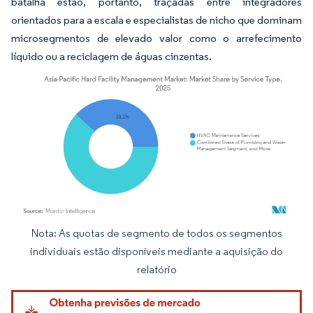
batalha estão, portanto, traçadas entre integradores
orientados para a escala e especialistas de nicho que dominam
microsegmentos de elevado valor como o arrefecimento
líquido ou a reciclagem de águas cinzentas.
Nota: As quotas de segmento de todos os segmentos
Imagem © Mordor Intelligence. O reuso requer atribuição conforme CC BY 4.0.
individuais estão disponíveis mediante a aquisição do
relatório