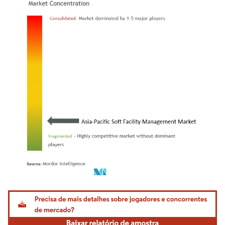
Imagem © Mordor Intelligence. O reuso requer atribuição conforme CC BY 4.0.