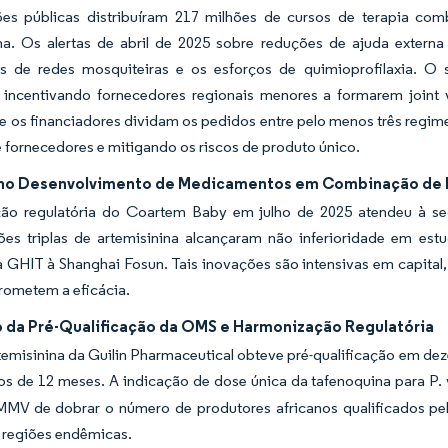
ções públicas distribuíram 217 milhões de cursos de terapia co
na. Os alertas de abril de 2025 sobre reduções de ajuda externa
 de redes mosquiteiras e os esforços de quimioprofilaxia. O
, incentivando fornecedores regionais menores a formarem joint ve
e os financiadores dividam os pedidos entre pelo menos três regi
de fornecedores e mitigando os riscos de produto único.
no Desenvolvimento de Medicamentos em Combinação de 
ão regulatória do Coartem Baby em julho de 2025 atendeu à 
es triplas de artemisinina alcançaram não inferioridade em est
 GHIT à Shanghai Fosun. Tais inovações são intensivas em capital
ometem a eficácia.
 da Pré-Qualificação da OMS e Harmonização Regulatória
temisinina da Guilin Pharmaceutical obteve pré-qualificação em de
os de 12 meses. A indicação de dose única da tafenoquina para P. v
MMV de dobrar o número de produtores africanos qualificados pe
 regiões endêmicas.