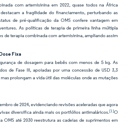
mbinada com artemisinina em 2022, quase todos na África
 destacam a fragilidade do financiamento, perturbando as
 status de pré-qualificação da OMS confere vantagem em
ntures. As políticas de terapia de primeira linha múltipla
mes de terapia combinada com artemisinina, ampliando assim
Dose Fixa
segurança de dosagem para bebês com menos de 5 kg. As
udos de Fase III, apoiadas por uma concessão de USD 3,3
, mas prolongam a vida útil das moléculas onde as mutações
zembro de 2024, evidenciando revisões aceleradas que agora
[1]
ivax diversifica ainda mais os portfólios antimaláricos.
O
la OMS até 2030 reestrutura as cadeias de suprimentos em