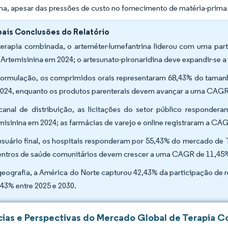
na, apesar das pressões de custo no fornecimento de matéria-prima
pais Conclusões do Relatório
terapia combinada, o arteméter-lumefantrina liderou com uma p
Artemisinina em 2024; o artesunato-pironaridina deve expandir-se
formulação, os comprimidos orais representaram 68,43% do tama
024, enquanto os produtos parenterais devem avançar a uma CAGR
canal de distribuição, as licitações do setor público respon
misinina em 2024; as farmácias de varejo e online registraram a CAG
usuário final, os hospitais responderam por 55,43% do mercado d
entros de saúde comunitários devem crescer a uma CAGR de 11,45%
geografia, a América do Norte capturou 42,43% da participação de 
,43% entre 2025 e 2030.
ias e Perspectivas do Mercado Global de Terapia C