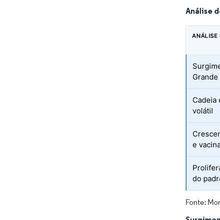
Análise 
ANÁLISE
Surgime
Grande 
Cadeia 
volátil
Crescen
e vacin
Prolife
do padr
Fonte: Mor
Surgimen