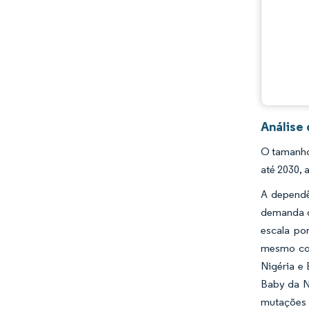
Análise
O tamanho
até 2030, 
A dependê
demanda de
escala po
mesmo com
Nigéria e 
Baby da N
mutações 