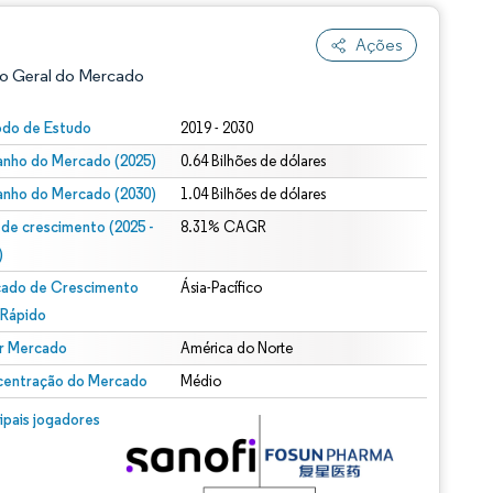
Ações
o Geral do Mercado
odo de Estudo
2019 - 2030
nho do Mercado (2025)
0.64 Bilhões de dólares
nho do Mercado (2030)
1.04 Bilhões de dólares
 de crescimento (2025 -
8.31% CAGR
)
ado de Crescimento
Ásia-Pacífico
ão conforme CC BY 4.0.
 Rápido
r Mercado
América do Norte
entração do Mercado
Médio
m © Mordor Intelligence. O reuso requer atribuição conforme CC BY 4.0.
cipais jogadores