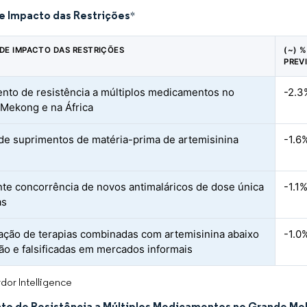
de Impacto das Restrições
*
 DE IMPACTO DAS RESTRIÇÕES
(~) 
PREV
nto de resistência a múltiplos medicamentos no
-2.3
Mekong e na África
de suprimentos de matéria-prima de artemisinina
-1.6
te concorrência de novos antimaláricos de dose única
-1.1
as
ração de terapias combinadas com artemisinina abaixo
-1.0
ão e falsificadas em mercados informais
dor Intelligence
to de Resistência a Múltiplos Medicamentos no Grande Mek