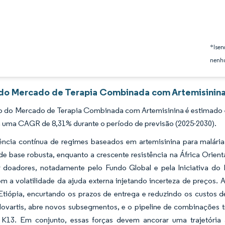
*Isen
nenhu
 do Mercado de Terapia Combinada com Artemisinina
 do Mercado de Terapia Combinada com Artemisinina é estimado em
a uma CAGR de 8,31% durante o período de previsão (2025-2030).
ncia contínua de regimes baseados em artemisinina para malár
 base robusta, enquanto a crescente resistência na África Oriental
r doadores, notadamente pelo Fundo Global e pela Iniciativa do 
 a volatilidade da ajuda externa injetando incerteza de preços. 
Etiópia, encurtando os prazos de entrega e reduzindo os custos d
ovartis, abre novos subsegmentos, e o pipeline de combinações t
K13. Em conjunto, essas forças devem ancorar uma trajetóri