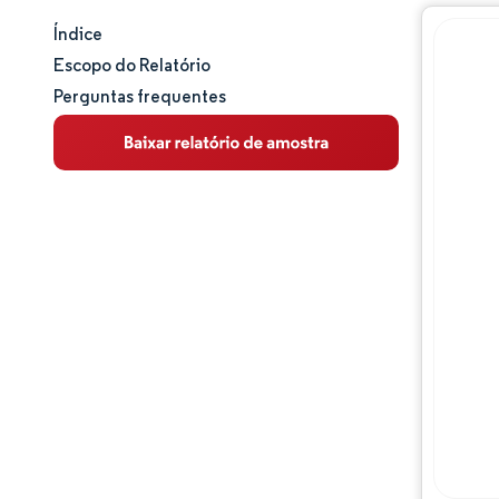
Índice
Tamanho e participação de mercado
Escopo do Relatório
Perguntas frequentes
Análise de mercado
Tendências e insights
Análise de segmentos
Análise geográfica
Panorama competitivo
Principais jogadores
Desenvolvimentos da indústria