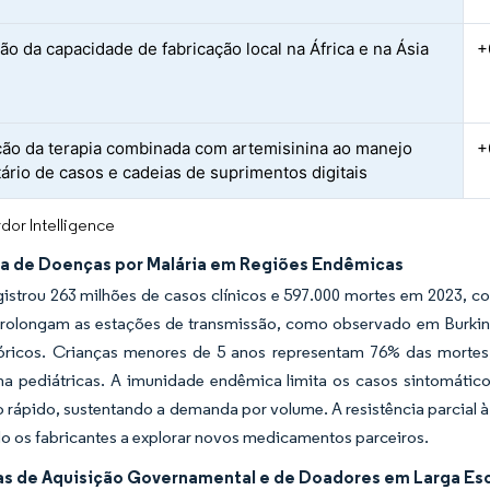
ão da capacidade de fabricação local na África e na Ásia
+
ção da terapia combinada com artemisinina ao manejo
+
ário de casos e cadeias de suprimentos digitais
dor Intelligence
ga de Doenças por Malária em Regiões Endêmicas
istrou 263 milhões de casos clínicos e 597.000 mortes em 2023, c
prolongam as estações de transmissão, como observado em Burkina 
tóricos. Crianças menores de 5 anos representam 76% das mort
ina pediátricas. A imunidade endêmica limita os casos sintomáti
 rápido, sustentando a demanda por volume. A resistência parcial à
o os fabricantes a explorar novos medicamentos parceiros.
s de Aquisição Governamental e de Doadores em Larga Es