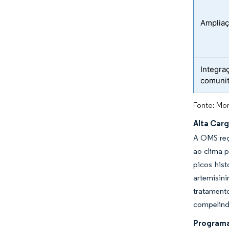
Ampliaç
Integra
comunit
Fonte: Mor
Alta Car
A OMS reg
ao clima 
picos his
artemisin
tratamento
compelind
Programa