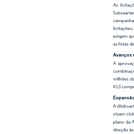
As licita
Subsaaria
campanhas
licitações
exigem qu
as listas 
Avanços 
A aprovaç
combinaçõ
milhões da
K13 compr
Expansão
A diidroar
visam cicl
plano da 
direção às