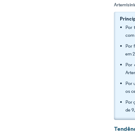
Artemisini
Princi
Por 
com 
Por 
em 2
Por 
Arte
Por 
os c
Por 
de 9
Tendênc