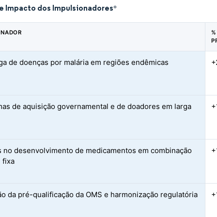
de Impacto dos Impulsionadores
*
ONADOR
%
P
rga de doenças por malária em regiões endêmicas
+
as de aquisição governamental e de doadores em larga
+
s no desenvolvimento de medicamentos em combinação
+
 fixa
o da pré-qualificação da OMS e harmonização regulatória
+