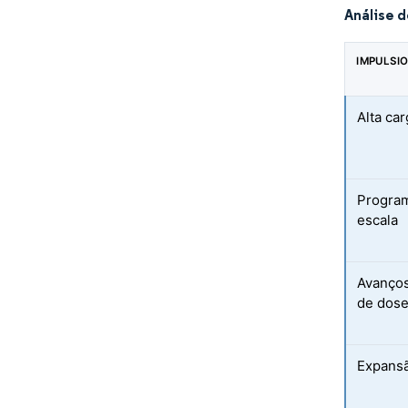
Análise 
IMPULSI
Alta ca
Program
escala
Avanço
de dose
Expansã