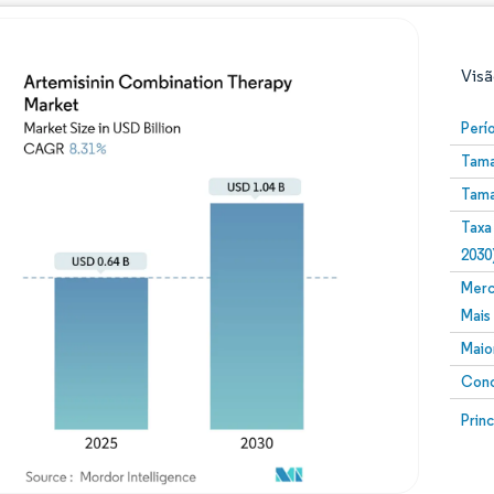
Visã
Perí
Tama
Tama
Taxa
2030
Merc
Imagem © Mordor Intelligence. O reuso requer atribuiç
Mais
Maio
Conc
Image
Prin