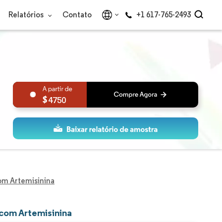
Relatórios
Contato
+1 617-765-2493
4750
m Artemisinina
com Artemisinina