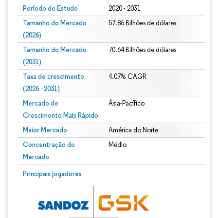
Período de Estudo
2020 - 2031
Tamanho do Mercado
57.86 Bilhões de dólares
(2026)
Tamanho do Mercado
70.64 Bilhões de dólares
(2031)
Taxa de crescimento
4.07% CAGR
(2026 - 2031)
Mercado de
Ásia-Pacífico
Crescimento Mais Rápido
Maior Mercado
América do Norte
Concentração do
Médio
Mercado
Imagem © Mordor Intelligence. O reuso requer atribuição conforme CC BY 4.0.
Principais jogadores