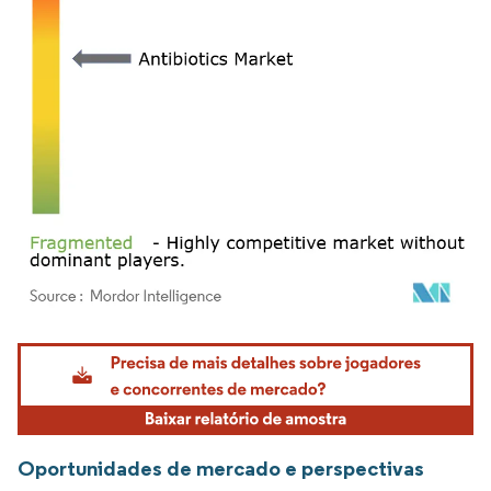
Imagem © Mordor Intelligence. O reuso requer atribuição conforme CC BY 4.0.
Oportunidades de mercado e perspectivas