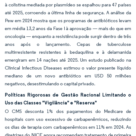
à colistina mediada por plasmídeo se espalhou para 47 países
até 2025, corroendo a última linha de segurança. A análise da
Pew em 2024 mostra que os programas de antibióticos levam
em média 13,2 anos da Fase I à aprovação — mais do que em
oncologia — enquanto a resistência pode surgir dentro de três
anos após o lançamento. Cepas de tuberculose
multirresistente resistentes à bedaquilina e à delamanida
emergiram em 14 nações até 2025. Um estudo publicado na
Clinical Infectious Diseases estimou o valor presente líquido
mediano de um novo antibiótico em USD 50 milhões
negativos, desestimulando o capital privado.
Políticas Rigorosas de Gestão Racional Limitando o
Uso das Classes "Vigilância" e "Reserva"
O CMS desconta 1% dos pagamentos do Medicare de
hospitais com uso excessivo de carbapenêmicos, reduzindo
os dias de terapia com carbapenêmicos em 11% em 2024. As
diretrizes do NICE agora recomendam tratamento de primeira