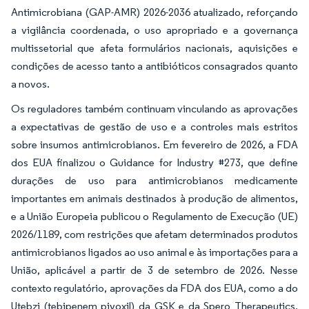
Antimicrobiana (GAP-AMR) 2026-2036 atualizado, reforçando
a vigilância coordenada, o uso apropriado e a governança
multissetorial que afeta formulários nacionais, aquisições e
condições de acesso tanto a antibióticos consagrados quanto
a novos.
Os reguladores também continuam vinculando as aprovações
a expectativas de gestão de uso e a controles mais estritos
sobre insumos antimicrobianos. Em fevereiro de 2026, a FDA
dos EUA finalizou o Guidance for Industry #273, que define
durações de uso para antimicrobianos medicamente
importantes em animais destinados à produção de alimentos,
e a União Europeia publicou o Regulamento de Execução (UE)
2026/1189, com restrições que afetam determinados produtos
antimicrobianos ligados ao uso animal e às importações para a
União, aplicável a partir de 3 de setembro de 2026. Nesse
contexto regulatório, aprovações da FDA dos EUA, como a do
Utebzi (tebipenem pivoxil) da GSK e da Spero Therapeutics,