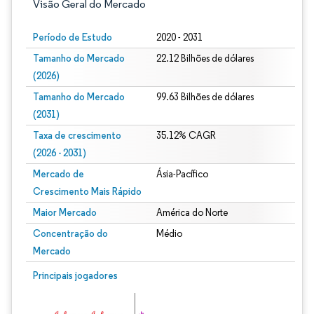
Visão Geral do Mercado
Período de Estudo
2020 - 2031
Tamanho do Mercado
22.12 Bilhões de dólares
(2026)
Tamanho do Mercado
99.63 Bilhões de dólares
(2031)
Taxa de crescimento
35.12% CAGR
(2026 - 2031)
Mercado de
Ásia-Pacífico
Crescimento Mais Rápido
Maior Mercado
América do Norte
Concentração do
Médio
Mercado
Imagem © Mordor Intelligence. O reuso requer atribuição conforme CC BY 4.0.
Principais jogadores