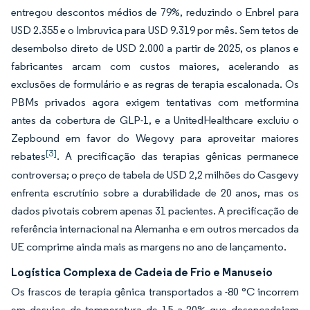
entregou descontos médios de 79%, reduzindo o Enbrel para
USD 2.355 e o Imbruvica para USD 9.319 por mês. Sem tetos de
desembolso direto de USD 2.000 a partir de 2025, os planos e
fabricantes arcam com custos maiores, acelerando as
exclusões de formulário e as regras de terapia escalonada. Os
PBMs privados agora exigem tentativas com metformina
antes da cobertura de GLP-1, e a UnitedHealthcare excluiu o
Zepbound em favor do Wegovy para aproveitar maiores
[3]
rebates
. A precificação das terapias gênicas permanece
controversa; o preço de tabela de USD 2,2 milhões do Casgevy
enfrenta escrutínio sobre a durabilidade de 20 anos, mas os
dados pivotais cobrem apenas 31 pacientes. A precificação de
referência internacional na Alemanha e em outros mercados da
UE comprime ainda mais as margens no ano de lançamento.
Logística Complexa de Cadeia de Frio e Manuseio
Os frascos de terapia gênica transportados a -80 °C incorrem
em desvios de temperatura de 15 a 20% que desencadeiam