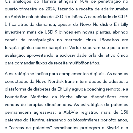
Os análogos do Humira atingiram 90% de penetração no
quarto trimestre de 2024, fazendo a receita de adalimumabe
da AbbVie cair abaixo de USD 3 bilhões. A capacidade de GLP-
1 fica atrás da demanda, apesar de Novo Nordisk e Eli Lilly
investirem mais de USD 9 bilhões em novas plantas, abrindo
canais de manipulação no mercado cinza. Pioneiros em
terapia gênica como Sarepta e Vertex superam seu peso em
avaliação, aproveitando a exclusividade órfã de ativo único
para comandar fluxos de receita multibilionários.
A estratégia se inclina para complementos digitais. As canetas
conectadas da Novo Nordisk transmitem dados de adesão, a
plataforma de diabetes da Eli Lilly agrupa coaching remoto, e a
Foundation Medicine da Roche alinha diagnósticos com
vendas de terapias direcionadas. As estratégias de patentes
permanecem agressivas; a AbbVie registrou mais de 130
patentes do Humira, atrasando os biossimilares por oito anos,
e "cercas de patentes" semelhantes protegem o Skyrizi e o