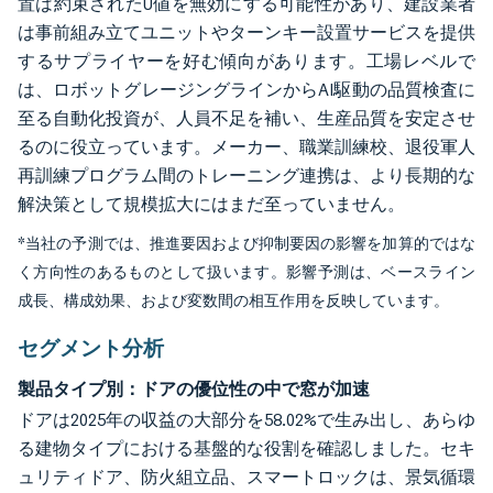
置は約束されたU値を無効にする可能性があり、建設業者
は事前組み立てユニットやターンキー設置サービスを提供
するサプライヤーを好む傾向があります。工場レベルで
は、ロボットグレージングラインからAI駆動の品質検査に
至る自動化投資が、人員不足を補い、生産品質を安定させ
るのに役立っています。メーカー、職業訓練校、退役軍人
再訓練プログラム間のトレーニング連携は、より長期的な
解決策として規模拡大にはまだ至っていません。
*当社の予測では、推進要因および抑制要因の影響を加算的ではな
く方向性のあるものとして扱います。影響予測は、ベースライン
成長、構成効果、および変数間の相互作用を反映しています。
セグメント分析
製品タイプ別：ドアの優位性の中で窓が加速
ドアは2025年の収益の大部分を58.02%で生み出し、あらゆ
る建物タイプにおける基盤的な役割を確認しました。セキ
ュリティドア、防火組立品、スマートロックは、景気循環