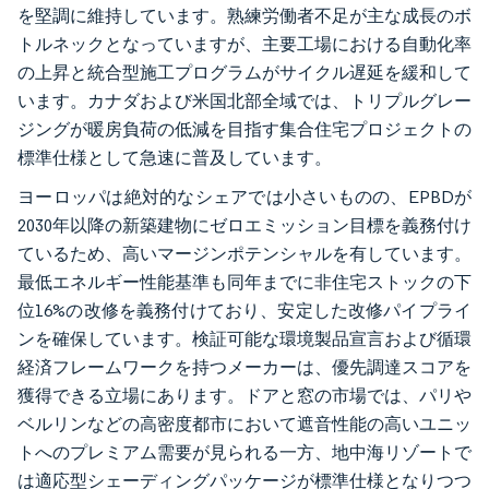
を堅調に維持しています。熟練労働者不足が主な成長のボ
トルネックとなっていますが、主要工場における自動化率
の上昇と統合型施工プログラムがサイクル遅延を緩和して
います。カナダおよび米国北部全域では、トリプルグレー
ジングが暖房負荷の低減を目指す集合住宅プロジェクトの
標準仕様として急速に普及しています。
ヨーロッパは絶対的なシェアでは小さいものの、EPBDが
2030年以降の新築建物にゼロエミッション目標を義務付け
ているため、高いマージンポテンシャルを有しています。
最低エネルギー性能基準も同年までに非住宅ストックの下
位16%の改修を義務付けており、安定した改修パイプライ
ンを確保しています。検証可能な環境製品宣言および循環
経済フレームワークを持つメーカーは、優先調達スコアを
獲得できる立場にあります。ドアと窓の市場では、パリや
ベルリンなどの高密度都市において遮音性能の高いユニッ
トへのプレミアム需要が見られる一方、地中海リゾートで
は適応型シェーディングパッケージが標準仕様となりつつ