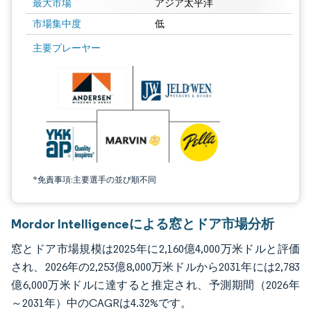
最大市場
アジア太平洋
市場集中度
低
画像 © Mordor Intelligence。再利用にはCC BY 4.0の表示が必要です。
主要プレーヤー
*免責事項:主要選手の並び順不同
Mordor Intelligenceによる窓とドア市場分析
窓とドア市場規模は2025年に2,160億4,000万米ドルと評価
され、2026年の2,253億8,000万米ドルから2031年には2,783
億6,000万米ドルに達すると推定され、予測期間（2026年
～2031年）中のCAGRは4.32%です。