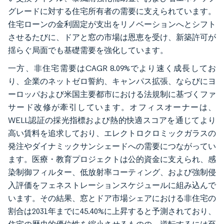
グレードに対する住宅所有者の需要に支えられています。
住宅ローンの金利固定が支出をリノベーションへとシフト
させるたびに、ドアと窓の市場は恩恵を受け、新築許可が
揺らぐ局面でも基礎需要を強化しています。
一方、非住宅需要はCAGR 8.09%でより速く成長してお
り、企業のネットゼロ誓約、キャンパス拡張、ならびにヨ
ーロッパおよび米国主要都市における法規制に基づくファ
サード改修が牽引しています。オフィスオーナーは、
WELL認証の採光指標および熱的快適スコアを通じてより
高い賃料を追求しており、エレクトロクロミックガラスの
発注やダイナミックサンシェードへの需要につながってい
ます。医療・教育プロジェクトは公的資金に支えられ、感
染制御フィルター、低放射率コーティング、および強制侵
入評価をフェネストレーションスケジュールに組み込んで
います。その結果、窓とドア市場シェアにおける非住宅の
割合は2031年までに45.40%に上昇すると予測されており、