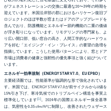
がフェネストレーションの交換に最適な20〜39年の時期を
迎えています。米国沿岸部の郡におけるハリケーン復旧プ
ロジェクトのほぼ半数が窓またはドアのアップグレードを
含んでおり、防護機能とエネルギー節約機能の二重の価値
が浮き彫りになっています。リモデリングの専門家も、よ
り広い開口部、低い窓台の高さ、人間工学的なハードウェ
アを好む「エイジング・イン・プレイス」の要望の急増を
指摘しています。こうした使用パターンにより、窓とドア
市場は消費者の健康と強靭性の優先事項と強く結びついて
います。
エネルギー効率規制（ENERGY STAR V7.0、EU EPBD）
主要経済圏では、性能基準が協調的な形で強化されていま
す。米国では、ENERGY STAR V7.0が前サイクルからU値を
15%引き下げ、寒冷気候でのトリプルペイン構造を事実上
[1]
標準化しています
。2024年の国際エネルギー保全基準
は、気密性を0.35 cfm/ft²に制限し、改善されたウェザース