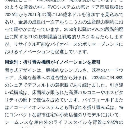
のような背景の中、PVCシステムの窓とドア市場規模は
2026年から2031年の間に136億米ドルを追加する見込みで
あり、金属の成長は一次アルミニウムの生産能力制約に沿
って緩やかになっています。2030年以降のPVCの段階的廃
止に関するEUの規制議論は戦略的リスクをもたらします
が、リサイクル可能なバイオベースのポリマーブレンドに
おけるイノベーションも促進しています。
用途別：折り畳み機構がイノベーションを牽引
開き式デザインは、機械的なシンプルさ、既存のハードウ
ェア、広範な基準への適合性から好まれ、2025年に44.88%
のシェアでデフォルトの選択肢であり続けました。引き違
い式構成は、床面積が限られた高層バルコニーやホスピタ
リティの廊下で優位を占めています。バイフォールドまた
はアコーディオンシステムとも呼ばれる折り畳み式は、特
にコンパクトな都市住宅や小売店舗のリモデルにおいて、
シームレスな屋内外のライフスタイルを背景に9.45%の