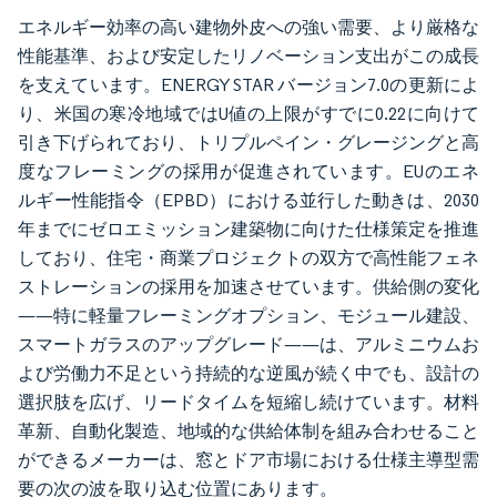
エネルギー効率の高い建物外皮への強い需要、より厳格な
性能基準、および安定したリノベーション支出がこの成長
を支えています。ENERGY STAR バージョン7.0の更新によ
り、米国の寒冷地域ではU値の上限がすでに0.22に向けて
引き下げられており、トリプルペイン・グレージングと高
度なフレーミングの採用が促進されています。EUのエネ
ルギー性能指令（EPBD）における並行した動きは、2030
年までにゼロエミッション建築物に向けた仕様策定を推進
しており、住宅・商業プロジェクトの双方で高性能フェネ
ストレーションの採用を加速させています。供給側の変化
——特に軽量フレーミングオプション、モジュール建設、
スマートガラスのアップグレード——は、アルミニウムお
よび労働力不足という持続的な逆風が続く中でも、設計の
選択肢を広げ、リードタイムを短縮し続けています。材料
革新、自動化製造、地域的な供給体制を組み合わせること
ができるメーカーは、窓とドア市場における仕様主導型需
要の次の波を取り込む位置にあります。