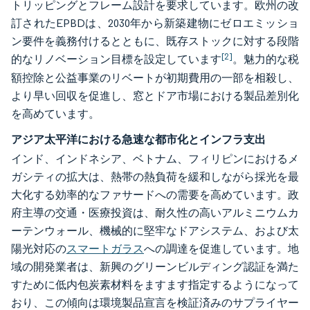
トリッピングとフレーム設計を要求しています。欧州の改
訂されたEPBDは、2030年から新築建物にゼロエミッショ
ン要件を義務付けるとともに、既存ストックに対する段階
[2]
的なリノベーション目標を設定しています
。魅力的な税
額控除と公益事業のリベートが初期費用の一部を相殺し、
より早い回収を促進し、窓とドア市場における製品差別化
を高めています。
アジア太平洋における急速な都市化とインフラ支出
インド、インドネシア、ベトナム、フィリピンにおけるメ
ガシティの拡大は、熱帯の熱負荷を緩和しながら採光を最
大化する効率的なファサードへの需要を高めています。政
府主導の交通・医療投資は、耐久性の高いアルミニウムカ
ーテンウォール、機械的に堅牢なドアシステム、および太
陽光対応の
スマートガラス
への調達を促進しています。地
域の開発業者は、新興のグリーンビルディング認証を満た
すために低内包炭素材料をますます指定するようになって
おり、この傾向は環境製品宣言を検証済みのサプライヤー