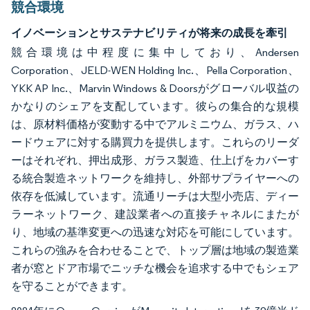
競合環境
イノベーションとサステナビリティが将来の成長を牽引
競合環境は中程度に集中しており、Andersen
Corporation、JELD-WEN Holding Inc.、Pella Corporation、
YKK AP Inc.、Marvin Windows & Doorsがグローバル収益の
かなりのシェアを支配しています。彼らの集合的な規模
は、原材料価格が変動する中でアルミニウム、ガラス、ハ
ードウェアに対する購買力を提供します。これらのリーダ
ーはそれぞれ、押出成形、ガラス製造、仕上げをカバーす
る統合製造ネットワークを維持し、外部サプライヤーへの
依存を低減しています。流通リーチは大型小売店、ディー
ラーネットワーク、建設業者への直接チャネルにまたが
り、地域の基準変更への迅速な対応を可能にしています。
これらの強みを合わせることで、トップ層は地域の製造業
者が窓とドア市場でニッチな機会を追求する中でもシェア
を守ることができます。