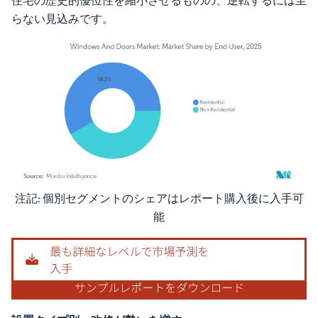
住宅の歴史的優位性を縮小させるものの、逆転するには至
らない見込みです。
注記: 個別セグメントのシェアはレポート購入後に入手可
画像 © Mordor Intelligence。再利用にはCC BY 4.0の表示が必要です。
能