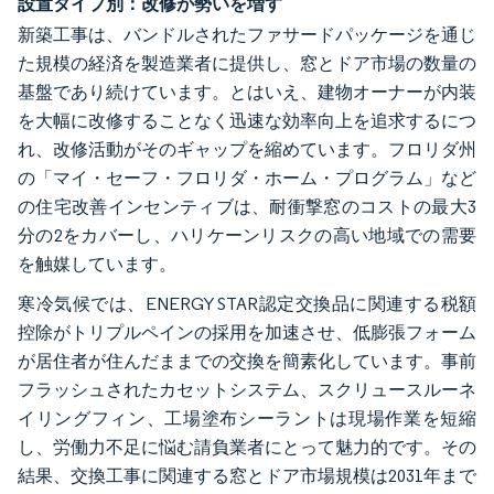
設置タイプ別：改修が勢いを増す
新築工事は、バンドルされたファサードパッケージを通じ
た規模の経済を製造業者に提供し、窓とドア市場の数量の
基盤であり続けています。とはいえ、建物オーナーが内装
を大幅に改修することなく迅速な効率向上を追求するにつ
れ、改修活動がそのギャップを縮めています。フロリダ州
の「マイ・セーフ・フロリダ・ホーム・プログラム」など
の住宅改善インセンティブは、耐衝撃窓のコストの最大3
分の2をカバーし、ハリケーンリスクの高い地域での需要
を触媒しています。
寒冷気候では、ENERGY STAR認定交換品に関連する税額
控除がトリプルペインの採用を加速させ、低膨張フォーム
が居住者が住んだままでの交換を簡素化しています。事前
フラッシュされたカセットシステム、スクリュースルーネ
イリングフィン、工場塗布シーラントは現場作業を短縮
し、労働力不足に悩む請負業者にとって魅力的です。その
結果、交換工事に関連する窓とドア市場規模は2031年まで