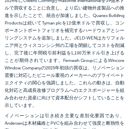
2024年にOwens CorningがMasonite Internationalを39億米ド
ルで買収することに合意し、より広い建物外皮製品への推
進を示したことで、統合が加速しました。Quanex Building
Productsは続いてTyman plcを12億米ドルで買収し、コン
ポーネントポートフォリオを補完するハードウェアとシー
リングシステムを追加しました。JELD-WENはカリフォル
ニア州とウィスコンシン州の工場を閉鎖してコストを削減
し、完了後に年間税引前利益を1,100万米ドル引き上げる
ことが期待されています。Fernweh GroupによるWincore
Window Companyの2025年初頭の買収は、リノベーション
需要に対応したビニール重視のメーカーへのプライベート
エクイティの関心を強調しました。これらの動きは、自動
化対応と高成長改修プログラムへのエクスポージャーを組
み合わせた資産に向けて資本配分がシフトしていることを
示しています。
イノベーションは引き続き主要な差別化要因であり、
Andersenは木材繊維とPVCを組み合わせて強度と断熱性を