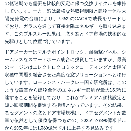
の低迷期でも需要を比較的安定に保つ交換サイクルを維持
しています。一方、窓は厳格な熱取得制限と建物一体型太
陽光発電の台頭により、7.35%のCAGRで成長をリードし
ており、ガラスを通じて直接太陽エネルギーを取り込みま
す。このプルスルー効果は、窓を窓とドア市場の技術的な
先駆けとして位置づけています。
ドアメーカーはマルチポイントロック、耐衝撃パネル、シ
ームレスなスマートホーム統合に投資していますが、最高
のマージンはエレクトロクロミックコーティングと太陽光
収穫中間層を融合させた高度な窓ソリューションへと移行
しています。ローレンス・バークレー国立研究所は、この
ような設置から建物全体のエネルギー節約が最大15.9%に
達することを記録しており、これがプレミアム価格設定と
短い回収期間を促進する指標となっています。その結果、
窓セグメントの窓とドア市場規模は、ドアセグメントが数
量で依然として優位を保つものの、2025年の890億米ドル
から2031年には1,360億米ドルに上昇する見込みです。