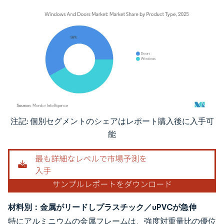
注記: 個別セグメントのシェアはレポート購入後に入手可
画像 © Mordor Intelligence。再利用にはCC BY 4.0の表示が必要です。
能
材料別：金属がリードしプラスチック／uPVCが急伸
特にアルミニウムの金属フレームは、強度対重量比の優位