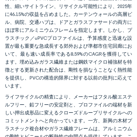
性、細いサイトライン、リサイクル可能性により、2025年
に46.15%の収益を占めました。カーテンウォールの高層ビ
ル、病院、交通ハブは、ドアとガラスファサードの両方に
ほぼ常にアルミニウムフレームを指定します。しかし、プ
ラスチック／uPVCプロファイルは、予算感度と迅速な設
置が最も重要な急成長する郊外および準都市住宅回廊にお
いて、最も速い成長率である8.59%のCAGRを獲得してい
ます。埋め込みガラス繊維または鋼鉄マイクロ補強材を特
徴とする更新された配合は、剛性を損なうことなく熱性能
を提供し、PVCの構造的限界に対する以前の批判に応えて
います。
ライフサイクルの精査により、メーカーはフタル酸エステ
ルフリー、鉛フリーの安定剤と、プロファイルの端材を新
しい押出成形品に変えるクローズドループリサイクルへの
コミットメントへと向かっています。一方、新興の木材プ
ラスチック複合材やガラス繊維フレームは、アルミニウム
の剛性とビニールの断熱性の中間点を提供しています。こ