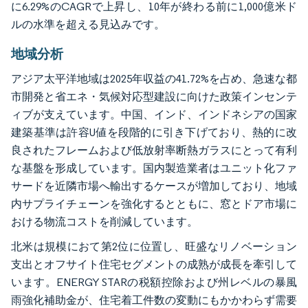
に6.29%のCAGRで上昇し、10年が終わる前に1,000億米ド
ルの水準を超える見込みです。
地域分析
アジア太平洋地域は2025年収益の41.72%を占め、急速な都
市開発と省エネ・気候対応型建設に向けた政策インセンテ
ィブが支えています。中国、インド、インドネシアの国家
建築基準は許容U値を段階的に引き下げており、熱的に改
良されたフレームおよび低放射率断熱ガラスにとって有利
な基盤を形成しています。国内製造業者はユニット化ファ
サードを近隣市場へ輸出するケースが増加しており、地域
内サプライチェーンを強化するとともに、窓とドア市場に
おける物流コストを削減しています。
北米は規模におて第2位に位置し、旺盛なリノベーション
支出とオフサイト住宅セグメントの成熟が成長を牽引して
います。ENERGY STARの税額控除および州レベルの暴風
雨強化補助金が、住宅着工件数の変動にもかかわらず需要