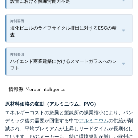
設置における熟練労働力不足
塩化ビニルのライフサイクル排出に対するESGの精
査
ハイエンド商業建築におけるスマートガラスへのシ
フト
情報源: Mordor Intelligence
原材料価格の変動（アルミニウム、PVC）
エネルギーコストの急騰と製錬所の操業縮小により、パン
デミック後の需要が回復する中で
アルミニウム
の供給が削
減され、平均プレミアムが上昇しリードタイムが長期化し
ています。PVCメーカーも、特に環境規制が厳しい欧州に