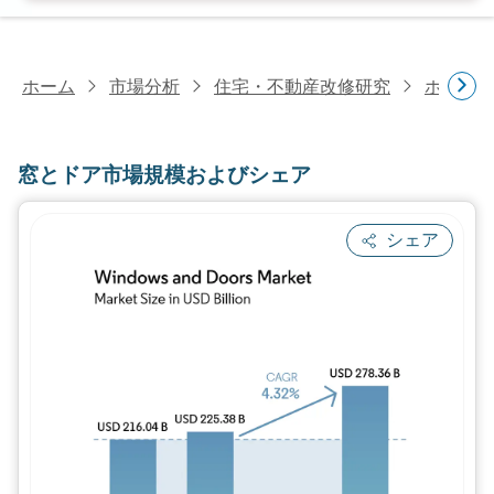
ホーム
市場分析
住宅・不動産改修研究
ホーム
窓とドア市場規模およびシェア
シェア
画像 © Mordor Intelligence。再利用に