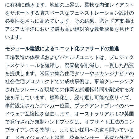
に有利に働きます。地価の上昇は、柔軟な内部レイアウト
をサポートする省スペースなフェネストレーション設計の
必要性をさらに高めています。その結果、窓とドア市場は
アジア太平洋において最も高い絶対的な数量成長を見せて
います。
モジュール建設によるユニット化ファサードの推進
工場製造の体積式およびパネル式ユニットは、プロジェク
トスケジュールを短縮し、廃棄物を削減し、一貫した品質
を提供します。米国の集合住宅タワーやスカンジナビアの
社会住宅プロジェクトでの成功事例は、事前グレージング
されたフレームが現場での作業と試運転時間を削減する方
法を示しています。標準化は、繰り返し可能な窓サイズ、
事前設定されたアンカー位置、プラグアンドプレイのハー
ドウェア互換性を促進します。オーストラリアおよび英国
で発行された規制ハンドブックは、オフサイト工法のコン
プライアンスを指導し、より広い採用への道を開いていま
す。ドライジョイント設置、統合センサー、迅速な外装シ