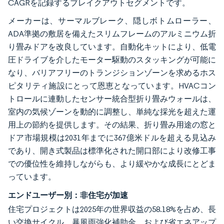
CAGRを記録するブレイクアウトセグメントです。
メーカーは、サーマルブレーク、隠しボトムローラー、
ADA準拠の敷居を備えたスリムフレームのアルミニウム折
り畳みドアを改良しています。自動化キットにより、低電
圧ドライブを介したモーター駆動のスタッキングが可能に
なり、バリアフリーのトランジションゾーンを求めるホス
ピタリティ施設にとって恩恵となっています。HVACコン
トロールに連動したセンサー統合型折り畳みウォールは、
室内の気候ゾーンを動的に調整し、単純な採光を超えた運
用上の節約を提供します。その結果、折り畳み用途の窓と
ドア市場規模は2031年までに367億米ドルを超える見込み
であり、開き式製品は標準化された開口部により改修工事
での優位性を維持しながらも、より緩やかな成長にとどま
っています。
エンドユーザー別：非住宅が加速
住宅プロジェクトは2025年の世界収益の58.18%を占め、長
い交換サイクル、暴風雨強化補助金、および省エネアップ