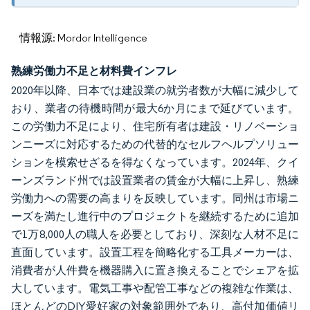
情報源: Mordor Intelligence
熟練労働力不足と材料費インフレ
2020年以降、日本では建設業の就労者数が大幅に減少して
おり、業者の待機時間が最大6か月にまで延びています。
この労働力不足により、住宅所有者は建設・リノベーショ
ンニーズに対応するための代替的なセルフヘルプソリュー
ションを模索せざるを得なくなっています。2024年、クイ
ーンズランド州では設置業者の賃金が大幅に上昇し、熟練
労働力への需要の高まりを反映しています。同州は市場ニ
ーズを満たし進行中のプロジェクトを継続するために追加
で1万8,000人の職人を必要としており、深刻な人材不足に
直面しています。設置工程を簡略化する工具メーカーは、
消費者が人件費を機器購入に置き換えることでシェアを拡
大しています。電気工事や配管工事などの複雑な作業は、
ほとんどのDIY愛好家の対象範囲外であり、高付加価値リ