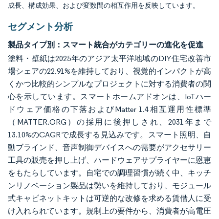
成長、構成効果、および変数間の相互作用を反映しています。
セグメント分析
製品タイプ別：スマート統合がカテゴリーの進化を促進
塗料・壁紙は2025年のアジア太平洋地域のDIY住宅改善市
場シェアの22.91%を維持しており、視覚的インパクトが高
くかつ比較的シンプルなプロジェクトに対する消費者の関
心を示しています。スマートホームアドオンは、IoTハー
ドウェア価格の下落およびMatter 1.4相互運用性標準
（MATTER.ORG）の採用に後押しされ、2031年まで
13.10%のCAGRで成長する見込みです。スマート照明、自
動ブラインド、音声制御デバイスへの需要がアクセサリー
工具の販売を押し上げ、ハードウェアサプライヤーに恩恵
をもたらしています。自宅での調理習慣が続く中、キッチ
ンリノベーション製品は勢いを維持しており、モジュール
式キャビネットキットは可逆的な改修を求める賃借人に受
け入れられています。規制上の要件から、消費者が高電圧