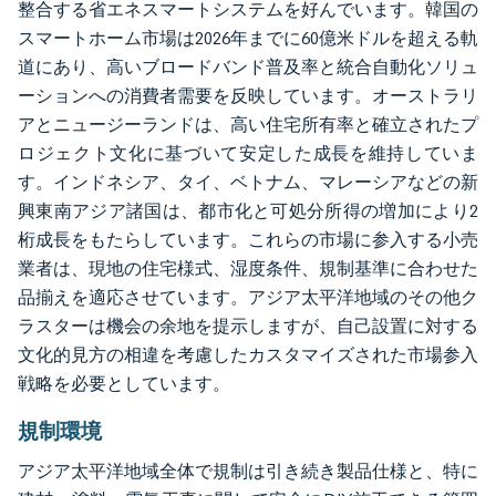
整合する省エネスマートシステムを好んでいます。韓国の
スマートホーム市場は2026年までに60億米ドルを超える軌
道にあり、高いブロードバンド普及率と統合自動化ソリュ
ーションへの消費者需要を反映しています。オーストラリ
アとニュージーランドは、高い住宅所有率と確立されたプ
ロジェクト文化に基づいて安定した成長を維持していま
す。インドネシア、タイ、ベトナム、マレーシアなどの新
興東南アジア諸国は、都市化と可処分所得の増加により2
桁成長をもたらしています。これらの市場に参入する小売
業者は、現地の住宅様式、湿度条件、規制基準に合わせた
品揃えを適応させています。アジア太平洋地域のその他ク
ラスターは機会の余地を提示しますが、自己設置に対する
文化的見方の相違を考慮したカスタマイズされた市場参入
戦略を必要としています。
規制環境
アジア太平洋地域全体で規制は引き続き製品仕様と、特に