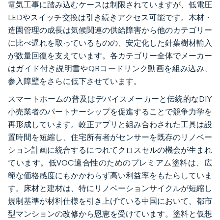
電気工事に踏み込むケースは制限されていますが、低電圧
LEDやスイッチ交換は引き続きアクセス可能です。木材・
造園管理の成長は気候関連の供給障害から他のカテゴリー
に比べ遅れを取っているものの、安定化した針葉樹材輸入
が数量回復を支えています。各カテゴリー全体でメーカー
はガイド付き説明書やQRコードリンク動画を組み込み、
参入障壁をさらに低下させています。
スマートホームの普及はデバイスメーカーと伝統的なDIY
小売業者のパートナーシップを促進することで競争力学を
再形成しています。較正アプリと組み合わされた工具は設
置時間を短縮し、住宅所有者がセンサーを既存のリノベー
ション計画に統合するにつれてクロスセルの機会が生まれ
ています。低VOC適合性のためのプレミアム塗料は、広
範な価格感度にもかかわらず高い利益率をもたらしていま
す。床材と建材は、特にリノベーションサイクルが短縮し
規制基準が材料仕様を引き上げている中国において、都市
型マンションの改修から恩恵を受けています。塗料と仮想