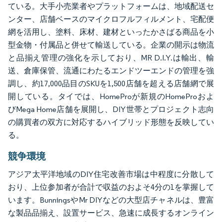
ている。大手小売業者やプラットフォームは、地域配送セ
ンター、店舗ベースのマイクロフルフィルメント、宅配便
網を活用し、塗料、床材、建材といったかさばる商品を小
型金物・付属品と併せて輸送している。企業の開示は物流
と品揃え管理の強化を示しており、MR D.I.Y.は輸出、輸
送、倉庫保管、流通にわたるエンドツーエンドの管理を強
調し、約17,000品目のSKUを1,500店舗を超える店舗網で展
開している。タイでは、HomeProが新規のHomeProおよ
びMega Home店舗を展開し、DIY世帯とプロジェクト志向
の購買者の双方に対応するハイブリッド形態を反映してい
る。
競争環境
アジア太平洋地域のDIY住宅改善市場は中程度に分散して
おり、上位参加者が合計で収益のおよそ4分の1を掌握して
います。BunningsやMr DIYなどの大型店チャネルは、豊富
な製品品揃え、設置サービス、急速に成長するオンライン