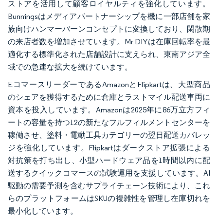
ストアを活用して顧客ロイヤルティを強化しています。
Bunningsはメディアパートナーシップを機に一部店舗を家
族向けハンマーバーンコンセプトに変換しており、閑散期
の来店者数を増加させています。Mr DIYは在庫回転率を最
適化する標準化された店舗設計に支えられ、東南アジア全
域での急速な拡大を続けています。
EコマースリーダーであるAmazonとFlipkartは、大型商品
のシェアを獲得するために倉庫とラストマイル配送車両に
資本を投入しています。Amazonは2025年に86万立方フィ
ートの容量を持つ12の新たなフルフィルメントセンターを
稼働させ、塗料・電動工具カテゴリーの翌日配送カバレッ
ジを強化しています。Flipkartはダークストア拡張による
対抗策を打ち出し、小型ハードウェア品を1時間以内に配
送するクイックコマースの試験運用を支援しています。AI
駆動の需要予測を含むサプライチェーン技術により、これ
らのプラットフォームはSKUの複雑性を管理し在庫切れを
最小化しています。