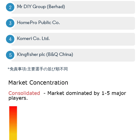
Mr DIY Group (Berhad)
HomePro Public Co.
Komeri Co. Ltd.
Kingfisher plc (B&Q China)
*免責事項:主要選手の並び順不同