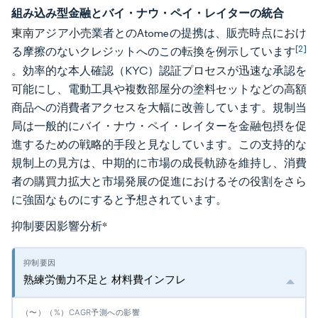
組み込み型金融とバイ・ナウ・ペイ・レイターの統合
東南アジア小売業者とのAtomeの提携は、販売時点におけ
[2]
る摩擦のないクレジットへのこの転換を例示しています
。効率的な本人確認（KYC）認証プロセスが迅速な承認を
可能にし、電動工具や複数部屋分の塗料セットなどの高額
商品への消費者アクセスを大幅に改善しています。規制当
局は一般的にバイ・ナウ・ペイ・レイターを金融包摂を促
進するための戦略的手段と見なしています。この支持的な
規制上の見方は、中期的に市場の成長軌跡を維持し、消費
者の購買力拡大と市場発展の促進におけるその役割をさら
に強固なものにすると予想されています。
抑制要因影響分析
*
熟練労働力不足と 材料費インフレ