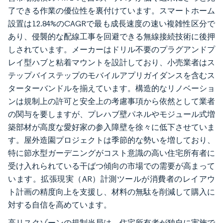
了できる作業の優位性を裏付けています。スマートホーム
設置は12.84%のCAGRで最も成長速度の速い複雑性区分で
あり、侵襲的な配線工事を回避できる無線接続技術に後押
しされています。メーカーはドリル不要のプラグアンドプ
レイ型ハブと粘着マウントを設計しており、小売業者はス
テップバイステップのモバイルアプリガイダンスを含むス
ターターバンドルを揃えています。構造的なリノベーショ
ンは規制上の許可と安全上の考慮事項から依然として業者
の関与を要しますが、プレハブ壁パネルやモジュール式増
築部材が高度な愛好家の参入障壁を徐々に低下させていま
す。屋外造園プロジェクトは季節的な勢いを増しており、
特に節水型ガーデニングがコスト意識の高い住宅所有者に
受け入れられている干ばつ傾向の市場での需要が高まって
います。拡張現実（AR）計測ツールが消費者のレイアウ
ト計画の精度向上を支援し、材料の無駄を削減して購入に
対する自信を高めています。
高リスクゾーンの規制当局は、住宅所有者が独自に実施で