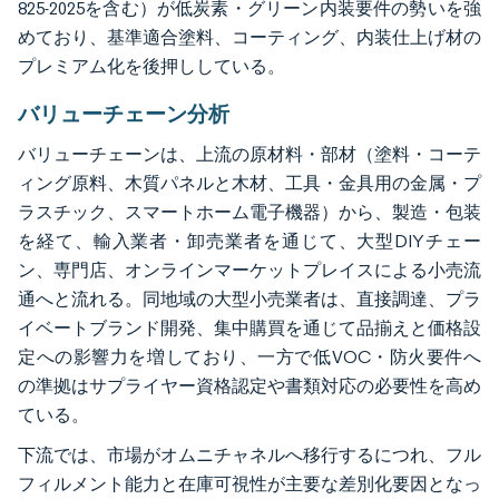
825-2025を含む）が低炭素・グリーン内装要件の勢いを強
めており、基準適合塗料、コーティング、内装仕上げ材の
プレミアム化を後押ししている。
バリューチェーン分析
バリューチェーンは、上流の原材料・部材（塗料・コーテ
ィング原料、木質パネルと木材、工具・金具用の金属・プ
ラスチック、スマートホーム電子機器）から、製造・包装
を経て、輸入業者・卸売業者を通じて、大型DIYチェー
ン、専門店、オンラインマーケットプレイスによる小売流
通へと流れる。同地域の大型小売業者は、直接調達、プラ
イベートブランド開発、集中購買を通じて品揃えと価格設
定への影響力を増しており、一方で低VOC・防火要件へ
の準拠はサプライヤー資格認定や書類対応の必要性を高め
ている。
下流では、市場がオムニチャネルへ移行するにつれ、フル
フィルメント能力と在庫可視性が主要な差別化要因となっ