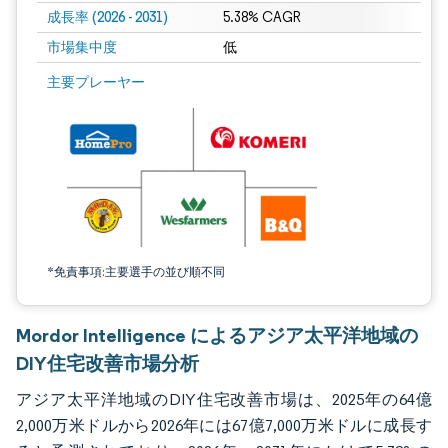
成長率 (2026 - 2031)
5.38% CAGR
市場集中度
低
画像 © Mordor Intelligence。再利用にはCC BY 4.0の表示が必要です。
主要プレーヤー
*免責事項:主要選手の並び順不同
Mordor Intelligence によるアジア太平洋地域の
DIY住宅改善市場分析
アジア太平洋地域のDIY住宅改善市場は、2025年の64億
2,000万米ドルから2026年には67億7,000万米ドルに成長す