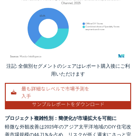
注記: 全個別セグメントのシェアはレポート購入後にご利
画像 © Mordor Intelligence。再利用にはCC BY 4.0の表示が必要です。
用いただけます
プロジェクト複雑性別：簡便化が市場拡大を可能に
軽微な外観改善は2025年のアジア太平洋地域のDIY住宅改
善市場規模の44.71%を占め、リスクが低く週末にさっと完