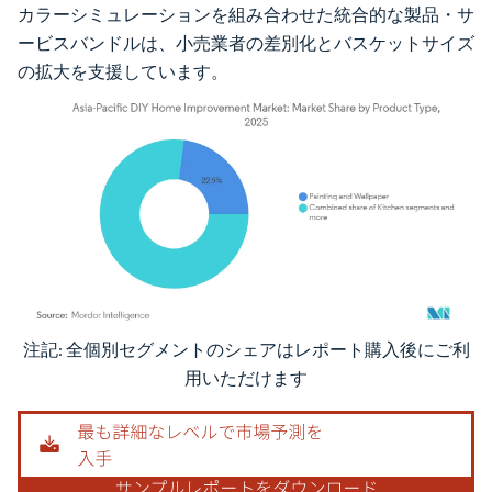
カラーシミュレーションを組み合わせた統合的な製品・サ
ービスバンドルは、小売業者の差別化とバスケットサイズ
の拡大を支援しています。
注記: 全個別セグメントのシェアはレポート購入後にご利
画像 © Mordor Intelligence。再利用にはCC BY 4.0の表示が必要です。
用いただけます