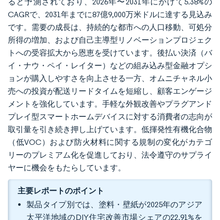
ると予測されており、2026年〜2031年にかけて5.38%の
CAGRで、2031年までに87億9,000万米ドルに達する見込み
です。需要の成長は、持続的な都市への人口移動、可処分
所得の増加、および自己主導型リノベーションプロジェク
トへの受容拡大から恩恵を受けています。後払い決済（バ
イ・ナウ・ペイ・レイター）などの組み込み型金融オプシ
ョンが購入しやすさを向上させる一方、オムニチャネル小
売への投資が配送リードタイムを短縮し、顧客エンゲージ
メントを強化しています。手軽な外観改善やプラグアンド
プレイ型スマートホームデバイスに対する消費者の志向が
取引量を引き続き押し上げています。低揮発性有機化合物
（低VOC）および防火材料に関する規制の変化がカテゴ
リーのプレミアム化を促進しており、法令遵守のサプライ
ヤーに機会をもたらしています。
主要レポートのポイント
製品タイプ別では、塗料・壁紙が2025年のアジア
太平洋地域のDIY住宅改善市場シェアの22.91%を