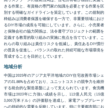
きる作業と、有資格の専門家の知識を必要とする作業を区
別する明確なガイドラインを策定しています。この規制的
枠組みは消費者保護を確保する一方で、非重要領域におけ
るDIY市場の成長を可能にしています。さらに、小売業者
と保険会社の協力関係は、法令遵守プロジェクトの範囲を
定義する教育的取り組みの実施に焦点を当てています。こ
れらの取り組みは責任リスクを低減し、責任あるDIY慣行
の普及を促進し、バランスの取れた持続可能な市場環境を
育成することを目的としています。
地域分析
中国は2025年のアジア太平洋地域のDIY住宅改善市場シェ
アの31.88%を占めており、ユニットコストの競争力を維持
する統合的な製造基盤によって支えられています。食洗機
市場は2023年に力強い成績を示し、112億人民元（15億
3,000万米ドル）の評価額を達成し、家電アップグレード
への持続的な需要を反映しています。特に主要都市部にお