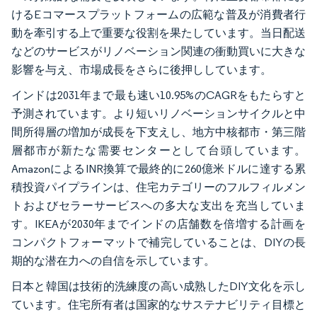
けるEコマースプラットフォームの広範な普及が消費者行
動を牽引する上で重要な役割を果たしています。当日配送
などのサービスがリノベーション関連の衝動買いに大きな
影響を与え、市場成長をさらに後押ししています。
インドは2031年まで最も速い10.95%のCAGRをもたらすと
予測されています。より短いリノベーションサイクルと中
間所得層の増加が成長を下支えし、地方中核都市・第三階
層都市が新たな需要センターとして台頭しています。
AmazonによるINR換算で最終的に260億米ドルに達する累
積投資パイプラインは、住宅カテゴリーのフルフィルメン
トおよびセラーサービスへの多大な支出を充当していま
す。IKEAが2030年までインドの店舗数を倍増する計画を
コンパクトフォーマットで補完していることは、DIYの長
期的な潜在力への自信を示しています。
日本と韓国は技術的洗練度の高い成熟したDIY文化を示し
ています。住宅所有者は国家的なサステナビリティ目標と