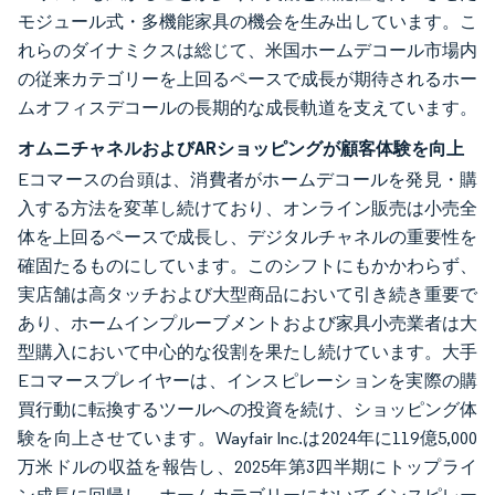
モジュール式・多機能家具の機会を生み出しています。こ
れらのダイナミクスは総じて、米国ホームデコール市場内
の従来カテゴリーを上回るペースで成長が期待されるホー
ムオフィスデコールの長期的な成長軌道を支えています。
オムニチャネルおよびARショッピングが顧客体験を向上
Eコマースの台頭は、消費者がホームデコールを発見・購
入する方法を変革し続けており、オンライン販売は小売全
体を上回るペースで成長し、デジタルチャネルの重要性を
確固たるものにしています。このシフトにもかかわらず、
実店舗は高タッチおよび大型商品において引き続き重要で
あり、ホームインプルーブメントおよび家具小売業者は大
型購入において中心的な役割を果たし続けています。大手
Eコマースプレイヤーは、インスピレーションを実際の購
買行動に転換するツールへの投資を続け、ショッピング体
験を向上させています。Wayfair Inc.は2024年に119億5,000
万米ドルの収益を報告し、2025年第3四半期にトップライ