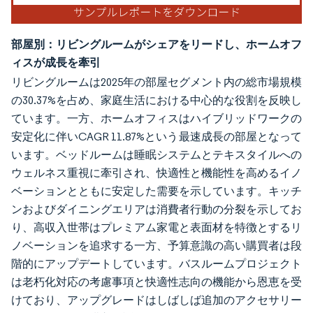
部屋別：リビングルームがシェアをリードし、ホームオフ
ィスが成長を牽引
リビングルームは2025年の部屋セグメント内の総市場規模
の30.37%を占め、家庭生活における中心的な役割を反映し
ています。一方、ホームオフィスはハイブリッドワークの
安定化に伴いCAGR 11.87%という最速成長の部屋となって
います。ベッドルームは睡眠システムとテキスタイルへの
ウェルネス重視に牽引され、快適性と機能性を高めるイノ
ベーションとともに安定した需要を示しています。キッチ
ンおよびダイニングエリアは消費者行動の分裂を示してお
り、高収入世帯はプレミアム家電と表面材を特徴とするリ
ノベーションを追求する一方、予算意識の高い購買者は段
階的にアップデートしています。バスルームプロジェクト
は老朽化対応の考慮事項と快適性志向の機能から恩恵を受
けており、アップグレードはしばしば追加のアクセサリー