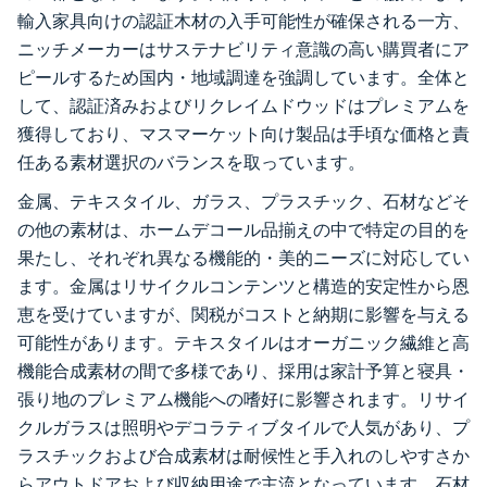
輸入家具向けの認証木材の入手可能性が確保される一方、
ニッチメーカーはサステナビリティ意識の高い購買者にア
ピールするため国内・地域調達を強調しています。全体と
して、認証済みおよびリクレイムドウッドはプレミアムを
獲得しており、マスマーケット向け製品は手頃な価格と責
任ある素材選択のバランスを取っています。
金属、テキスタイル、ガラス、プラスチック、石材などそ
の他の素材は、ホームデコール品揃えの中で特定の目的を
果たし、それぞれ異なる機能的・美的ニーズに対応してい
ます。金属はリサイクルコンテンツと構造的安定性から恩
恵を受けていますが、関税がコストと納期に影響を与える
可能性があります。テキスタイルはオーガニック繊維と高
機能合成素材の間で多様であり、採用は家計予算と寝具・
張り地のプレミアム機能への嗜好に影響されます。リサイ
クルガラスは照明やデコラティブタイルで人気があり、プ
ラスチックおよび合成素材は耐候性と手入れのしやすさか
らアウトドアおよび収納用途で主流となっています。石材