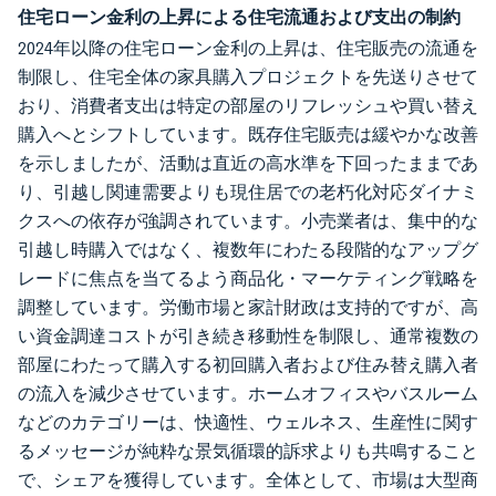
住宅ローン金利の上昇による住宅流通および支出の制約
2024年以降の住宅ローン金利の上昇は、住宅販売の流通を
制限し、住宅全体の家具購入プロジェクトを先送りさせて
おり、消費者支出は特定の部屋のリフレッシュや買い替え
購入へとシフトしています。既存住宅販売は緩やかな改善
を示しましたが、活動は直近の高水準を下回ったままであ
り、引越し関連需要よりも現住居での老朽化対応ダイナミ
クスへの依存が強調されています。小売業者は、集中的な
引越し時購入ではなく、複数年にわたる段階的なアップグ
レードに焦点を当てるよう商品化・マーケティング戦略を
調整しています。労働市場と家計財政は支持的ですが、高
い資金調達コストが引き続き移動性を制限し、通常複数の
部屋にわたって購入する初回購入者および住み替え購入者
の流入を減少させています。ホームオフィスやバスルーム
などのカテゴリーは、快適性、ウェルネス、生産性に関す
るメッセージが純粋な景気循環的訴求よりも共鳴すること
で、シェアを獲得しています。全体として、市場は大型商