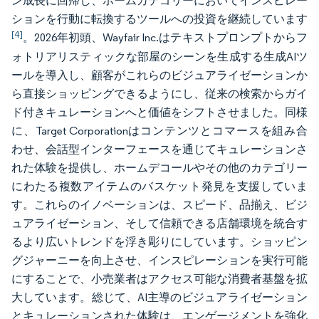
ン成長に回帰し、ホームカテゴリーにおいてインスピレー
ションを行動に転換するツールへの投資を継続しています
[4]
。2026年初頭、Wayfair Inc.はテキストプロンプトからフ
ォトリアリスティックな部屋のシーンを生成する生成AIツ
ールを導入し、顧客がこれらのビジュアライゼーションか
ら直接ショッピングできるようにし、従来の検索からガイ
ド付きキュレーションへと価値をシフトさせました。同様
に、Target Corporationはコンテンツとコマースを組み合
わせ、会話型インターフェースを通じてキュレーションさ
れた体験を提供し、ホームデコールやその他のカテゴリー
にわたる複数アイテムのバスケット発見を支援していま
す。これらのイノベーションは、スピード、品揃え、ビジ
ュアライゼーション、そして信頼できる店舗環境を統合す
るより広いトレンドを浮き彫りにしています。ショッピン
グジャーニーを向上させ、インスピレーションを実行可能
にすることで、小売業者はアクセス可能な消費者基盤を拡
大しています。総じて、AI主導のビジュアライゼーション
とキュレーションされた体験は、エンゲージメントを強化