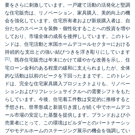
要をさらに刺激しています。一戸建て活動の活発化と堅調
な住宅販売は、リノベーション、家具購入、美的向上の機
会を強化しています。住宅所有者および新規購入者は、自
分たちのスペースを装飾・個性化することへの投資を増や
しており、市場全体の成長を後押ししています。このトレ
ンドは、住宅活動と米国ホームデコールセクターにおける
持続的な支出との強い結びつきを浮き彫りにしています
[2]
。既存住宅販売は年末にかけて緩やかな改善を示し、住
宅ローン金利のある程度の緩和に支えられましたが、全体
的な活動は以前のピークを下回ったままです。このトレン
ドは、完全な住宅家具購入プロジェクトよりも、リノベー
ションおよびリフレッシュサイクルへの需要シフトをもた
らしています。今後、住宅着工件数は安定的に推移すると
予想され、世帯形成と新規引き渡しが続く中でホームデコ
ール市場の安定した基盤を提供します。ブランドおよび小
売業者にとって、この環境はビルダーとのパートナーシッ
プやモデルホームのステージング展示の機会を強調してい