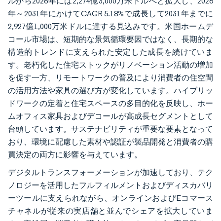
ルから2026年には2,274億3,000万米ドルへと拡大し、2026
年～2031年にかけてCAGR 5.18%で成長して2031年までに
2,927億1,000万米ドルに達する見込みです。米国ホームデ
コール市場は、短期的な景気循環要因ではなく、長期的な
構造的トレンドに支えられた安定した成長を続けていま
す。老朽化した住宅ストックがリノベーション活動の増加
を促す一方、リモートワークの普及により消費者の住空間
の活用方法や家具の選び方が変化しています。ハイブリッ
ドワークの定着と住宅スペースの多目的化を反映し、ホー
ムオフィス家具およびデコールが高成長セグメントとして
台頭しています。サステナビリティが重要な要素となって
おり、環境に配慮した素材や認証が製品開発と消費者の購
買決定の両方に影響を与えています。
デジタルトランスフォーメーションが加速しており、テク
ノロジーを活用したフルフィルメントおよびディスカバリ
ーツールに支えられながら、オンラインおよびEコマース
チャネルが従来の実店舗と並んでシェアを拡大していま