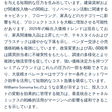
を与える短期的な圧力を生み出しています。建築資材およ
び関連投入物への関税は、リノベーション活動に関連する
キャビネット、フローリング、家具などのカテゴリーに影
響を与え、プロジェクトコストを大幅に増加させる可能性
があります。2025年の輸出入価格トレンドは混在してお
り、家具関連輸入品は上昇した一方、テキスタイルおよび
プラスチックは緩やかな下落を示し、ベンダー交渉と小売
価格戦略を複雑にしています。政策変更および高い関税率
は購買担当者に不確実性をもたらし、調達の多様化とより
複雑な物流管理を促しています。強い価格決定力を持つプ
レミアムブランドはこれらの圧力の一部を相殺できてお
り、大規模オペレーターはサプライヤー条件とネットワー
ク効率を活用して短期的なコスト急騰を吸収しています。
Williams-Sonoma Inc.のような企業が示すように、投入コス
トの変動を効果的に管理する能力は、垂直統合とチャネル
ミックスの戦略的活用がマージンへの影響を緩和できるこ
とを示しています。