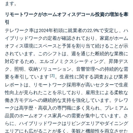
ます。
リモートワークがホームオフィスデコール投資の増加を牽
引
テレワーク率は2024年初頭に就業者の22.9%で安定し、ハ
イブリッドワークの定着が確認されており、家庭がホーム
オフィス環境にスペースと予算を割り当て続けることが示
されています。このシフトは、週を通じた断続的な業務に
対応するため、エルゴノミクスシーティング、昇降デス
ク、照明、収納ソリューション、音響管理への持続的な需
[3]
要を牽引しています
。生産性に関する調査および業界
レポートは、リモートワーク採用率が高いセクターで生産
性向上が見られたことを示しており、雇用主による柔軟な
働き方モデルへの継続的な支持を強化しています。テレワ
ークは高学歴・高収入の専門職に多く見られ、プレミアム
品質のホームオフィス家具への需要が集中しています。さ
らに、ハイブリッドワークはリビングエリアやダイニング
エリアにも広がることが多く、美観と機能性を両立させた