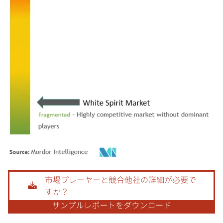
画像 © Mordor Intelligence。再利用にはCC BY 4.0の表示が必要です。