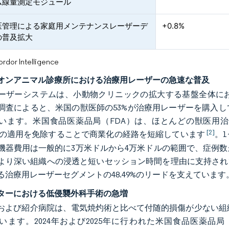
ム線量測定モジュール
医管理による家庭用メンテナンスレーザーデ
+0.8%
の普及拡大
or Intelligence
オンアニマル診療所における治療用レーザーの急速な普及
ーザーシステムは、小動物クリニックの拡大する基盤全体に
調査によると、米国の獣医師の53%が治療用レーザーを購入し
います。米国食品医薬品局（FDA）は、ほとんどの獣医用治
[2]
）の適用を免除することで商業化の経路を短縮しています
。
機器費用は一般的に3万米ドルから4万米ドルの範囲で、症例数
より深い組織への浸透と短いセッション時間を理由に支持され
る治療用レーザーセグメントの48.49%のリードを支えています
ターにおける低侵襲外科手術の急増
および紹介病院は、電気焼灼術と比べて付随的損傷が少ない組
ます。2024年および2025年に行われた米国食品医薬品局（FD