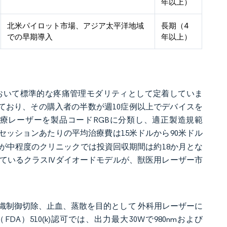
年以上）
北米パイロット市場、アジア太平洋地域
長期（4
での早期導入
年以上）
おいて標準的な疼痛管理モダリティとして定着していま
ており、その購入者の半数が週10症例以上でデバイスを
療レーザーを製品コードRGBに分類し、適正製造規範
1セッションあたりの平均治療費は15米ドルから90米ドル
が中程度のクリニックでは投資回収期間は約18か月とな
ているクラスIVダイオードモデルが、獣医用レーザー市
。
織制御切除、止血、蒸散を目的として 外科用レーザーに
A）510(k)認可では、出力最大30Wで980nmおよび