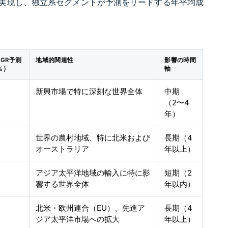
実現し、独立系セグメントが予測をリードする年平均成
GR予測
地域的関連性
影響の時間
%）
軸
新興市場で特に深刻な世界全体
中期
（2〜4
年）
世界の農村地域、特に北米および
長期（4
オーストラリア
年以上）
アジア太平洋地域の輸入に特に影
短期（2
響する世界全体
年以内）
北米・欧州連合（EU）、先進ア
長期（4
ジア太平洋市場への拡大
年以上）