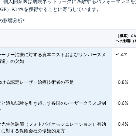
、個人開業医は病院ネットワークに匹敵するパフォーマンスを
GR）9.14%を獲得することに寄与しています。
の影響分析
*
（概算）CA
への影響（
レーザー治療に対する資本コストおよびリンバースメ
-1.4%
償還）の欠如
おける認定レーザー治療技術者の不足
-0.8%
延と追加試験を引き起こす各国のレーザークラス規制
-0.6%
一
な光生体調節（フォトバイオモジュレーション）有効
-0.4%
タに対する保険会社の懐疑的見方