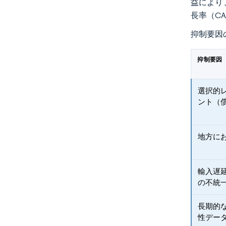
益により
長率（CA
抑制要因
抑制要因
選択的
ント（
地方に
輸入遅
の不統
長期的
性デー