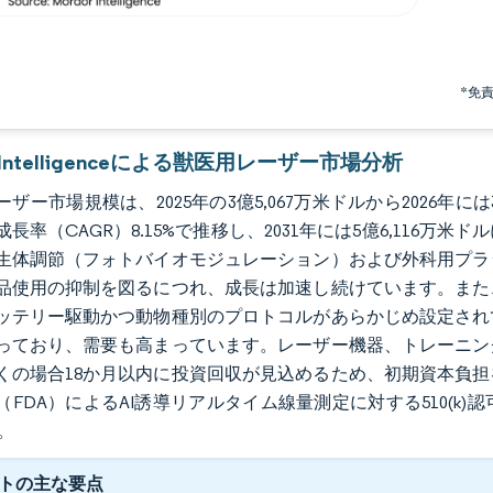
*免
r Intelligenceによる獣医用レーザー市場分析
ザー市場規模は、2025年の3億5,067万米ドルから2026年には3
長率（CAGR）8.15%で推移し、2031年には5億6,116
生体調節（フォトバイオモジュレーション）および外科用プラ
品使用の抑制を図るにつれ、成長は加速し続けています。また
ッテリー駆動かつ動物種別のプロトコルがあらかじめ設定され
っており、需要も高まっています。レーザー機器、トレーニン
くの場合18か月以内に投資回収が見込めるため、初期資本負
（FDA）によるAI誘導リアルタイム線量測定に対する510(
。
トの主な要点