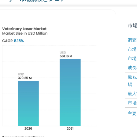
市
調査
市場規
市場規
成長率 
最も
場
画像 © Mordor Intelligence。再利用にはCC BY 4
最大
市場
画像 ©
主要