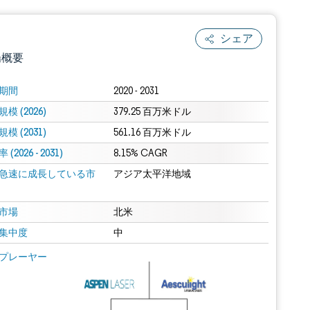
シェア
場概要
期間
2020 - 2031
模 (2026)
379.25 百万米ドル
模 (2031)
561.16 百万米ドル
(2026 - 2031)
8.15% CAGR
急速に成長している市
アジア太平洋地域
.0の表示が必要です。
市場
北米
集中度
中
 Mordor Intelligence。再利用にはCC BY 4.0の表示が必要です。
プレーヤー