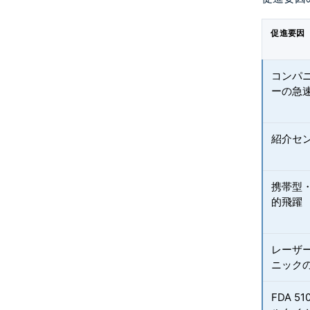
促進要因
コンパ
ーの急
紹介セ
携帯型
的飛躍
レーザ
ニック
FDA 