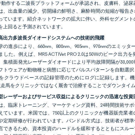
0nmで動作する二波長プラットフォームが承認され、皮膚科、
は、出血量の減少、切開縁の鮮明さ、麻酔時間の短縮が報告さ
っています。紹介ネットワークの拡大に伴い、外科セグメントの年
を上回ると予測されています。
高出力多波長ダイオードシステムへの技術的飛躍
の進歩により、660nm、800nm、905nm、970nmのエ
した。例えば、MR5 ACTIVet PRO 2.0は50Wのピ
。集積面発光レーザーダイオードにより平均故障間隔が30,0
フトウェアが動物種と病態に応じてパルスパターンを自動選択し、
をクラウドベースの記録管理のためにログに記録します。機
gの競走馬をクリニックではなく厩舎で治療することでダウンタイ
型レーザーおよびサービス収益によるクリニックの迅速な投資
は、臨床トレーニング、マーケティング資料、24時間技術サ
えています。米国では、750以上のクリニックが機器販売業
や定期研修が行われています。バンドル方式は、技術者が標準
言できるため、資本投資のハードルを緩和するとともにスルー