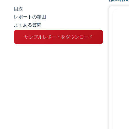
目次
市場規模とシェア
レポートの範囲
よくある質問
市場分析
トレンドとインサイト
セグメント分析
地理分析
競争環境
主要プレーヤー
業界の動向