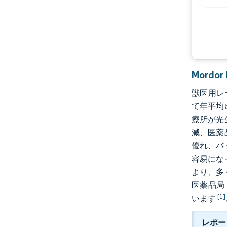
Mordo
獣医用レー
て年平均成
療所が光
減、医薬
優れ、バ
容易にな
より、多
医薬品局
[1]
います
レポー