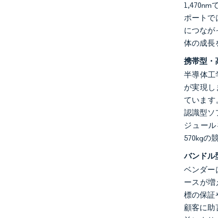
1,47
ポートで
につなが
体の成長
携帯型・
半導体工学
が実現しま
ています
認識型ソ
ジュール
570k
バンドル
ベンダー
ースが増
標の保証
顧客に助