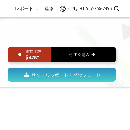
レポート
連絡
+1 617-765-2493
4750