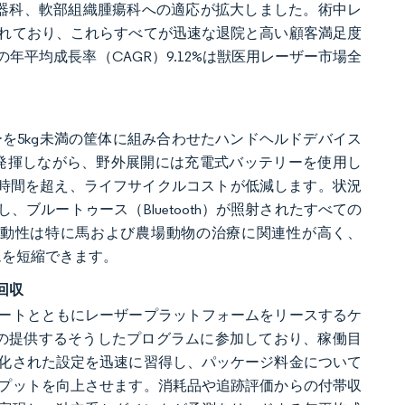
泌尿器科、軟部組織腫瘍科への適応が拡大しました。術中レ
れており、これらすべてが迅速な退院と高い顧客満足度
平均成長率（CAGR）9.12%は獣医用レーザー市場全
ミッターを5kg未満の筐体に組み合わせたハンドヘルドデバイス
ーク出力を発揮しながら、野外展開には充電式バッテリーを使用し
00時間を超え、ライフサイクルコストが低減します。状況
ブルートゥース（Bluetooth）が照射されたすべての
動性は特に馬および農場動物の治療に関連性が高く、
ムを短縮できます。
回収
ポートとともにレーザープラットフォームをリースするケ
者の提供するそうしたプログラムに参加しており、稼働目
化された設定を迅速に習得し、パッケージ料金について
プットを向上させます。消耗品や追跡評価からの付帯収