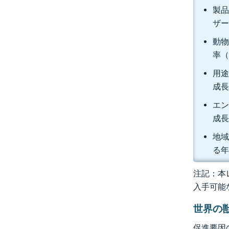
製品
ザー
動物
率（
用途
成長
エン
成長
地域
る年
注記：本レ
入手可能
世界の
促進要因