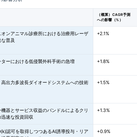
（概算）CAGR予測
への影響（%）
ニオンアニマル診療所における治療用レーザ
+2.1%
速な普及
ンターにおける低侵襲外科手術の急増
+1.8%
・高出力多波長ダイオードシステムへの技術
+1.5%
ー機器とサービス収益のバンドルによるクリ
+1.3%
の迅速な投資回収
510(k)認可を取得しつつあるAI誘導投与・リア
+0.9%